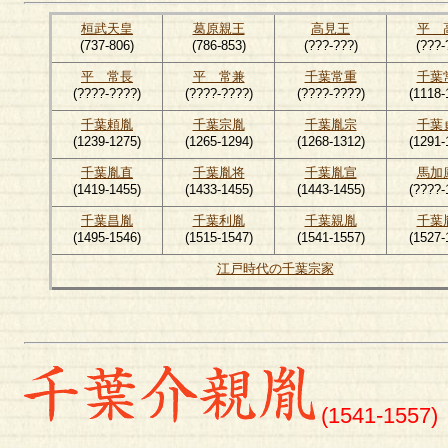
桓武天皇
葛原親王
高見王
平 
(737-806)
(786-853)
(???-???)
(???-
平 常長
平 常兼
千葉常重
千葉
(????-????)
(????-????)
(????-????)
(1118-
千葉頼胤
千葉宗胤
千葉胤宗
千葉
(1239-1275)
(1265-1294)
(1268-1312)
(1291-
千葉胤直
千葉胤将
千葉胤宣
馬加
(1419-1455)
(1433-1455)
(1443-1455)
(????-
千葉昌胤
千葉利胤
千葉親胤
千葉
(1495-1546)
(1515-1547)
(1541-1557)
(1527-
江戸時代の千葉宗家
(1541-1557)