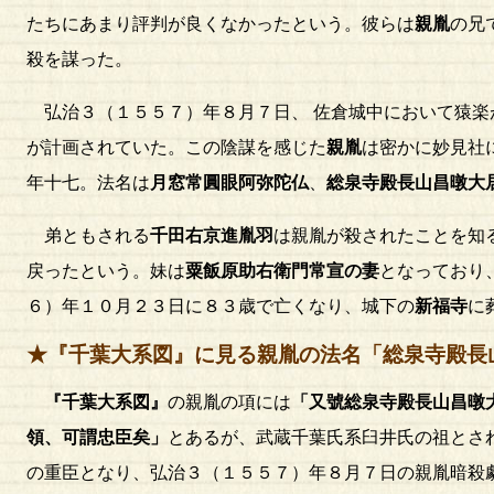
たちにあまり評判が良くなかったという。彼らは
親胤
の兄
殺を謀った。
弘治３（１５５７）年８月７日、 佐倉城中において猿楽
が計画されていた。この陰謀を感じた
親胤
は密かに妙見社
年十七。法名は
月窓常圓眼阿弥陀仏
、
総泉寺殿長山昌暾大
弟ともされる
千田右京進胤羽
は親胤が殺されたことを知
戻ったという。妹は
粟飯原助右衛門常宣の妻
となっており
６）年１０月２３日に８３歳で亡くなり、城下の
新福寺
に
★『千葉大系図』に見る親胤の法名「総泉寺殿長
『千葉大系図』
の親胤の項には
「又號総泉寺殿長山昌暾
領、可謂忠臣矣」
とあるが、武蔵千葉氏系臼井氏の祖とさ
の重臣となり、弘治３（１５５７）年８月７日の親胤暗殺