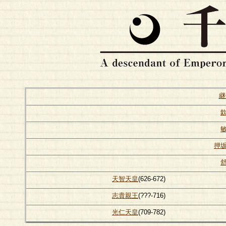
継
押
天智天皇
(626-672)
志貴親王
(???-716)
光仁天皇
(709-782)