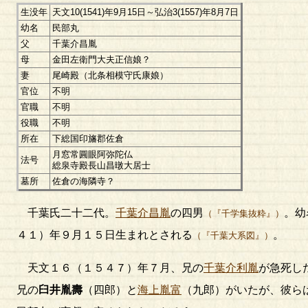
生没年
天文10(1541)年9月15日～弘治3(1557)年8月7日
幼名
民部丸
父
千葉介昌胤
母
金田左衛門大夫正信娘？
妻
尾崎殿（北条相模守氏康娘）
官位
不明
官職
不明
役職
不明
所在
下総国印旛郡佐倉
月窓常圓眼阿弥陀仏
法号
総泉寺殿長山昌暾大居士
墓所
佐倉の海隣寺？
千葉氏二十二代。
千葉介昌胤
の四男
。幼
（『千学集抜粋』）
４１）年９月１５日生まれとされる
。
（『千葉大系図』）
天文１６（１５４７）年７月、兄の
千葉介利胤
が急死し
兄の
臼井胤壽
（四郎）と
海上胤富
（九郎）がいたが、彼ら