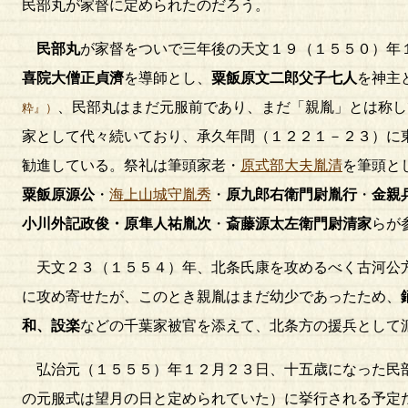
民部丸が家督に定められたのだろう。
民部丸
が家督をついで三年後の天文１９（１５５０）年
喜院大僧正貞濟
を導師とし、
粟飯原文二郎父子七人
を神主
、民部丸はまだ元服前であり、まだ「親胤」とは称し
粋』）
家として代々続いており、承久年間（１２２１－２３）に
勧進している。祭礼は筆頭家老・
原式部大夫胤清
を筆頭と
粟飯原源公
・
海上山城守胤秀
・
原九郎右衛門尉胤行
・
金親
小川外記政俊・原隼人祐胤次
・
斎藤源太左衛門尉清家
らが
天文２３（１５５４）年、北条氏康を攻めるべく古河公
に攻め寄せたが、このとき親胤はまだ幼少であったため、
和、設楽
などの千葉家被官を添えて、北条方の援兵として
弘治元（１５５５）年１２月２３日、十五歳になった民
の元服式は望月の日と定められていた）に挙行される予定