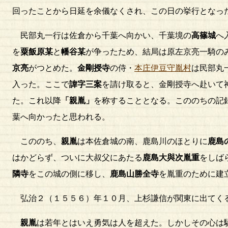
回ったことから日延を余儀なくされ、この日の挙行となっ
民部丸一行は佐倉から千葉へ向かい、千葉境の
高篠城
へ
を
粟飯原某
と
幡谷某
が争ったため、結局は原左京亮一騎の
京亮
がつとめた。
金剛授寺
の侍・
本庄伊豆守胤村
は民部丸
入った。ここで
諱字三案
を請け取ると、金剛授寺へ赴いて
た。これ以降
「親胤」
を称することとなる。こののちの記
葉へ向かったと思われる。
こののち、
親胤
は本佐倉城の南、鹿島川のほとりに
鹿島
はかどらず、ついに大叔父にあたる
鹿島大與次胤重
をしば
隣寺
をこの城の側に移し、
鹿島山勝全寺
を胤重のために建
弘治２（１５５６）年１０月、上杉謙信が関東に出てく
親胤
は若年とはいえ勇気は人を超えた。しかしその心は