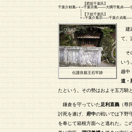
【肥前千葉氏】
千葉介頼胤―＋―千葉宗胤――――大隅守胤貞―――
｜
｜【下総千葉氏】
＋―千葉介胤宗―――千葉介貞胤―――
建武
て、
そ
いう
越中
伝護良親王石牢跡
道・
たという。その勢はおよそ五万騎
鎌倉を守っていた
足利直義
（尊
討死を遂げ、
府中
の戦いでは下野
を奉じて箱根方面へと逃れた。こ