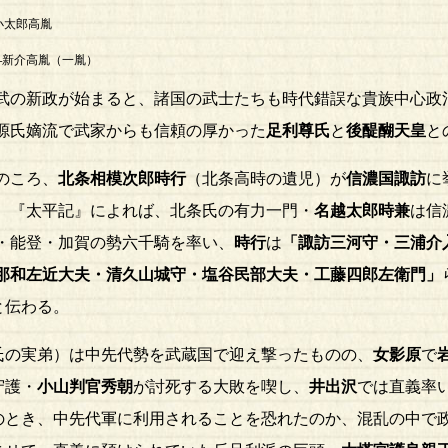
小太郎高胤
新介高胤（一胤）
の新政が始まると、諸国の武士たちも時代錯誤な貴族中心政
源氏嫡流で武家からも信頼の厚かった
足利尊氏
と
後醍醐天皇
と
のころ、
北条相模次郎時行
（北条高時の遺児）が
信濃国諏訪
に
。『太平記』によれば、北条氏の有力一門・
名越太郎時兼
は信
・能登・加賀の勢六千騎を率い、
時行
は
「諏訪三河守・三浦介
那和左近大夫・清久山城守・塩谷民部大夫・工藤四郎左衛門」
と伝わる。
氏の実弟）は中先代勢を武蔵国で迎え撃ったものの、
女影原
で
守護・
小山判官秀朝
が討死する大敗を喫し、
井出沢
では直義率
のとき、中先代軍に利用されることを恐れたのか、混乱の中で