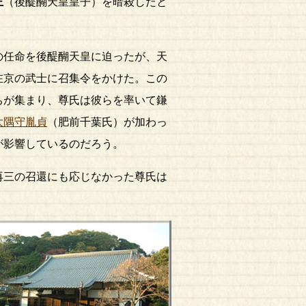
王
（後醍醐天皇皇子）を暗殺したと
の任命を後醍醐天皇に迫ったが、天
在京の武士に召集令をかけた。この
ちが集まり、尊氏は彼らを率いて鎌
大隅守胤貞
（肥前千葉氏）が加わっ
いが影響しているのだろう。
再三の召還にも応じなかった尊氏は