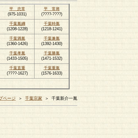
平 忠常
平 常将
(975-1031)
(????-????)
千葉胤綱
千葉時胤
(1208-1228)
(1218-1241)
千葉満胤
千葉兼胤
(1360-1426)
(1392-1430)
千葉孝胤
千葉勝胤
(1433-1505)
(1471-1532)
千葉直重
千葉重胤
(????-1627)
(1576-1633)
プページ
＞
千葉宗家
＞ 千葉新介一胤