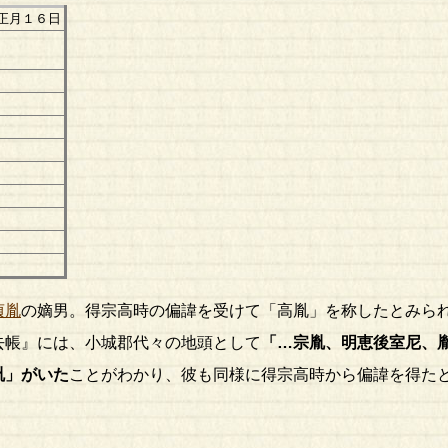
正月１６日
貞胤
の嫡男。得宗高時の偏諱を受けて「高胤」を称したとみら
去帳』には、小城郡代々の地頭として
「…宗胤、明恵後室尼、
胤」がいた
ことがわかり、彼も同様に得宗高時から偏諱を得た