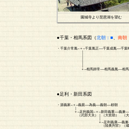
園城寺より琵琶湖を望む
●千葉・相馬系図（
北朝：■
、
南朝
・千葉介常胤―＋―千葉胤正――千葉成胤――千葉
｜ ｜【肥
｜
｜ ＋―千
｜ 【下
｜
＋―相馬師常――相馬義胤――相馬胤綱―
｜【奥州
＋―泉 
【相馬
●足利・新田系図
・源義家―＋―義親――為義――義朝――頼朝
｜
＋―足利義国―＋―新田義重――義兼―――義房
（式部大夫）｜（大炊助） （大炊助）
｜
＋―足利義康――義兼――義氏―――泰氏
（陸奥判官）（蔵人）（左馬助）