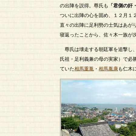
の出陣を説得。尊氏も
「君側の奸
ついに出陣の心を固め、１２月１
直々の出陣に足利勢の士気はあが
寝返ったことから、佐々木一族が
尊氏は壊走する朝廷軍を追撃し
氏祖・足利義兼の母の実家）で必
ていた
相馬重胤
・
相馬胤康
も仁木