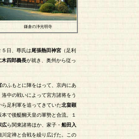
鎌倉の浄光明寺
２５日、尊氏は
尾張熱田神宮
（足利
仁木四郎義長
が就き、奥州から従っ
宮
のふもとに陣をはって、京内にあ
、洛中の戦いによって宮方諸将をう
から足利軍を追ってきていた
北畠顕
坂本で後醍醐天皇の軍勢と合流。１
宗広
ら関東諸将ほか、家子・
船田入
細川定禅と合戦を繰り広げた。この