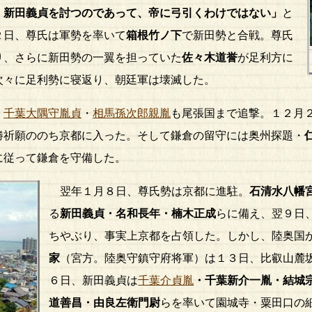
・新田義貞を討つのであって、帝に弓引くわけではない」
と
２日、尊氏は軍勢を率いて
箱根竹ノ下
で新田勢と合戦。尊氏
り、さらに新田勢の一翼を担っていた
佐々木道誉
が足利方に
次々に足利勢に寝返り、朝廷軍は壊滅した。
、
千葉大隅守胤貞
・
相馬孫次郎親胤
も尾張国まで追撃。１２月
勝祈願ののち京都に入った。そして鎌倉の留守には奥州探題・
に従って鎌倉を守備した。
翌年１月８日、尊氏勢は京都に進駐。
石清水八幡
る
新田義貞・名和長年・楠木正成
らに備え、翌９日
ちやぶり、事実上京都を占領した。しかし、陸奥国
家
（宮方。陸奥守鎮守府将軍）は１３日、比叡山麓
６日、新田義貞は
千葉介貞胤
・千葉新介一胤・結城
道善昌・由良左衛門尉
らを率いて園城寺・粟田口の