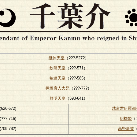
継体天皇
（???-527?）
欽明天皇
（???-571）
敏達天皇
（???-585）
押坂彦人大兄
（???-???）
舒明天皇
（593-641）
(626-672)
越道君伊羅都
(???-716)
紀橡姫
（?
(709-782)
高野新笠
（