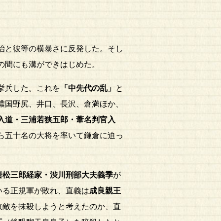
治と彼等の横暴さに反発した。そし
の間にも溝ができはじめた。
挙兵した。これを
「中先代の乱」
と
濃国野尻、井口、長沢、倉満ほか、
入道・三浦若狭五郎・葦名判官入
ら五十名の大将を率いて鎌倉に迫っ
岩松三郎経家・渋川刑部大夫義季
が
いる正規軍が敗れ、直義は
成良親王
政敵を抹殺しようと考えたのか、直