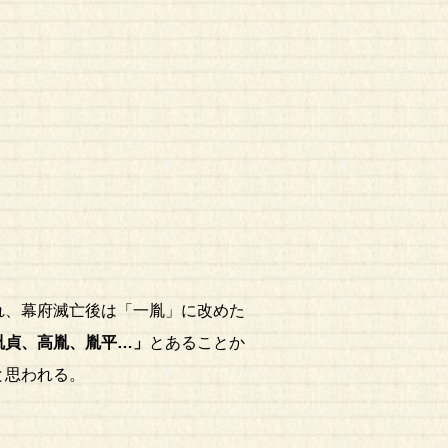
れ、幕府滅亡後は「一胤」に改めた
胤貞、高胤、胤平…」
とあることか
と思われる。