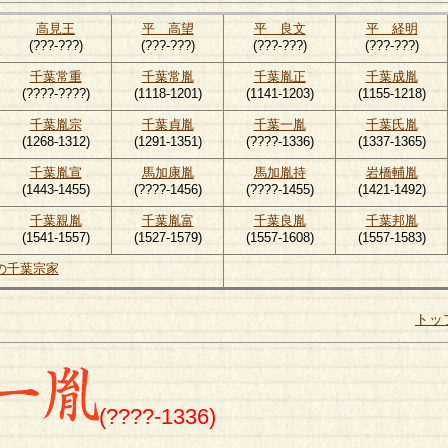
高見王
平 高望
平 良文
平 経明
(???-???)
(???-???)
(???-???)
(???-???)
千葉常重
千葉常胤
千葉胤正
千葉成胤
(????-????)
(1118-1201)
(1141-1203)
(1155-1218)
千葉胤宗
千葉貞胤
千葉一胤
千葉氏胤
(1268-1312)
(1291-1351)
(????-1336)
(1337-1365)
千葉胤宣
馬加康胤
馬加胤持
岩橋輔胤
(1443-1455)
(????-1456)
(????-1455)
(1421-1492)
千葉親胤
千葉胤富
千葉良胤
千葉邦胤
(1541-1557)
(1527-1579)
(1557-1608)
(1557-1583)
の千葉宗家
トッ
(????-1336)