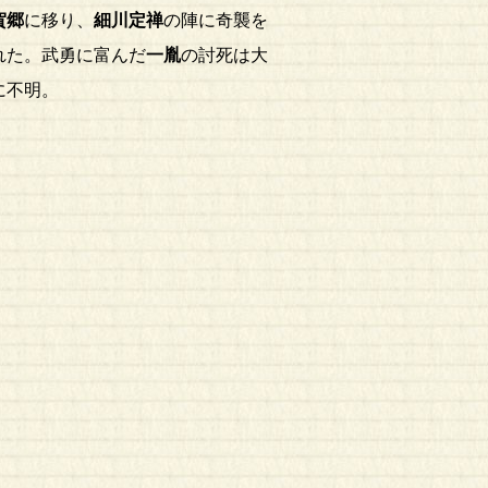
賀郷
に移り、
細川定禅
の陣に奇襲を
れた。武勇に富んだ
一胤
の討死は大
に不明。