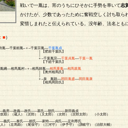
戦いで一胤は、宵のうちにひそかに手勢を率いて
志
かけたが、少数であったために奮戦空しく討ち取ら
変惜しまれたと伝えられている。没年齢、法名とも
：■
）
時胤――千葉頼胤―＋―千葉宗胤――
千葉胤貞
前千葉氏】
 ｜
葉胤宗――
千葉貞胤
――
千葉一胤
総千葉氏】
―相馬胤村―＋―相馬師胤――
相馬重胤
――
相馬親胤
相馬氏】
｜
胤顕――
岡田胤盛
――
岡田胤康
岡田氏】
――政義――政氏―――基氏――朝氏―――――新田義貞
（蔵人）（次郎）（又太郎）（次郎）（次郎太郎） （小太郎）
―――頼氏―――家時―――貞氏―――足利尊氏
（尾張守）（三河守）（伊予守）（讃岐守）（治部大輔）