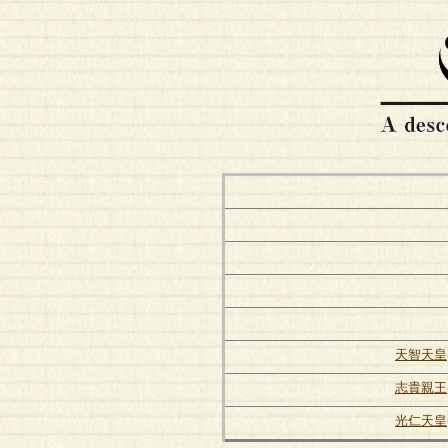
天智天皇
志貴親王
光仁天皇