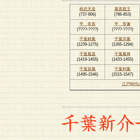
桓武天皇
葛原親王
(737-806)
(786-853)
平 常長
平 常兼
(????-????)
(????-????)
千葉頼胤
千葉宗胤
(1239-1275)
(1265-1294)
千葉胤直
千葉胤将
(1419-1455)
(1433-1455)
千葉昌胤
千葉利胤
(1495-1546)
(1515-1547)
江戸時代