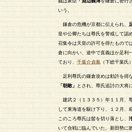
義は家臣・
淵辺義博
を鎌倉に密行
いう。
鎌倉の危機が京都に伝えられ、
皇や公卿たちは尊氏を警戒して認
召集令は天皇の許可を得たもので
倉に向かい、途中で直義ほか足利
ており、
千葉介貞胤
（下総千葉氏
足利尊氏の鎌倉攻めは勅許を得な
「朝敵」
とされ、尊氏追討の大将
建武２（１３３５）年１１月、尊
して東海道を駆け下り、１２月、
このころ尊氏は髷を切り落とし、
いて合戦に臨んでいた。新田勢に