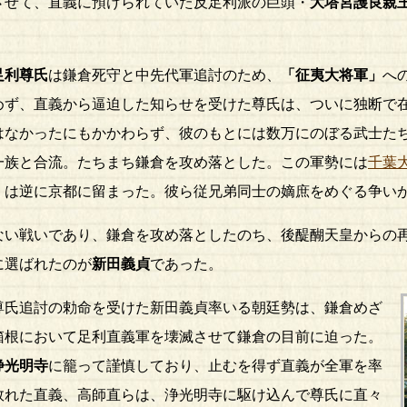
させて、直義に預けられていた反足利派の巨頭・
大塔宮護良親
足利尊氏
は鎌倉死守と中先代軍追討のため、
「征夷大将軍」
へ
めず、直義から逼迫した知らせを受けた尊氏は、ついに独断で
はなかったにもかかわらず、彼のもとには数万にのぼる武士た
一族と合流。たちまち鎌倉を攻め落とした。この軍勢には
千葉
）は逆に京都に留まった。彼ら従兄弟同士の嫡庶をめぐる争
い戦いであり、鎌倉を攻め落としたのち、後醍醐天皇からの
に選ばれたのが
新田義貞
であった。
氏追討の勅命を受けた新田義貞率いる朝廷勢は、鎌倉めざ
箱根において足利直義軍を壊滅させて鎌倉の目前に迫った。
浄光明寺
に籠って謹慎しており、止むを得ず直義が全軍を率
敗れた直義、高師直らは、浄光明寺に駆け込んで尊氏に直々