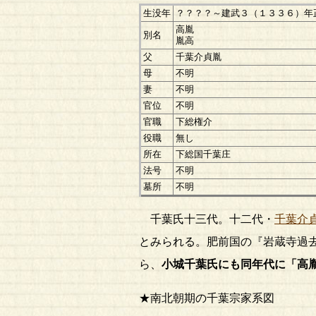
生没年
？？？？～建武３（１３３６）年
高胤
別名
胤高
父
千葉介貞胤
母
不明
妻
不明
官位
不明
官職
下総権介
役職
無し
所在
下総国千葉庄
法号
不明
墓所
不明
千葉氏十三代。十二代・
千葉介
とみられる。肥前国の『岩蔵寺過
ら、
小城千葉氏にも同年代に「高
★南北朝期の千葉宗家系図