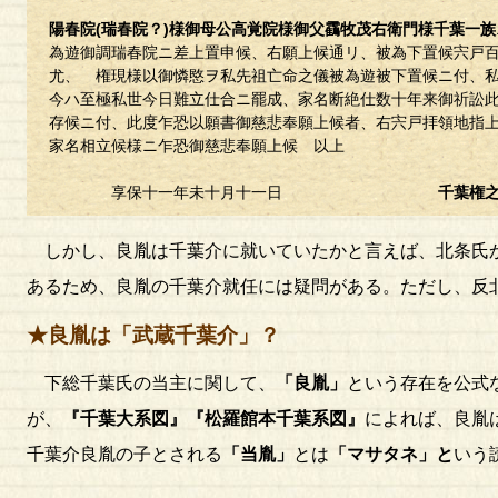
陽春院(瑞春院？)様御母公高覚院様御父靍牧茂右衛門様
千葉一族
為遊御調瑞春院ニ差上置申候、右願上候通リ、被為下置候宍戸
尤、 権現様以御憐愍ヲ私先祖亡命之儀被為遊被下置候ニ付、
今ハ至極私世今日難立仕合ニ罷成、家名断絶仕数十年来御祈訟
存候ニ付、此度乍恐以願書御慈悲奉願上候者、右宍戸拝領地指
家名相立候様ニ乍恐御慈悲奉願上候 以上
享保十一年未十月十一日
千葉権
しかし、良胤は千葉介に就いていたかと言えば、北条氏
あるため、良胤の千葉介就任には疑問がある。ただし、反
★良胤は「武蔵千葉介」？
下総千葉氏の当主に関して、
「良胤」
という存在を公式
が、
『千葉大系図』『松羅館本千葉系図』
によれば、良胤
千葉介良胤の子とされる
「当胤」
とは
「マサタネ」と
いう