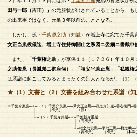
２）年１１月１３日には弟・
千葉介邦胤
発給の官途状が残
田与一郎（吉正）」
の元服状が出されていることから、も
の出来事ではなく、元亀３年以前のこととなる。
しかし、孫・
千葉源之助（知胤）
が増上寺に宛てた千葉
女正当胤
候儀迄、増上寺住持御開山之系図ニ委細ニ書戴申
また、
「
千葉権之助
」
が享保１１（１７２６）年１０月
之助俊胤
（長胤弟ニ御座候）」「祖父平助
正胤
」「私親
権
は系譜に起こしてみるとまったくの別人となるが、（1）
★（1）文書と（2）文書を組み合わせた系譜（
[以降は佐倉堀田
⇒千葉介胤富―＋―（１）千葉介良胤―――釆女正当胤――源之介知胤―善右衛門―善
｜ （祖父） （親）
｜
＋―（２）千葉介邦胤―＋―千葉新介重胤
｜（高祖父）
｜
＋―権之助俊胤――平助正胤――権之助――千葉
（曽祖父） （祖父） （私親