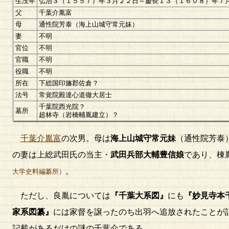
生没年
弘治３（１５５７）年３月２２日～慶長１３（１６０８）年７
父
千葉介胤富
母
通性院芳泰（海上山城守常元妹）
妻
不明
官位
不明
官職
不明
役職
不明
所在
下総国印旛郡佐倉？
法号
常覚院殿達心道徹大居士
千葉院西光院？
墓所
超林寺（岩橋輔胤建立）？
千葉介胤富
の次男。母は
海上山城守常元妹
（通性院芳泰
の妻は上総武田氏の当主・
武田兵部大輔豊信娘
であり、棟
。
大学史料編纂所）
ただし、良胤については
『千葉大系図』
にも
『妙見寺本
家系図纂』
には家督を譲ったのち出羽へ追放されたことが
記載があるだけの謎の千葉介である。