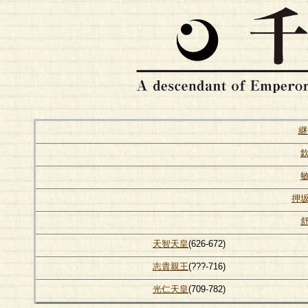
継
押
天智天皇
(626-672)
志貴親王
(???-716)
光仁天皇
(709-782)