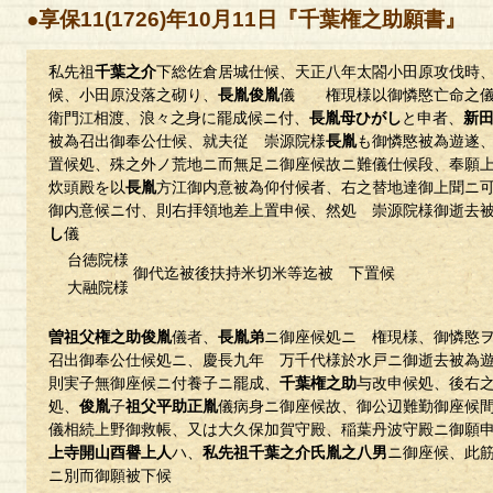
●享保11(1726)年10月11日『千葉権之助願書』
私先祖
千葉之介
下総佐倉居城仕候、天正八年太閤小田原攻伐時
候、小田原没落之砌り、
長胤俊胤
儀 権現様以御憐愍亡命之儀
衛門
相渡、浪々之身に罷成候ニ付、
長胤母ひがし
と申者、
新
江
被為召出御奉公仕候、就夫従 崇源院様
長胤
も御憐愍被為遊遂
置候処、殊之外ノ荒地ニ而無足ニ御座候故ニ難儀仕候段、奉願
炊頭殿を以
長胤
方江御内意被為仰付候者、右之替地達御上聞ニ
御内意候ニ付、則右拝領地差上置申候、然処 崇源院様御逝去
し
儀
台徳院様
御代迄被後扶持米切米等迄被 下置候
大融院様
曽祖父権之助俊胤
儀者、
長胤弟
ニ御座候処ニ 権現様、御憐愍
召出御奉公仕候処ニ、慶長九年 万千代様於水戸ニ御逝去被為
則実子無御座候ニ付養子ニ罷成、
千葉権之助
与改申候処、後右
処、
俊胤
子
祖父平助
正胤
儀病身ニ御座候故、御公辺難勤御座候
儀相続上野御救帳、又は大久保加賀守殿、稲葉丹波守殿ニ御願
上寺開山酉譽上人
ハ、
私先祖千葉之介氏胤之八男
ニ御座候、此
ニ別而御願被下候