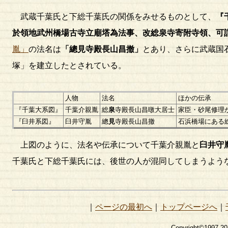
武蔵千葉氏と下総千葉氏の関係をみせるものとして、
『
於領地武州橋場古寺立廟塔為法事、改総泉寺寄附寺領、可
胤」
の法名は
「總見寺殿長山昌撤」
とあり、さらに武蔵国
塚」を建立したとされている。
人物
法名
ほかの伝承
『千葉大系図』
千葉介親胤
総
泉
寺殿長山昌暾大居士
家臣・砂尾修理
『臼井系図』
臼井守胤
總
見
寺殿長山昌撤
石浜橋場にある
上図のように、法名や伝承について千葉介親胤と
臼井守
千葉氏と下総千葉氏には、後世の人が混同してしまうよう
｜
ページの最初へ
｜
トップページへ
｜
Copyright©1997-2