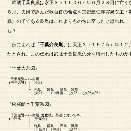
武蔵千葉良胤は永正３（１５０６）年６月２３日に亡く
８月、夫婦で詠んだ歌百首の合点を京都建仁寺霊泉院主・
胤）の子である良胤はこれよりものちに卒したと思われ、
も？
伝によれば
「千葉介良胤」
は天正３（１５７５）年１２
たとされ、この伝承は武蔵千葉良胤の死を暗示したものか
『千葉大系図』
千葉胤賢―＋―自胤
（中務大輔）｜（七郎）
｜
＋―実胤―――盛胤―――良胤――雅胤
（太郎） （中務丞）（次郎）（次郎太郎）
『松羅館本千葉系図』
千葉胤賢―＋―実胤…遁世後、美濃において卒。
（中務丞） ｜（千葉介）
｜
＋―自胤―――盛胤―――良胤――惟胤
（千葉介）（中務） （次郎）