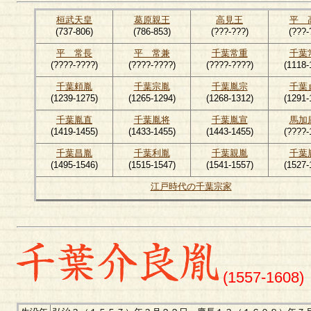
桓武天皇
葛原親王
高見王
平 
(737-806)
(786-853)
(???-???)
(???-
平 常長
平 常兼
千葉常重
千葉
(????-????)
(????-????)
(????-????)
(1118-
千葉頼胤
千葉宗胤
千葉胤宗
千葉
(1239-1275)
(1265-1294)
(1268-1312)
(1291-
千葉胤直
千葉胤将
千葉胤宣
馬加
(1419-1455)
(1433-1455)
(1443-1455)
(????-
千葉昌胤
千葉利胤
千葉親胤
千葉
(1495-1546)
(1515-1547)
(1541-1557)
(1527-
江戸時代の千葉宗家
(1557-1608)