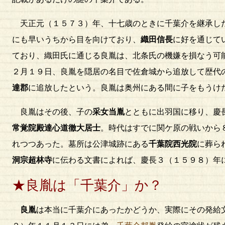
天正元（１５７３）年、十七歳のときに千葉介を継承し
にも早いうちから目を向けており、
織田信長
に好を通じて
ており、織田氏に通じる良胤は、北条氏の機嫌を損なう可
２月１９日、良胤を隠居の名目で佐倉城から追放して歴代
達郡
に追放したという。良胤は奥州にある間に子をもうけ
良胤はその後、子の
采女当胤
とともに出羽国に移り、慶
常覚院殿達心道徹大居士
。時代はすでに関ケ原の戦いから
れつつあった。墓所は公津城跡にある
千葉院西光院
に葬ら
洞宗超林寺
に伝わる文書によれば、慶長３（１５９８）年
★良胤は「千葉介」か？
良胤
は本当に千葉介にあったかどうか、実際にその発給