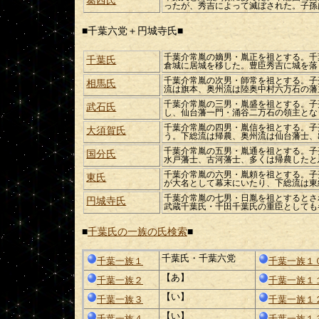
葛西氏
ったが、秀吉によって滅ぼされた。子孫
■千葉六党＋円城寺氏■
千葉介常胤の嫡男・胤正を祖とする。千
千葉氏
倉城に居城を移した。豊臣秀吉に城を落
千葉介常胤の次男・師常を祖とする。子
相馬氏
流は旗本、奥州流は陸奥中村六万石の藩
千葉介常胤の三男・胤盛を祖とする。子
武石氏
し、仙台藩一門・涌谷二万石の領主とな
千葉介常胤の四男・胤信を祖とする。子
大須賀氏
う。下総流は帰農、奥州流は仙台藩士、
千葉介常胤の五男・胤通を祖とする。子
国分氏
水戸藩士、古河藩士、多くは帰農したと
千葉介常胤の六男・胤頼を祖とする。子
東氏
が大名として幕末にいたり、下総流は東
千葉介常胤の七男・日胤を祖とするとさ
円城寺氏
武蔵千葉氏・千田千葉氏の重臣としても
千葉氏の一族の氏検索
■
■
千葉氏・千葉六党
千葉一族１
千葉一族１
【あ】
千葉一族２
千葉一族１
【い】
千葉一族３
千葉一族１
【い】
千葉一族４
千葉一族１