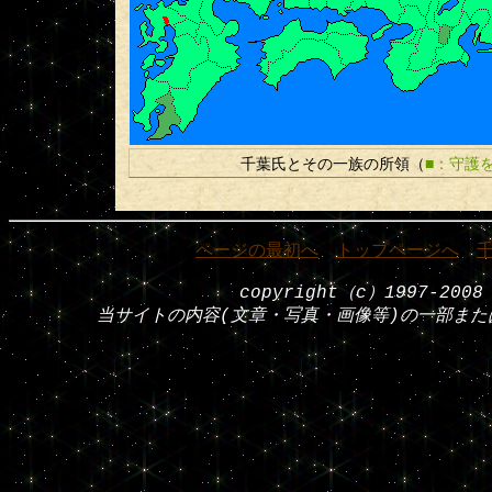
千葉氏とその一族の所領（
■：守護
ページの最初へ
トップページへ
｜
｜
｜
copyright（c）1997-200
当サイトの内容(文章・写真・画像等)の一部ま