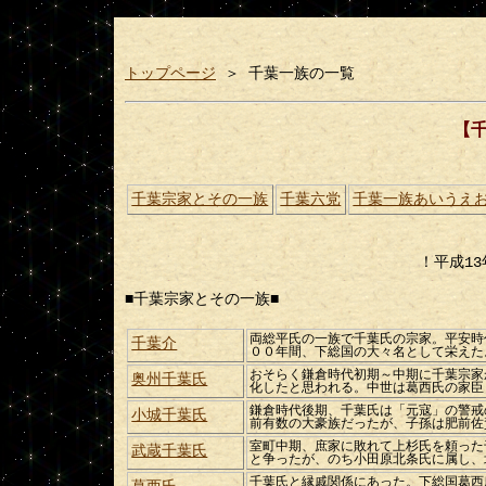
トップページ
＞ 千葉一族の一覧
【
千葉宗家とその一族
千葉六党
千葉一族あいうえ
！平成13
■
千葉宗家とその一族■
両総平氏の一族で千葉氏の宗家。平安時
千葉介
００年間、下総国の大々名として栄えた
おそらく鎌倉時代初期～中期に千葉宗家
奥州千葉氏
化したと思われる。中世は葛西氏の家臣
鎌倉時代後期、千葉氏は「元寇」の警戒
小城千葉氏
前有数の大豪族だったが、子孫は肥前佐
室町中期、庶家に敗れて上杉氏を頼った
武蔵千葉氏
と争ったが、のち小田原北条氏に属し、
千葉氏と縁戚関係にあった。下総国葛西