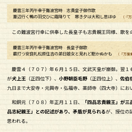
慶雲三年丙午幸于難波宮時 志貴皇子御作歌
葦辺行く鴨の羽交ひに霜降りて 寒き夕は大和し思ほゆ
（『万
この難波宮行幸に供奉した長皇子も志貴親王同様、歌を
慶雲三年丙午幸于難波宮時 長皇子御歌
霰打つ安良礼松原住吉の弟日娘女と見れど飽かぬかも
（『万葉
慶雲４（７０７）年６月１５日、文武天皇が崩御。翌１６
が
犬上王
（正四位下）、
小野朝臣毛野
（正四位上）、
佐伯
九日まで大安寺・元興寺・弘福寺、薬師寺（四大寺）にお
和銅元（７０８）年正月１１日、
「四品志貴親王」が三
品志紀親王」との記述があり、矛盾が見られる
が、授位の
思われる。