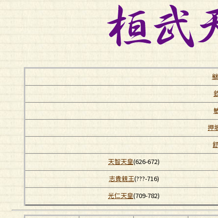
押
天智天皇
(626-672)
志貴親王
(???-716)
光仁天皇
(709-782)