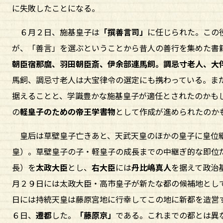
に失敗したことになる。
６月２日、施基皇子は
「撰善言司」
に任じられた。この
が、「善言」を選ぶということから昔人の善行を集めた書
朝臣宿那麿、羽田朝臣斎、伊余部連馬飼。調忌寸老人、大
馬飼、調忌寸老人は大宝律令の選定にも携わっている。ま
据えることと、学識豊かな施基皇子が適任とされたのかも
の
軽皇子のための帝王学書物
として作成が進められたのか
皇后は草壁皇子亡きあと、天武天皇のほかの皇子に皇位継
皇）。草壁皇子の子・軽皇子の成長までの中継ぎ的な即位
長）を
太政大臣
とし、
右大臣
には
丹比嶋真人
を据えて政治
月２９日には太政大臣・高市皇子が新たな都の候補地とし
日には持統天皇は藤原宮地に行幸してこの地に新都を造営
６日、
遷都
した。
「藤原京」
である。これまでの都とは異