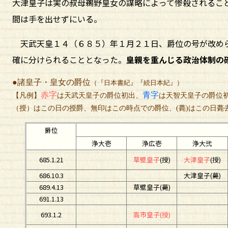
大津皇子は実の叔母鵜野皇女の謀略によって惨殺されるこ
間は手を出せずにいる。
天武天皇１４（６８５）年１月２１日、爵位の号が改め
確に分けられることとなった。
皇親を重んじる政治体制の
●諸皇子・皇女の爵位
（『日本書紀』『続日本紀』）
赤字
青字
【凡例】
は天武天皇子の爵位初出、
は天智天皇子の爵位
（授）はこの日の授爵、無印はこの時点での爵位、(薨)はこの日薨
爵位
浄大壱
浄広壱
浄大弐
685.1.21
草壁皇子
(授)
大津皇子
(授)
686.10.3
大津皇子(薨)
689.4.13
草壁皇子(薨)
691.1.13
693.1.2
高市皇子(授)