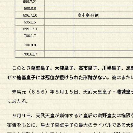
699.7.21
699.9.9
696.7.10
高市皇子(薨)
695.1.5
699.12.3
700.1.7
700.4.4
700.6.17
このとき
草壁皇子、大津皇子、高市皇子、川嶋皇子、忍
ぜか
施基皇子には冠位が授けられた形跡がない
。彼はまだ
朱鳥元（６８６）年８月１５日、天武天皇皇子・
磯城皇
にあたる。
９月９日、天武天皇が崩御すると皇后の鵜野皇女は権限
密告をもとに、皇太子草壁皇子の最大のライバルである
大