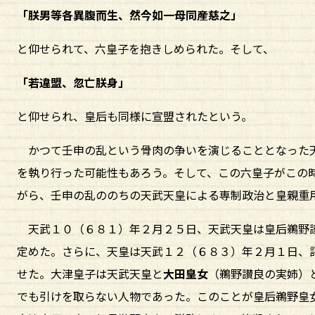
「朕男等各異腹而生、然今如一母同産慈之」
と仰せられて、六皇子を抱きしめられた。そして、
「若違盟、忽亡朕身」
と仰せられ、皇后も同様に宣盟されたという。
かつて壬申の乱という骨肉の争いを演じることとなった天
を執り行った可能性もあろう。そして、この六皇子がこの
がら、壬申の乱ののちの天武天皇による専制政治と皇親重
天武１０（６８１）年２月２５日、天武天皇は皇后鵜野
定めた。さらに、天皇は天武１２（６８３）年２月１日、
せた。大津皇子は天武天皇と
大田皇女
（鵜野讃良の実姉）
でも引けを取らない人物であった。このことが皇后鵜野皇