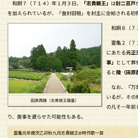
和銅７（７１４）年１月３日、
「志貴親王」
は
封二百戸
を加えられているが、「食封田租」を封主に全給される初
和銅８（７１
霊亀２（７
にあたる
元正
事」
として葬
ると
陵（田原
なお、『万葉
いるが、その
田原西陵（志貴親王陵墓）
の凡そ一年前
り、喪事を遅らせた可能性もある。
霊龜元年歳次乙卯秋九月志貴親王
時作歌一首
薨