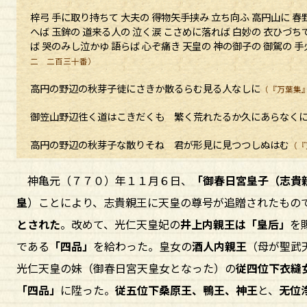
梓弓 手に取り持ちて 大夫の 得物矢手挟み 立ち向ふ 高円山に 春
へば 玉鉾の 道来る人の 泣く涙 こさめに落れば 白妙の 衣ひづちて
ば 哭のみし泣かゆ 語らば 心ぞ痛き 天皇の 神の御子の 御駕の
二 二百三十番）
高円の野辺の秋芽子徒にさきか散るらむ見る人なしに
（『万葉集
御笠山野辺徃く道はこきだくも 繁く荒れたるか久にあらなく
高円の野辺の秋芽子な散りそね 君が形見に見つつしぬはむ
（『
神亀元（７７０）年１１月６日、
「御春日宮皇子（志貴
皇
）ことにより、志貴親王に天皇の尊号が追贈されたもの
とされた
。改めて、光仁天皇妃の
井上内親王は「皇后」
を
である
「四品」
を給わった。皇女の
酒人内親王
（母が聖武
光仁天皇の妹（御春日宮天皇女となった）の
従四位下衣縫
「四品」
に陞った。
従五位下桑原王、鴨王、神王
と、
无位