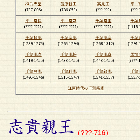
桓武天皇
葛原親王
高見王
平 
(737-806)
(786-853)
(???-???)
(???-
平 常長
平 常兼
千葉常重
千葉
(????-????)
(????-????)
(????-????)
(1118-
千葉頼胤
千葉宗胤
千葉胤宗
千葉
(1239-1275)
(1265-1294)
(1268-1312)
(1291-
千葉胤直
千葉胤将
千葉胤宣
馬加
(1419-1455)
(1433-1455)
(1443-1455)
(????-
千葉昌胤
千葉利胤
千葉親胤
千葉
(1495-1546)
(1515-1547)
(1541-1557)
(1527-
江戸時代の千葉宗家
（???-716）