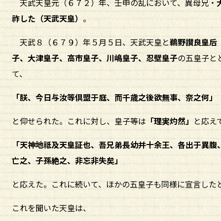
天武天皇元（６７２）年、壬申の乱において、異母兄・
祚した（天武天皇）
。
天武８（６７９）年５月５日、天武天皇と
鵜野讃良皇后
子、大津皇子、高市皇子、川嶋皇子、忍壁皇子
の五皇子と
て、
「朕、今日与汝等倶盟于庭、而千歳之後欲無事、奈之何」
と仰せられた。これに対し、皇子等は
「理実灼然」
と応え
「天神地祗及天皇証也、吾兄弟長幼并十余王、各出于異腹
亡之、子孫絶之、非忘非失矣」
と応えた。これに続いて、ほかの五皇子も同様に宣言した
これを聞いた天皇は、