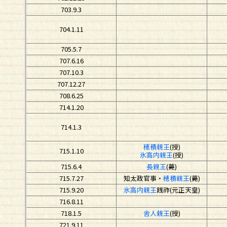
703.9.3
704.1.11
705.5.7
707.6.16
707.10.3
707.12.27
708.6.25
714.1.20
714.1.3
穂積親王
(授)
715.1.10
氷高内親王
(授)
715.6.4
長親王
(薨)
715.7.27
知太政官事・
穂積親王
(薨)
715.9.20
氷高内親王
践祚
(元正天皇)
716.8.11
718.1.5
舍人親王
(授)
721.9.11