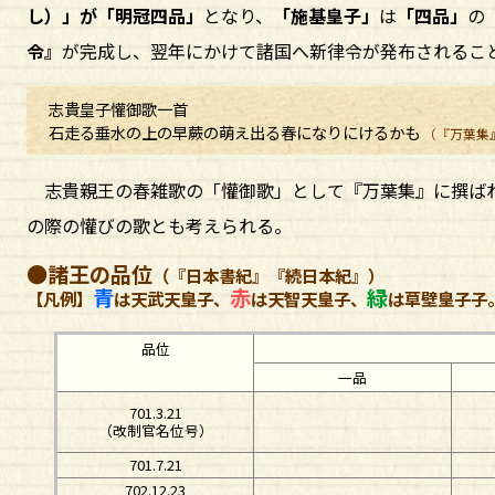
し）」が「明冠四品」
となり、
「施基皇子」
は
「四品」
の
令』
が完成し、翌年にかけて諸国へ新律令が発布されるこ
志貴皇子懽御歌一首
石走る垂水の上の早蕨の萌え出る春になりにけるかも
（『万葉集
志貴親王の春雑歌の「懽御歌」として『万葉集』に撰ばれ
の際の懽びの歌とも考えられる。
●諸王の品位
（『日本書紀』『続日本紀』）
青
赤
緑
【凡例】
は天武天皇子、
は天智天皇子、
は草壁皇子子
品位
一品
701.3.21
（改制官名位号）
701.7.21
702.12.23