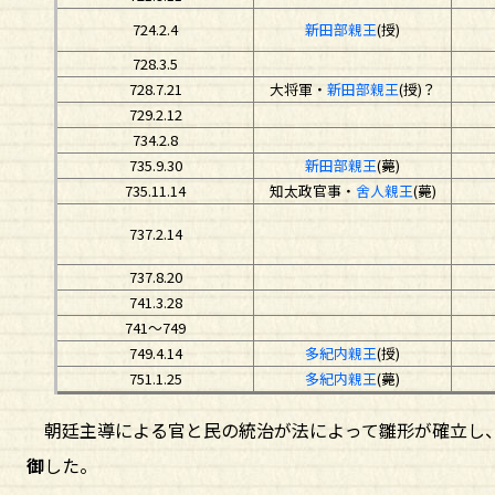
724.2.4
新田部親王
(授)
728.3.5
728.7.21
大将軍・
新田部親王
(授)？
729.2.12
734.2.8
735.9.30
新田部親王
(薨)
735.11.14
知太政官事・
舍人親王
(薨)
737.2.14
737.8.20
741.3.28
741～749
749.4.14
多紀内親王
(授)
751.1.25
多紀内親王
(薨)
朝廷主導による官と民の統治が法によって雛形が確立し、
御
した。