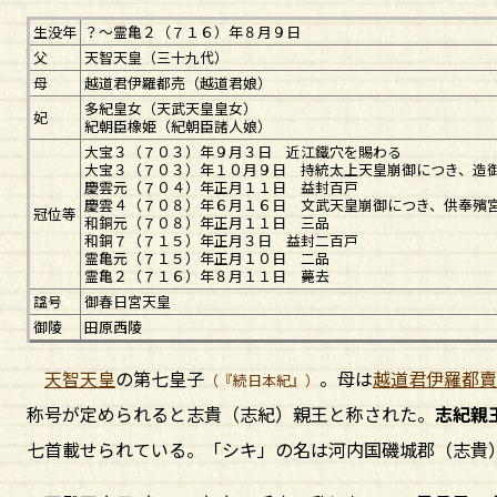
生没年
？～霊亀２（７１６）年８月９日
父
天智天皇（三十九代）
母
越道君伊羅都売（越道君娘）
多紀皇女（天武天皇皇女）
妃
紀朝臣橡姫（紀朝臣諸人娘）
大宝３（７０３）年９月３日 近江鐵穴を賜わる
大宝３（７０３）年１０月９日 持統太上天皇崩御につき、造
慶雲元（７０４）年正月１１日 益封百戸
慶雲４（７０８）年６月１６日 文武天皇崩御につき、供奉殯
冠位等
和銅元（７０８）年正月１１日 三品
和銅７（７１５）年正月３日 益封二百戸
霊亀元（７１５）年正月１０日 二品
霊亀２（７１６）年８月１１日 薨去
諡号
御春日宮天皇
御陵
田原西陵
天智天皇
の第七皇子
。母は
越道君伊羅都賣
（『続日本紀』）
称号が定められると志貴（志紀）親王と称された。
志紀親
七首載せられている。「シキ」の名は河内国磯城郡（志貴