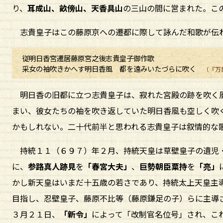
り、
耳成山、畝傍山、天香具山
の三山の間に営まれた。こ
志貴皇子はこの藤原京への遷都に際して詠んだ和歌が伝
従明日香宮遷居藤原宮之後志貴皇子御作歌
采女の袖吹きかへす明日香風 都を遠みいたづらに吹く
（『万
明日香の旧都に立つ志貴皇子は、寂れた宮殿の跡を吹く風
まい、彼女たちの袖を吹き返していた明日香風も空しく吹
かもしれない。二十代前半と思われる志貴皇子は叙情的な
持統１１（６９７）年２月、持統天皇は草壁皇子の遺児
に、
参路真人跡見
を
「春宮大夫」
、
巨勢朝臣粟持
を
「亮」
かし新天皇はいまだ十五歳の若さであり、持統太上天皇主
目指し、忍壁皇子、藤原不比等（藤原鎌足の子）らに主導
３月２１日、
「新令」
によって「改制官名位号」され、こ