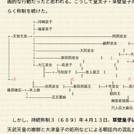
画的な行動だったと思われる。こうして皇太子・草壁皇子
らく称制を続けた。
＋―
河嶋皇子
｜
＋―
施基皇子
｜ 【元明
＋―天智天皇―＋――――――――――――――――――――――――――――――――――――――阿閉皇女
｜ ｜ 【持統天皇】 
｜ ＋――――――――――――――――――――――――――――――――
鸕野皇女
∥―――
｜ ｜ ∥――
｜ ＋―――――――――――――――――――――大田皇女 ∥
｜ ｜ ∥――＋―大来皇女
｜ ＋――――――――――――新田部皇女 ∥ ｜ 
｜ ｜ ∥ ∥ ＋―
｜ ＋―大江皇女 ＋―長皇子 ∥ 
｜ ∥ ｜ ∥ ∥
｜ ∥―――＋―弓削皇子 ∥――――舎人親王 ∥
｜ ∥ ∥ ∥
＋―
天 武 
∥ ∥ ∥ ∥
∥―――――但馬皇女 ∥――――新田部親王 ∥――十市皇女 ∥――
高
藤原鎌足―＋―氷上娘 ∥ ∥
｜ ∥ 額田王 ∥ ∥
＋―――――――――――五百重娘 
胸形君徳善―――尼子娘 ∥
∥ 
宍人臣大麻呂―――――――――――
しかし、持統称制３（６８９）年４月１３日、
草壁皇子
天武天皇の崩御と大津皇子の処刑などによる朝廷内の混乱