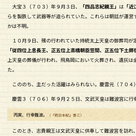
大宝３（７０３）年９月３日、
「四品志紀親王」
は
「近
らを製鉄して武器等が造られていた。これらは朝廷が運営
かは不明。
１０月９日、殯の行われていた持統太上天皇の御葬司が
「従四位上息長王、正五位上高橋朝臣笠間、正五位下土師
上天皇の葬儀が行われ、飛鳥岡において火葬され、遺灰は
た。
こののち、主だった活躍はみられない。慶雲元（７０４
慶雲３（７０６）年９月２５日、文武天皇は難波宮に行
丙寅、行幸難波。
（『続日本紀』巻三）
このとき、志貴親王は文武天皇に供奉して難波宮を訪れ