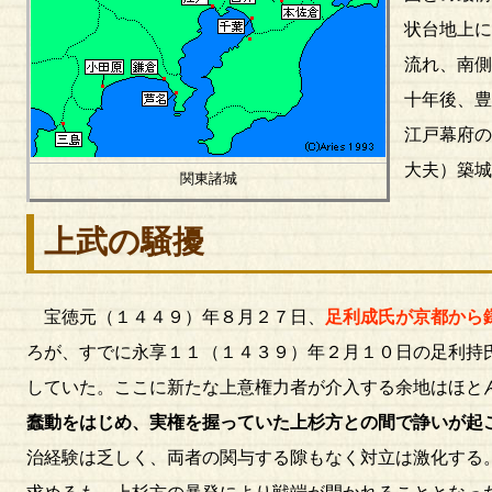
状台地上
流れ、南
十年後、
江戸幕府
大夫）築
関東諸城
上武の騒擾
宝徳元（１４４９）年８月２７日、
足利成氏が京都から
ろが、すでに永享１１（１４３９）年２月１０日の足利持
していた。ここに新たな上意権力者が介入する余地はほと
蠢動をはじめ、実権を握っていた上杉方との間で諍いが起
治経験は乏しく、両者の関与する隙もなく対立は激化する