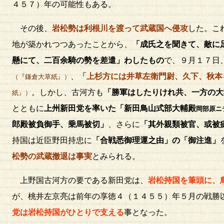
４５７）年の可能性もある。
その後、
岩松勢は利根川を渡って武蔵国へ侵攻
した。こ
地が築かれつつあったことから、
「成氏之を聞きて、敵に
懸にて、二百余騎の勢を差遣」わしたもの
で、９月１７日
、
「上杉方には井草左衛門尉、久下、秋本
（『鎌倉大草紙』）
。しかし、古河方も
「勝軍はしたりけれ共、一方の大
紙』）
とともに
上州新田党を率いた「新田鳥山式部大輔殿
岡部原ニ
郎殿被負御手、乗馬被切」
、さらに
「其外親類被官、或被
持国は近臣野田持忠に
「合戦悉御理運之由」の「御注進」
松勢の武蔵撤退は事実
とみられる。
上野国古河方の要である新田党は、
岩松持国を筆頭に、
が、桃井左京亮は前年の享徳４（１４５５）年５月の戦勝
党は岩松持国がひとりで支える
事となった。