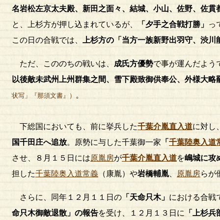
名岩松左京太夫殿、新田之面々、結城、小山、佐野、佐貫
と、上杉方が押し込まれているが、
「夕手之合戦打勝」
っ
この日の合戦では、
上杉方の「当方一族新野出羽守、渋川
ただ、こののちの戦いは、
成氏方優勢
で事が運んだよう
以後敵未武州上州群集之間、雪下殿致御供奉公、外様大略
。
状写」『那須文書』）
下総国においても、前に挙兵した
千葉介胤直入道
に対し
国千田庄へ追放
。原勢に与した千葉御一家
「
千葉陸奥入道
させ、８月１５日には
原胤房
が
千葉介胤直入道
を
嶋城に攻
担した
千葉陸奥入道常義
（康胤）や
岩橋輔胤
、
原胤房
らが
さらに、同年１２月１１日の
「天命只木」
における合戦
命只木御敵退散」の報告
を受け、１２月１３日に
「上杉兵