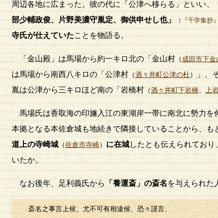
周辺各地に広まった。彼の代に「公津へ移らる」といい、
部少輔政俊、片野美濃守胤定、御供申せし也」
（『千学集抄
寺氏が仕えていた
ことを物語る。
「金山殿」は馬場から約一キロ北の「金山村
（
成田市下金
は馬場から南西八キロの「公津村
」、
（
酒々井町公津の杜
）
胤は公津から三キロほど南の「岩橋村
（
酒々井町下岩橋
、
上
馬場氏は香取海の印旛入江の東湖岸一帯に南北に勢力を
本拠となる本佐倉城も地続きで隣接していることから、も
道上の寺崎城
に在城
したとも伝えられており
（
佐倉市寺崎
）
いたか。
なお後年、足利義氏から
「養運斎」の斎名
を与えられた
斎名之事言上候、尤不可有相違候、恐々謹言、