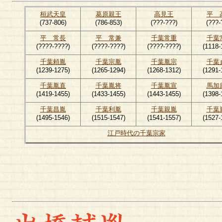
桓武天皇
葛原親王
高見王
平 
(737-806)
(786-853)
(???-???)
(???-
平 常長
平 常兼
千葉常重
千葉
(????-????)
(????-????)
(????-????)
(1118-
千葉頼胤
千葉宗胤
千葉胤宗
千葉
(1239-1275)
(1265-1294)
(1268-1312)
(1291-
千葉胤直
千葉胤将
千葉胤宣
馬加
(1419-1455)
(1433-1455)
(1443-1455)
(1398-
千葉昌胤
千葉利胤
千葉親胤
千葉
(1495-1546)
(1515-1547)
(1541-1557)
(1527-
江戸時代の千葉宗家