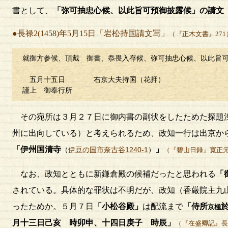
書として、
「弥可抽忠心候、以此旨可預御披露候」の請文
●長禄2(1458)年5月15日「岩松持国請文写」
（『正木文書』271
就御方参候、頂戴 御書、忝畏入存候、弥可抽忠心候、以此旨
五月十五日 右京大夫持国（花押）
謹上 御奉行所
その宛所は３月２７日に御内書の副状をしたためた探題渋
州に出向している）と考えられるため、政知一行は出京か
「伊州国清寺
」
（
伊豆の国市奈古谷1240-1
）
（『碧山日録』寛正
なお、政知とともに新鎌倉殿の候補だったと思われる
「
されている。具体的な罪状は不明だが、政知（香厳院主九
ったためか。５月７日
「小松谷殿」
は配流まで
「侍所
京極
月十三日己亥 時卯申、十四日庚子 時辰」
（『在盛卿記』長