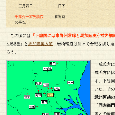
三月四日 日下
千葉介一家光護院
養運斎
の事也
この頃には
「下総国には東野州常縁と馬加陸奥守並岩橋
と
馬加陸奥入道
・岩橋輔胤は所々で合戦を繰り返
左近将監）
ろう。
成氏方に
成氏方に
ず、下総
いた。そ
武州河越
「同左衛
国との最