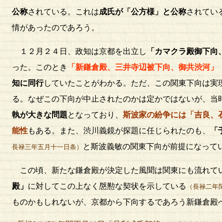
公称
されている。これは
成氏が「公方様」と公称
されてい
情があったのであろう。
１２月２４日、政知は京都を出立し
「カマクラ殿御下向
った。このとき
「新鎌倉殿、三井寺辺被下向、御共渋河」
知に同行
していたことがわかる。ただ、この関東下向は実
る。なぜこの下向が中止されたのかは定かではないが、当
執が大きな問題
となっており、
斯波家の紛争には「吉良、
能性
もある。また、渋川義鏡が探題に任じられたのも、
「
と斯波義敏の関東下向が前提になって
長禄三年五月十一日条）
この頃、新たな鎌倉殿が決定した風聞は関東にも流れてい
殿」
に対してこの上なく慇懃な契状を示している
（長禄二年
ものかもしれないが、京都から下向するであろう新鎌倉殿