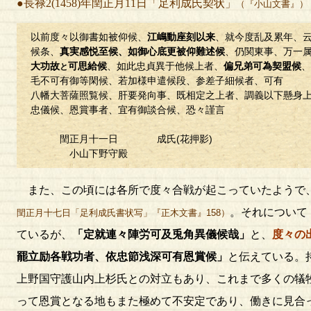
●長禄2(1458)年閏正月11日「足利成氏契状」
（『小山文書』）
以前度々以御書如被仰候、
江嶋動座刻以来
、就今度乱及累年、
候条、
真実感悦至候、如御心底更被仰難述候
、仍関東事、万一
大功故
可思給候
、如此忠貞異于他候上者、
偏兄弟可為契盟候
、
と
毛不可有御等閑候、若加様申遣候段、参差子細候者、可有
八幡大菩薩照覧候、肝要発向事、既相定之上者、調義以下懸身
忠儀候、恩賞事者、宜有御談合候、恐々謹言
閏正月十一日 成氏(花押影)
小山下野守殿
また、この頃には各所で度々合戦が起こっていたようで
。それについて
閏正月十七日「足利成氏書状写」『正木文書』158）
ているが、
「定就連々陣労可及兎角異儀候哉」
と、
度々の
罷立励各戦功者、依忠節浅深可有恩賞候」
と伝えている。
上野国守護山内上杉氏との対立もあり、これまで多くの犠
って恩賞となる地もまた極めて不安定であり、働きに見合