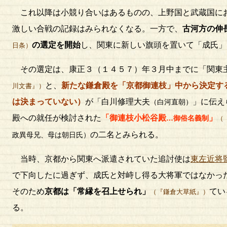
これ以降は小競り合いはあるものの、上野国と武蔵国に
激しい合戦の記録はみられなくなる。一方で、
古河方の伸
の選定を開始
し、関東に新しい旗頭を置いて「成氏」
日条）
その選定は、康正３（１４５７）年３月中までに「関東
と、
新たな鎌倉殿を「京都御連枝」中から決定す
川文書』）
は決まっていない）
が「白川修理大夫
」に伝え
（白河直朝）
殿への就任が検討された
「御連枝小松谷殿
」
…御俗名義制
（
の二名とみられる。
政異母兄、母は朝日氏）
当時、京都から関東へ派遣されていた追討使は
東左近将
で下向したに過ぎず、成氏と対峙し得る大将軍ではなかっ
そのため
京都は「常縁を召上せられ」
てい
（『鎌倉大草紙』）
る。