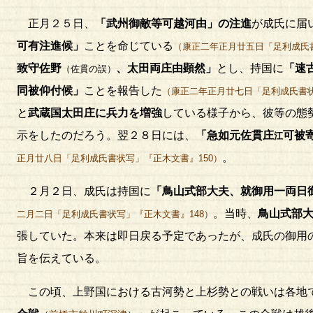
正月２５日、
「武州御敵等可越河由」の注進
が成氏に届
可有注進候」
ことを命じている
（康正二年正月廿五日「足利成氏書
致守佐野
、太田両庄由顕然」
とし、持国に
「速
（佐貫の誤）
同被仰付候」
ことを報告した
（康正二年正月廿七日「足利成氏書状
と
武蔵国太田庄に兵力を増強
している様子から、彼等の態
示をしたのだろう。翌２８日には、
「急如元佐貫庄
可被
江
。
正月廿八日「足利成氏書状写」『正木文書』150）
２月２日、成氏は持国に
「鳥山式部大夫、就御用一両日
。当時、
鳥山式部
二月二日「足利成氏書状写」『正木文書』148）
張していた。本来は即日戻る予定であったが、成氏の御用
旨を伝えている。
この頃、上野国における古河勢と上杉勢との戦いは各地で