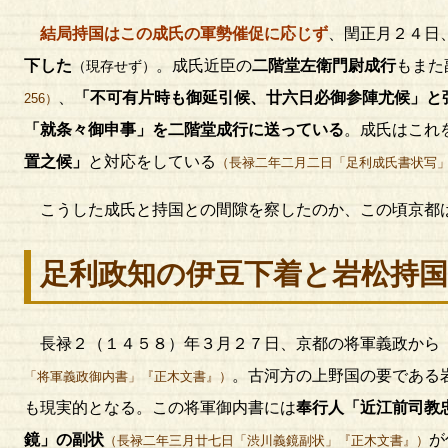
結局持国はこの成氏の軍勢催促に応じず
、閏正月２４日
下した
。成氏近臣の
二階堂左衛門尉成行
もまた
（現存せず）
、
「不可有片時も御延引候、廿六日必御参陣尤候」と
256）
「就条々御申事」を二階堂成行に送っている
。成氏はこれ
置之候」
と対応をしている
（長禄二年二月二日「足利成氏書状写」
こうした成氏と持国との間隙を察したのか、この頃京都
足利政知の伊豆下着と岩松持
長禄２（１４５８）年３月２７日、京都の将軍義政から
。古河方の上野国の要である
「将軍義政御内書」『正木文書』）
も現実的となる。この将軍御内書には
奉行人「近江前司教
鏡」の副状
が
（長禄二年三月廿七日「渋川義鏡副状」『正木文書』）