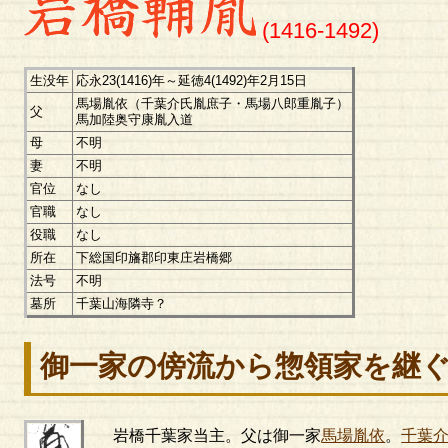
(1416-1492)
生没年
応永23(1416)年～延徳4(1492)年2月15日
馬場胤依（千葉介氏胤庶子・馬場八郎重胤子）
父
馬加陸奥守康胤入道
母
不明
妻
不明
官位
なし
官職
なし
役職
なし
所在
下総国印旛郡印東庄岩橋郷
法号
不明
墓所
千葉山海隣寺？
御一家の傍流から惣領家を継
岩橋千葉家当主。父は御一家
馬場胤依
。
千葉