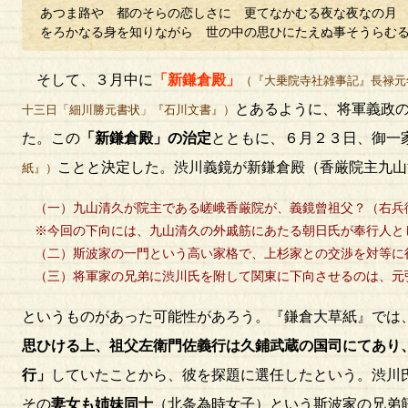
あつま路や 都のそらの恋しさに 更てなかむる夜な夜なの月
をろかなる身を知りながら 世の中の思ひにたえぬ事そうらむ
そして、３月中に
「新鎌倉殿」
（『大乗院寺社雑事記』長禄元
とあるように、将軍義政
十三日「細川勝元書状」『石川文書』）
た。この
「新鎌倉殿」の治定
とともに、６月２３日、御一
ことと決定した。渋川義鏡が新鎌倉殿（香厳院主九山
紙』）
（一）九山清久が院主である嵯峨香厳院が、義鏡曾祖父？（右兵
※今回の下向には、九山清久の外戚筋にあたる朝日氏が奉行人と
（二）斯波家の一門という高い家格で、上杉家との交渉を対等に
（三）将軍家の兄弟に渋川氏を附して関東に下向させるのは、元
というものがあった可能性があろう。『鎌倉大草紙』では
思ひける上、祖父左衛門佐義行は久鋪武蔵の国司にてあり
行」
していたことから、彼を探題に選任したという。渋川
その
妻女も姉妹同士
（北条為時女子）という斯波家の兄弟