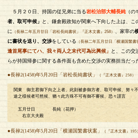
５月２０日、持国の従兄弟に当る
岩松治部大輔長純
（の
者、取可申候」
と、鎌倉殿政知が関東へ下向した上は、こ
に
、家宰の
（長禄二年五月廿日「岩松長純書状」『正木文書』258）
に書状を送り、交渉
をしている
（長禄二年五月廿日「横瀬国繁書状
逢首尾事にてハ、我々両人之末代可為比興候」
と、この交
らが持国帰参に関する条件面も含めた交渉の実務担当だっ
●長禄2(1458)年5月20日「岩松長純書状」
（『正木文書』258）
関東 御主君御下向之上者、此刻被参御方者、取可申候、努々
途之様候者可然候、猶々此方殊不可有御不審候、恐々謹言
五月廿日 長純（花押）
右京大夫殿
●長禄2(1458)年5月20日「横瀬国繁書状案」
（『正木文書』195