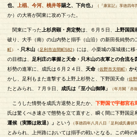
也、
上椙、今河、桃井等
賜之、下向也」
（『康富記』享徳四年
か）の大将が関東に攻め下った。
関東に下った
上杉房顕・房定勢
は、６月５日、
上野国国
破り、大手（南）の山内勢と搦手（山沿）の新田長純勢の
・
只木山
には、小栗城の落城後に移
町
（
足利市迫間町582
）
）
の目標は、
足利庄の掌握と天命・只木山の友軍との合流を
杉勢の進軍に、成氏は６月２４日、
天命
か
佐野市天明町
（
）
かし、足利もまた進撃する上野上杉勢と、下野国天命
佐
（
たとみられ、７月９日、
成氏は「至小山御陣」
（年月闕「赤
こうした情勢を成氏方退勢と見たか、
下野国で宇都宮右
氏は驚くべき速さで態勢を立て直すと、瞬く間に下野国足
運候（実際は敗退）」
という
（享徳四年八月八日「足利成氏書状
とみられ、上州路においては搦手の戦いとなる。この時の