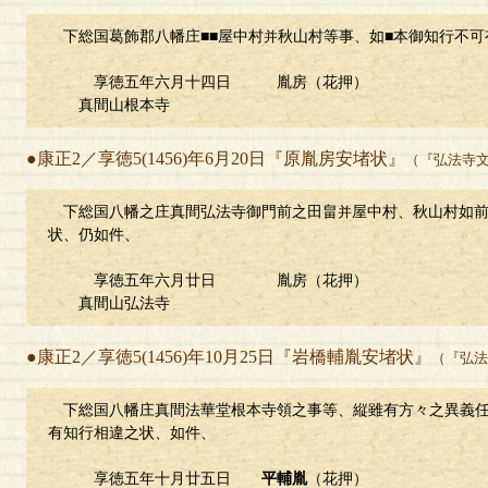
下総国葛飾郡八幡庄■■屋中村
秋山村等事、如■本御知行不可
并
享徳五年六月十四日 胤房（花押）
真間山根本寺
●康正2／享徳5(1456)年6月20日『原胤房安堵状』
（『弘法寺
下総国八幡之庄真間弘法寺御門前之田畠
屋中村、秋山村如
并
状、仍如件、
享徳五年六月廿日 胤房（花押）
真間山弘法寺
●康正2／享徳5(1456)年10月25日『岩橋輔胤安堵状』
（『弘法
下総国八幡庄真間法華堂根本寺領之事等、縦雖有方々之異義任
有知行相違之状、如件、
享徳五年十月廿五日
平輔胤
（花押）