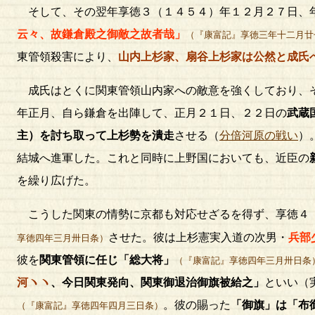
そして、その翌年享徳３（１４５４）年１２月２７日、
云々、故鎌倉殿之御敵之故者哉」
（『康富記』享徳三年十二月廿
東管領殺害により、
山内上杉家、扇谷上杉家は公然と成氏
成氏はとくに関東管領山内家への敵意を強くしており、そ
年正月、自ら鎌倉を出陣して、正月２１日、２２日の
武蔵
主）を討ち取って上杉勢を潰走
させる（
分倍河原の戦い
）
結城へ進軍した。これと同時に上野国においても、近臣の
を繰り広げた。
こうした関東の情勢に京都も対応せざるを得ず、享徳４
させた。彼は上杉憲実入道の次男・
兵部
享徳四年三月卅日条）
彼を
関東管領に任じ「総大将」
（『康富記』享徳四年三月卅日条
河ヽヽ
、今日関東発向、関東御退治御旗被給之」
といい（
。彼の賜った
「御旗」は「布
（『康富記』享徳四年四月三日条）