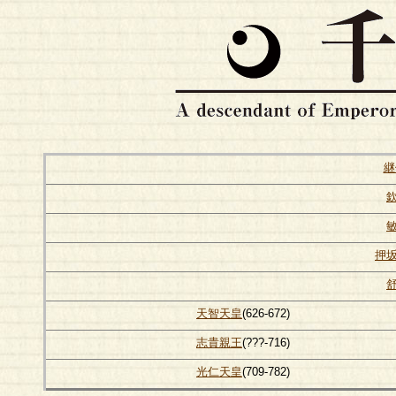
継
押
天智天皇
(626-672)
志貴親王
(???-716)
光仁天皇
(709-782)