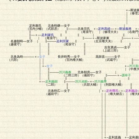
＋―斯波義種―――斯波満種―――斯
｜（修理大夫） （左衛門佐） （修
｜
｜ ＋
｜ ｜（左兵衛督） 
足利泰氏 北条時継――女子
（宮内少輔）（式部丞） ∥―――――北条宗氏 ＋―
足利高経
――＋―
斯波義将
＋
∥ ∥ （尾張守） ｜（修理大夫） （右衛門督）｜（左衛門督）
∥――＋――
足利家氏
∥ ∥ ｜ ∥ 
∥ ｜ （尾張守） ∥ ∥――――＋―斯波家兼 ∥――――＋―――――
名越朝時――女子 ｜ ∥―――――
足利宗家
∥ （左京権大夫）
（越後守） ｜ ∥ （尾張守） 
｜ ∥ ∥ 吉良満貞――――女子 ∥
｜ ∥ ∥ （上総三郎） ∥ （左近
｜ ∥ ∥
北条為時――――――＋―
女子
長井時秀――女子 高師直―――――
（六郎） ｜｜ （宮内権大輔） （武蔵守） ∥――――
｜｜ ∥ （左衛門佐） （
｜＋―
女子
＋―
渋川直
｜ ∥ ｜（中務大輔
｜ ∥―――――
渋川義春
北条朝房―――女子 ｜
｜ ∥ （二郎三郎）（備前守） ∥―――――＋―
源幸子
｜ ∥ ∥ ∥ ∥
＋――
足利義顕
∥―――――
渋川貞頼
―＋―
渋川義季
∥
（二郎） ∥ （兵部大輔）｜（刑部権大輔） ∥
∥ ｜ ∥
北条時広――女子 ｜＋―
足利尊氏
―＋―
足利義詮
（越前守） ｜｜（権大納言）｜（権大納言） （太政
｜｜ ｜
｜｜ ｜ 
｜｜ ｜ （左大臣） ｜
｜｜ ｜
｜｜ ｜
｜｜ ｜ ｜（
｜｜ ｜
｜｜ ｜
｜｜ ｜ ｜（右
｜｜ ｜
｜｜ ｜ ＋―
｜｜ ｜ （権
｜｜
｜＋―足利直義 ＋―足利基氏―――足利氏満―――足