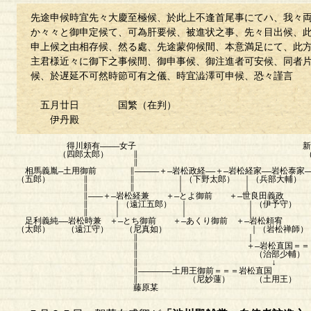
先途申候時宜先々大慶至極候、於此上不逢首尾事にてハ、我々
か々々と御申定候て、可為肝要候、被進状之事、先々目出候、
申上候之由相存候、然る處、先途蒙仰候間、本意満足にて、此
主君様近々に御下之事候間、御申事候、御注進者可安候、同者
候、於遅延不可然時節可有之儀、時宜澁澤可申候、恐々謹言
五月廿日 国繁（在判）
伊丹殿
得川頼有――――女子 新田義貞――新田
（四郎太郎） ∥ （左中将） （武
∥ 
相馬義胤―土用御前 ∥―――――＋―岩松政経――＋―岩松経家――岩松泰家―
（五郎） ∥ ∥ ｜（下野太郎） ｜（兵部大輔） 
∥ ∥ ｜ ｜ ↓ ｜ ∥
∥―――＋―岩松経兼 ＋―とよ御前 ＋―世良田
∥ ｜（遠江五郎） ｜ ｜（伊予守）
∥ ｜ ｜ ｜ 
足利義純――岩松時兼 ＋―とち御前 ＋―あくり御前 ＋―岩
（太郎） （遠江守） （尼真如） ｜（岩松禅
∥ ｜ ↓
∥ ＋―岩松直国＝＝＝＝＝＝＝＝岩松満国
∥ （治部少輔） （治部大輔）
∥ ↓
∥―――――――土用王御前＝＝＝岩松直国
∥ （尼妙蓮） （土用王）
藤原某