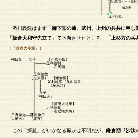
｜ （左兵衛督）＝（左兵衛督） （左兵衛
｜ 
｜ ∥――――――如意王
｜ 
＋――
女子
（本光院殿）
渋川義鏡はまず
「御下知の通、武州、上州の兵共に申し
「板倉大和守先立て」て下向
させたところ、
「上杉方の兵
。
（『鎌倉大草紙』）
朝日某―――女子 【小松谷殿】
∥―――――足利義制
∥ （左馬頭）
∥
足利義教
（左大臣） 【鎌倉殿】
∥ ∥―――足利政知（九山清久）
∥ ∥ （左馬頭）
∥ ∥
∥ 女子
∥（朝日氏）
∥
∥ 【征夷大将軍】
∥―――――足利義政
∥ （右近衛大将）
日野重光――藤原重子
（大納言） （北方）
この「探題」がいかなる職かは不明だが、
鎌倉期『沙汰