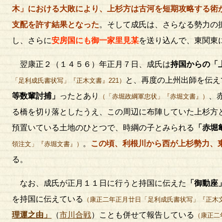
木」における大敗により、上杉方は古河を短期攻略する術
支配を許す結果となった
。そして成氏は、さらなる勢力の
し、さらに
安房国にも御一家里見某
を送り込んで、東関東
翌康正２（１４５６）年正月７日、成氏は
持国からの「
と、再度の上州出師を伝え
「足利成氏書状写」『正木文書』221）
等数輩討捕」
ったとあり
、
（「赤堀政綱軍忠状」『赤堀文書』）
る橋を切り落としたうえ、この周辺に布陣していた上杉方
預置いている土地のひとつで、時綱の子とみられる
「赤堀
。
この頃、利根川から西が上杉勢力、
領注文」『赤堀文書』）
る。
なお、成氏が正月１１日に行うと持国に伝えた
「御動座
を持国に伝えている
（康正二年正月廿日「足利成氏書状写」『正木文
理運之由」
（
市川合戦
）ことも併せて報告している
（康正二