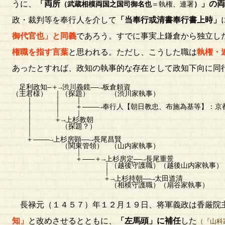
うに、
「両所
」の両
（武蔵相模両国之国司御名也
＝執権、連署
）
政・裁判等を奉行人を介して
「当奉行或清書奉行書上時」
御代官也」と同義
であろう。すでに事実上鎌倉から独立し
権職を指す言葉
と思われる。ただし、こうした職は
執権・
あったとすれば、政知の執事的な存在として政知下向に同
足利政知―＋→渋川義鏡――→板倉頼資
（主君様） ｜（探題） （渋川家執事）
｜ ｜ ｜
｜ ｜ ＋――――→奉行人【朝日教忠、布施為基等】：京都
｜ ｜ ｜
｜ ＋→上杉教朝
｜ （探題？）
｜
＋――――→上杉房顕――→長尾昌賢
（関東管領） （山内家執事）
｜
＋―――＋→上杉房定――→長尾重景
｜（越後守護職）（越後山内家執事）
｜
＋→上杉持朝――→太田道清
（相模守護職）（扇谷家執事）
長禄元（１４５７）年１２月１９日、将軍義政は香厳院
知」
と改めさせるとともに、
「左馬頭」に補任
した
（『山科