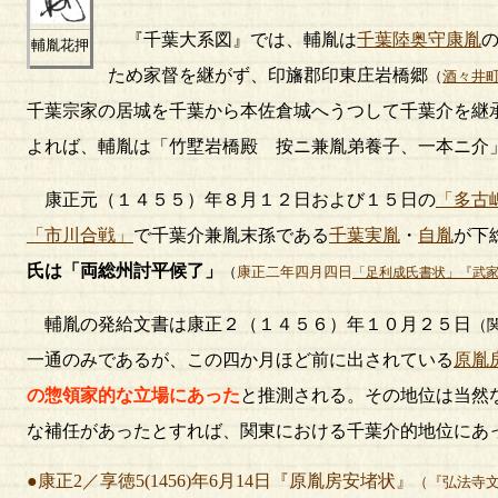
『千葉大系図』では、輔胤は
千葉陸奥守康胤
輔胤花押
ため家督を継がず、印旛郡印東庄岩橋郷
（
酒々井
千葉宗家の居城を千葉から本佐倉城へうつして千葉介を継
よれば、輔胤は「竹墅岩橋殿 按ニ兼胤弟養子、一本ニ介
康正元（１４５５）年８月１２日および１５日の
「多古
「市川合戦」
で千葉介兼胤末孫である
千葉実胤
・
自胤
が下
氏は「両総州討平候了」
（
康正二年四月四日
「足利成氏書状」『武
輔胤の発給文書は康正２（１４５６）年１０月２５日
（
一通のみであるが、この四か月ほど前に出されている
原胤
の惣領家的な立場にあった
と推測される。その地位は当然
な補任があったとすれば、関東における千葉介的地位にあ
●康正2／享徳5(1456)年6月14日『原胤房安堵状』
（『弘法寺