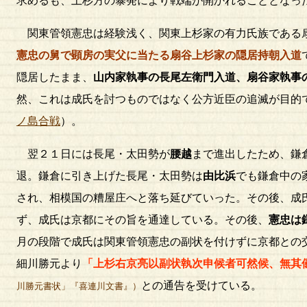
求めるも、上杉方の暴発により戦端が開かれることとなっ
関東管領憲忠は経験浅く、関東上杉家の有力氏族である
憲忠の舅で顕房の実父に当たる扇谷上杉家の隠居持朝入道
隠居したまま、
山内家執事の長尾左衛門入道、扇谷家執事
然、これは成氏を討つものではなく公方近臣の追滅が目的
ノ島合戦
）。
翌２１日には長尾・太田勢が
腰越
まで進出したため、鎌
退。鎌倉に引き上げた長尾・太田勢は
由比浜
でも鎌倉中の
され、相模国の糟屋庄へと落ち延びていった。その後、成
ず、成氏は京都にその旨を通達している。その後、
憲忠は
月の段階で成氏は関東管領憲忠の副状を付けずに京都との
細川勝元より
「上杉右京亮以副状執次申候者可然候、無其
との通告を受けている。
川勝元書状」『喜連川文書』）