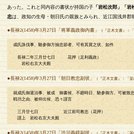
あった。これと同内容の書状が持国の子
「岩松次郎」「岩
忠
は、政知の生母・朝日氏の親族とみられ、近江国浅井郡
●長禄2(1458)年3月27日「将軍義政御内書」
（『正木文書』：
成氏誅伐事、馳参御方抽忠節者、可有其賞之状、如件
長禄二年三月廿七日 花押（足利義政）
岩松右京大夫殿
●長禄2(1458)年3月27日「朝日教忠副状」
（『正木文書』：「韮
就成氏御退治事、被成 御書候、不廻時日、馳参御方、可被致
戦功之由、被仰出候、恐々謹言
三月廿七日 近江前司教忠（花押）
謹上 岩松右京大夫殿
●長禄2(1458)年3月27日「渋川義鏡副状」
（『正木文書』：「韮