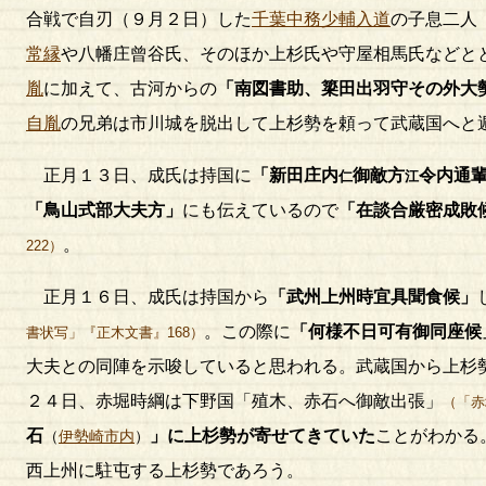
合戦で自刃（９月２日）した
千葉中務少輔入道
の子息二人
常縁
や八幡庄曾谷氏、そのほか上杉氏や守屋相馬氏などと
胤
に加えて、古河からの
「南図書助、簗田出羽守その外大
自胤
の兄弟は市川城を脱出して上杉勢を頼って武蔵国へと
正月１３日、成氏は持国に
「新田庄内
御敵方
令内通
仁
江
「鳥山式部大夫方」
にも伝えているので
「在談合厳密成敗
。
222）
正月１６日、成氏は持国から
「武州上州時宜具聞食候」
。この際に
「何様不日可有御同座候
書状写」『正木文書』168）
大夫との同陣を示唆していると思われる。武蔵国から上杉
２４日、赤堀時綱は下野国「殖木、赤石へ御敵出張」
（「赤
石
」に上杉勢が寄せてきていた
ことがわかる
（
伊勢崎市内
）
西上州に駐屯する上杉勢であろう。