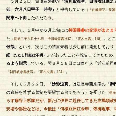
５月２５日、賀茂在盛卿が
「渋川殿雑掌、自侍者註進之
卯、六月八日甲子 時卯」
と報告している
（『在盛卿記』長禄
関東へ下向
したのだろう。
そして、５月中か６月上旬には
持国帰参の交渉がまとま
た
。とこ
（長禄二年六月十七日「渋川義鏡書状写」『正木文書』118）
候哉」
という。実はこの請書未着は少し前に発覚しており
細
」
があったことを報告してきたため
（ただし詳細は不明）
るよう指示
している。翌６月１８日には奉行人「近江前司
。
「朝日教忠書状写」『正木文書』124）
そして６月２２日、
「沙弥道真」
は建長寺西来庵の
「御
の狼藉を禁ずる禁制を要望する旨であろう）を受けた
（長禄
らず扇谷上杉家だが、新たに伊豆に赴任してきた左馬頭政
安堵や訴訟などは、今後は「何様豆州江令申、依御返事、