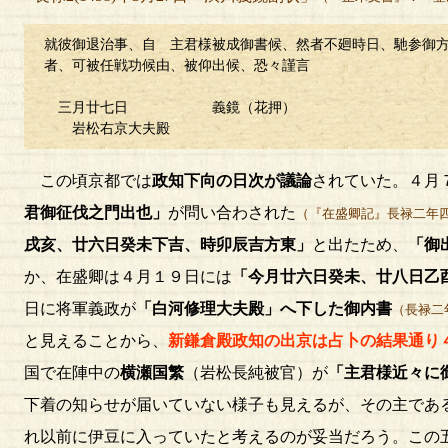
就彼御退治事、自 主君様被成御書候、然者不廻時日、馳参御
者、可被任戦功候由、被仰出候、恐々謹言
三月廿七日 義鏡（花押）
岩松右京大夫殿
この頃京都では
政知下向の日次が議論
されていた。４月
君御征伐之門出也」
が問い合わされた
（『在盛卿記』長禄二年
戌亥、廿六日癸未下吉、時卯辰吉方東」
と出たため、
「御
か、在盛卿は４月１９日には
「今月廿六日癸未、廿八日乙
日に将軍義政が
「白河修理大夫殿」へ下した御内書
（長禄二
と見えることから、
新鎌倉殿政知の出京は占卜の結果通り
国で在陣中の
横瀬国繁
（岩松長純被官）が
「主君様近々に
下着の知らせが届いていない様子も見えるが、その主であ
れ以前に伊豆に入っていたと考えるのが妥当だろう。この