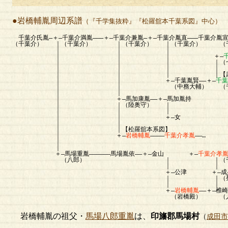
●岩橋輔胤周辺系譜
（『千学集抜粋』『松羅舘本千葉系図』中心）
千葉介氏胤―＋―千葉介満胤―――＋―千葉介兼胤―＋―千葉介胤直―――千葉介胤
（千葉介） ｜（千葉介） ｜（千葉介） ｜（千葉介） （
｜ ｜ ｜
｜ ｜ ｜ ＋―
｜ ｜ ｜ ｜（七郎
｜ ｜ ｜ ｜
｜ ｜ ｜ ｜【武蔵千葉
｜ ｜ ＋―千葉胤賢――＋―
千葉
｜ ｜ （中務大輔） （千葉介）
｜ ｜
｜ ＋―馬加康胤――＋―馬加胤持
｜ ｜（陸奥守） ｜
｜ ｜ ｜
｜ ｜ ＋―女 ＋―千葉介勝
｜ ｜ ｜（千葉介）
｜ ｜【松羅舘本系図
｜ ＋―
岩橋輔胤
――――
千葉介孝胤
――… 
｜ ｜（成戸
｜ 
＋―馬場重胤――――――馬場胤依――＋―金山 ＋―
千葉介孝
（八郎） ｜ ｜（千葉介
｜ ｜
＋―公津 ＋―成身院源意―――光雲院
｜ ｜（菊間御
｜ ｜
＋―
岩橋輔胤
――＋―椎
（岩橋殿） （入道道
岩橋輔胤の祖父・
馬場八郎重胤
は、
印旛郡馬場村
（
成田市