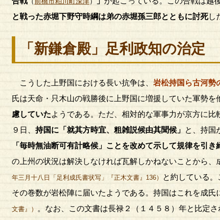
合戦
」
が起こっている。この合戦は越
（
前橋市粕川町深津
）
と戦った赤堀下野守時綱は弟の赤堀孫三郎とともに討死
し
「新鎌倉殿」足利政知の治定
こうした上野国における長い抗争は、
岩松持国ら古河勢
氏は天命・只木山の戦勝後に上野国に増援していた軍勢を
慮していた
ようである。ただ、相対的な軍事力が京方に比
９日、
持国に「就其方時宜、粗雑説候由其聞候」
と、持国
「毎時無油断可有計略候」ことを改めて示して規律を引き
の上州の状況は解決しなければ瓦解しかねないことから、
と約している。
年三月十八日「足利成氏書状写」『正木文書』136）
その巻数が岩松陣に届いたようである。持国はこれを成氏
。なお、この文書は長禄２（１４５８）年と比定さ
文書』）