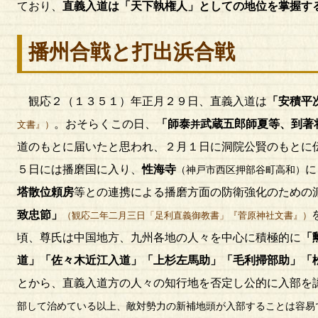
ており、
直義入道は「天下執権人」としての地位を掌握す
播州合戦と打出浜合戦
観応２（１３５１）年正月２９日、直義入道は
「安積平
。おそらくこの日、
「師泰
武蔵五郎師夏等、到著
并
文書』）
道のもとに届いたと思われ、２月１日に洞院公賢のもとに
５日には播磨国に入り、
性海寺
に
（神戸市西区押部谷町高和）
塔散位頼房
等との連携による播磨方面の防衛強化のための
致忠節」
（観応二年二月三日「足利直義御教書」『菅原神社文書』）
頃、尊氏は中国地方、九州各地の人々を中心に積極的に
「
道」「佐々木近江入道」「上杉左馬助」「毛利掃部助」「
とから、直義入道方の人々の知行地を否定し公的に入部を
部して治めている以上、敵対勢力の新補地頭が入部することは容易