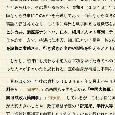
たとみられる。その最たるものが、貞和４（１３４８）年
陣ながら見事にこの戦いを完遂しており、当然ながら直冬
義詮の影は薄くなり、この事に尊氏も執事師直も危機感を
ヒシカ共、猶座席ナシトハ、仁木、細川ノ人々ト等列ニテ
仕を許す一方で、待遇は仁木氏、細川氏という足利一族の
を諸将に実感させ、行き過ぎた名声や期待を抑えるととも
しかし、初陣にも拘わらず絶大な軍功を挙げた直冬へのこ
った人々が多々いたと思われる。直冬自身が待遇に不満を
直冬はその一年後の貞和５（１３４９）年３月末から４
料
」
の西国八ヶ国を治める
「中国大将軍」
云々
（『師守記』）
国可成敗八箇国事」
しているが、これは長門
（『園太暦』）
が大変大きいことや、政庁勤務予定の
「評定衆、奉行人等
可（当然執事師直も参画したであろう）のもと行われたと