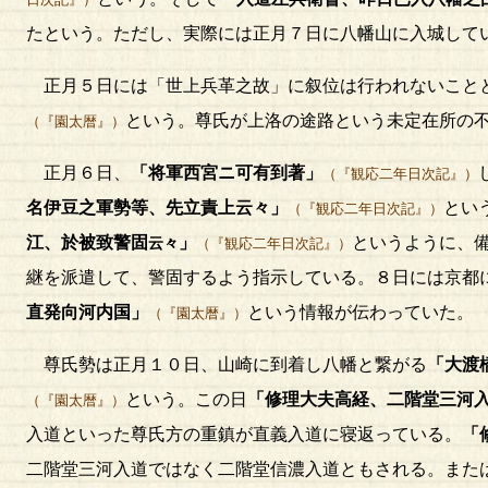
たという。ただし、実際には正月７日に八幡山に入城して
正月５日には「世上兵革之故」に叙位は行われないこと
という。尊氏が上洛の途路という未定在所の
（『園太暦』）
正月６日、
「将軍西宮ニ可有到著」
（『観応二年日次記』）
名伊豆之軍勢等、先立責上云々」
とい
（『観応二年日次記』）
江、於被致警固
」
というように、
云々
（『観応二年日次記』）
継を派遣して、警固するよう指示している。８日には京都
直発向河内国」
という情報が伝わっていた。
（『園太暦』）
尊氏勢は正月１０日、山崎に到着し八幡と繋がる
「大渡
という。この日
「修理大夫高経、二階堂三河
（『園太暦』）
入道といった尊氏方の重鎮が直義入道に寝返っている。
「
二階堂三河入道ではなく二階堂信濃入道ともされる。また