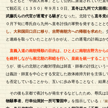
もともと「中国大将軍」として公的に派遣されていた直冬
て観応元（１３５０）年９月１０日、
直冬は九州で大規模
武藤氏らの代官が逐電する騒ぎ
となった。北陸でも
直冬党
０月下旬に尊氏自ら九州へ直冬討伐の軍勢を発することと
し、大和国田口庄に移り、吉野南朝方への帰順を求めた
。
と連絡を取っていたことがうかがえ、この逐電の計画はか
直義入道の南朝帰順の目的は、ひとえに南朝吉野方から
を維持しながら南北朝の和睦を行い、皇統を統一すること
うが、彼らの北朝との敵対理由は師直・師泰の討伐という
は義詮・師直を中心とする安定した政体維持方針を主張し
も否定していることから、互いに歩み寄ることなく、結果
その後も京都で夜討ちが発生するなどしたため、尊氏は逗
物騒事者、行幸仙洞於一所可警固申」
を指示している
（『園