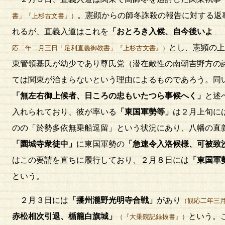
。憲顕からの師冬誅殺の報告に対する返
書」『上杉古文書』）
れるが、直義入道はこれを
「おとろき入候、自今後いよゝ
とし、憲顕の上
応二年二月三日「足利直義御教書」『上杉古文書』）
東管領基氏が幼少であり尊氏党（潜在敵性の南朝吉野方の
ては関東が治まらないという理由によるものであろう。同
「無左右御上候者、日ころの忠もいたつら事候へく」
と述
入れられており、彼が率いる
「東国軍勢等」
は２月上旬に
のの「於勢多依無乗船逗留」という状況にあり、八幡の直
「園城寺衆徒中」
に東国軍勢の
「急速令入洛候様、可被致
はこの要請を直ちに履行しており、２月８日には
「東国軍
という。
２月３日には
「播州瀧野光明寺合戦」
があり
（観応二年三
赤松相次引退、楯籠白旗城」
という。
（『大乗院記録抜書』）