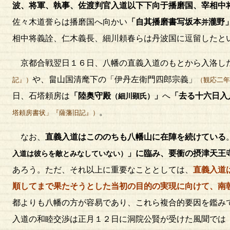
波、将軍、執事、佐渡判官入道以下下向于播磨国、宰相中
佐々木道誉らは播磨国へ向かい
「自其播磨書写坂本
瀧野
并
相中将義詮、仁木義長、細川頼春らは丹波国に逗留したと
京都合戦翌日１６日、八幡の直義入道のもとから入洛し
や、畠山国清麾下の「伊丹左衛門四郎宗義」
記』）
（観応二年
日、石塔頼房は
「陸奥守殿
」
へ
「去る十六日入
（細川顕氏）
。
塔頼房書状」『薩藩旧記』）
なお、
直義入道はこののちも八幡山に在陣を続けている
」に臨み、要衝の摂津天王
入道は彼らを敵とみなしていない）
あろう。ただ、それ以上に重要なこととしては、
直義入道
順してまで果たそうとした当初の目的の実現に向けて、南
都よりも八幡の方が容易であり、これら複合的要因を鑑み
入道の和睦交渉は正月１２日に洞院公賢が受けた風聞では