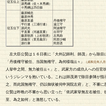
従五位上
源秀綱（佐々木秀綱）
※秀綱は25日叙
藤原輔忠
藤原仲秀
藤原直盛
丹後権守
平行連（三浦行連）
遠江守
従五位下
源武光
阿波権守
平直重（河越直重）
出羽守
藤原朝房（上杉朝房）
左馬助
源義宗（里見義宗）
民部少輔
源行康
民部丞
左大臣公賢は１６日夜に「大外記師利、師茂」から除目に
「丹後権守被任、当国無権守、為何様哉
」
云々
（貞和元年八月
人挙申之間、無力被任
」と、武家方の成功人への任官
云々
いうジレンマを抱いている。これは師茂弟で除目参陣が指
之、而此国無権守、仍以御状被伺申洞院左府」と、不審に
公賢は昨晩の不審から思い立った「依武家挙無左右被任、
至、為之如何」と激怒している。