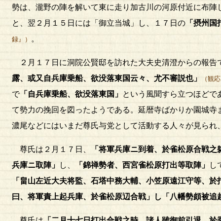
勢は、瀧野の陣を解いて東に走り加古川の河原付近に布陣
と、翌２月１５日には「御立当城」し、１７日の
「摂州国
。
録』）
２月１７日に洞院公賢邸を訪れた大夫史清澄からの報告
露、或又自兵庫乗船、欲没落東国云々、尤不審説也」
（観応
で
「自兵庫乗船、欲没落東国」
という風聞すら立つほどで
て勢力の挽回を図ったようである。延暦寺ばかりか園城寺
濃尾などにはいまだ尊氏与党として活動する人々が見られ
尊氏は２月１７日、
「将軍兵庫ニ到着、於雀松原合戦之
兵庫ニ取陣」
し、
「錦禅勢者、西宮雀松原打出等取陣」
し
「畠山左近大夫将監、石塔中務大輔、小笠原遠江守等、於
曰、将軍責上起兵庫、於雀松原辺合戦」し「八幡勢頗被追
尊氏は
「二月十七日打出合戦之時、諸人雖御前引退、於