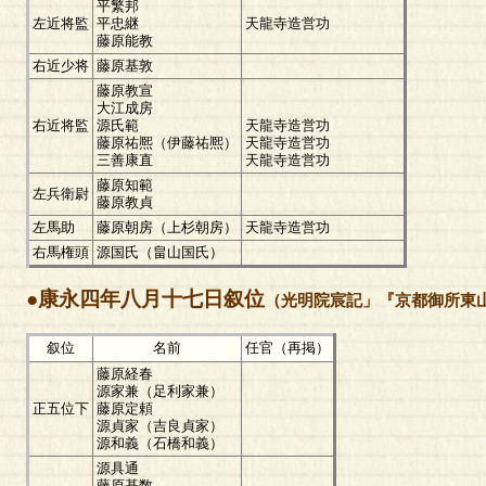
平繁邦
左近将監
平忠継
天龍寺造営功
藤原能教
右近少将
藤原基敦
藤原教宣
大江成房
右近将監
源氏範
天龍寺造営功
藤原祐熈（伊藤祐熈）
天龍寺造営功
三善康直
天龍寺造営功
藤原知範
左兵衛尉
藤原教貞
左馬助
藤原朝房（上杉朝房）
天龍寺造営功
右馬権頭
源国氏（畠山国氏）
●康永四年八月十七日叙位
（光明院宸記」『京都御所
叙位
名前
任官（再掲）
藤原経春
源家兼（足利家兼）
正五位下
藤原定頼
源貞家（吉良貞家）
源和義（石橋和義）
源具通
藤原基数