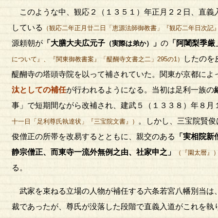
このような中、観応２（１３５１）年正月２２日、直義
している
（観応二年正月廿二日「恵源法師御教書」『観応二年日次記
源頼朝が
「大膳大夫広元子
」
の
「阿闍梨季厳
（実際は弟か）
したのを
について』、『関東御教書案』「醍醐寺文書之二」295の1）
醍醐寺の塔頭寺院を以って補されていた。関東が京都によ
汰としての補任
が行われるようになる。当初は足利一族の
事」で短期間ながら改補され、建武５（１３３８）年８月
。しかし、三宝院賢俊
十一日「足利尊氏執達状」『三宝院文書』）
俊僧正の所帯を改易するとともに、親交のある
「実相院新
静宗僧正、而東寺一流外無例之由、社家申之」
（『園太暦』
る。
武家を束ねる立場の人物が補任する六条若宮八幡別当は、
裁であったが、尊氏が没落した段階で直義入道がこれを執