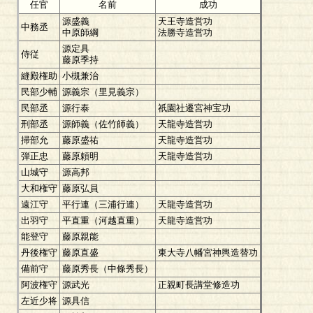
任官
名前
成功
源盛義
天王寺造営功
中務丞
中原師綱
法勝寺造営功
源定具
侍従
藤原季持
縫殿権助
小槻兼治
民部少輔
源義宗（里見義宗）
民部丞
源行泰
祇園社遷宮神宝功
刑部丞
源師義（佐竹師義）
天龍寺造営功
掃部允
藤原盛祐
天龍寺造営功
弾正忠
藤原頼明
天龍寺造営功
山城守
源高邦
大和権守
藤原弘員
遠江守
平行連（三浦行連）
天龍寺造営功
出羽守
平直重（河越直重）
天龍寺造営功
能登守
藤原親能
丹後権守
藤原直盛
東大寺八幡宮神輿造替功
備前守
藤原秀長（中條秀長）
阿波権守
源武光
正親町長講堂修造功
左近少将
源具信