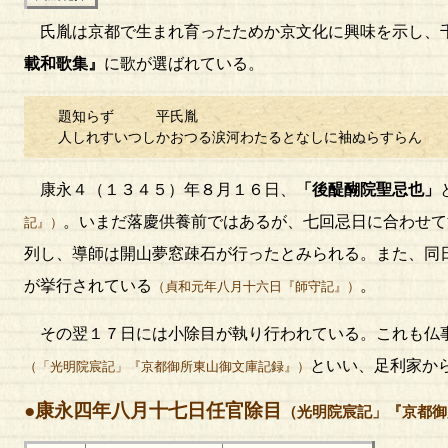
氏胤は京都で生まれ育ったためか京文化に興味を示し、
載和歌集』
に歌が選ばれている。
題知らず 平氏胤
人しれすいつしかおつる涙河わたるとなしに袖ぬらすらん
康永４（１３４５）年８月１６日、
「後醍醐院聖忌也」
。いまだ落慶供養前ではあるが、七回忌日に合わせて
記』）
列し、導師は開山夢窓疎石が行ったとみられる。また、同
が挙行されている
。
（貞和元年八月十六日『師守記』）
その翌１７日には小除目が執り行われている。これも仏
といい、足利家か
（「光明院宸記」『京都御所東山御文庫記録』）
●康永四年八月十七日任官除目
（光明院宸記」『京都