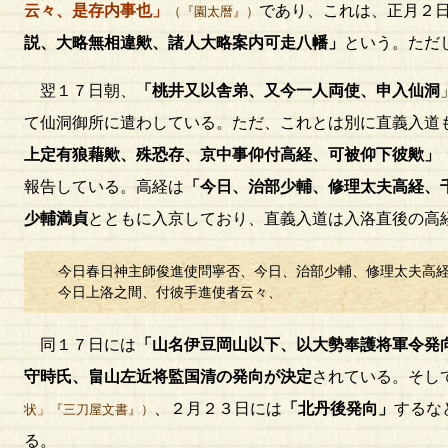
云々、是存内事也」
であり、これは、正月２
（『園太暦』）
説、大略無相違歟、諸人大略案内可走八幡」
という。ただ
翌１７日朝、
「桃井又以舎弟、又今一人両使、申入仙洞
て仙洞御所に遣わしている。ただ、これとは別に直義入道
上定有狼藉歟、殊恐存、京中事仰付高経、可被仰下彼歟」
報告している。高経は
「今日、治部少輔、修理太夫高経、
少輔満貞
とともに入京しており、直義入道は入洛直後の高
今日春日神主師俊進使問寧否、今日、治部少輔、修理太夫高
今日上洛之間、付彼手進使者云々、
同１７日には
「山名伊豆岡山以下、以大勢奉護将軍令発
守時氏、畠山左近将監国清の発向が決定
されている。そし
、２月２３日には
「北丹後発向」
するな
状」『三刀屋文書』）
る。