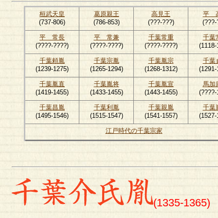
桓武天皇
葛原親王
高見王
平 
(737-806)
(786-853)
(???-???)
(???-
平 常長
平 常兼
千葉常重
千葉
(????-????)
(????-????)
(????-????)
(1118-
千葉頼胤
千葉宗胤
千葉胤宗
千葉
(1239-1275)
(1265-1294)
(1268-1312)
(1291-
千葉胤直
千葉胤将
千葉胤宣
馬加
(1419-1455)
(1433-1455)
(1443-1455)
(????-
千葉昌胤
千葉利胤
千葉親胤
千葉
(1495-1546)
(1515-1547)
(1541-1557)
(1527-
江戸時代の千葉宗家
(1335-1365)