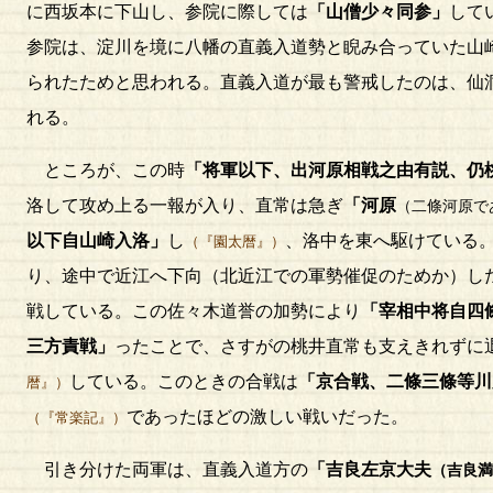
に西坂本に下山し、参院に際しては
「山僧少々同参」
して
参院は、淀川を境に八幡の直義入道勢と睨み合っていた山
られたためと思われる。直義入道が最も警戒したのは、仙
れる。
ところが、この時
「将軍以下、出河原相戦之由有説、仍
洛して攻め上る一報が入り、直常は急ぎ
「河原
（二條河原で
以下自山崎入洛」
し
、洛中を東へ駆けている
（『園太暦』）
り、途中で近江へ下向（北近江での軍勢催促のためか）し
戦している。この佐々木道誉の加勢により
「宰相中将自四
三方責戦」
ったことで、さすがの桃井直常も支えきれずに
している。このときの合戦は
「京合戦、二條三條等川
暦』）
であったほどの激しい戦いだった。
（『常楽記』）
引き分けた両軍は、直義入道方の
「吉良左京大夫
（吉良満