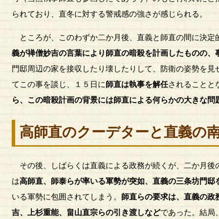
られており、直冬に対する警戒感の強さが感じられる。
ところが、このわずか二か月後、直義と師直の間に決定的
義が禅僧妙吉の言葉により師直の暗殺を計画したものの、
門邸周辺の家を接収したり壊したりして、防衛の姿勢を見
てこの事を談じ、１５日に
師直は執事を解任
されることと
ら、この暗殺計画の背景には師直による何らかの大きな問
高師直のクーデターと直義の
その後、しばらくは直義による政務が続くが、二か月後の
は
高師直、師泰らが率いる軍勢が突如、直義の三条坊門邸
いる軍勢に包囲されてしまう。
師直らの要求は、直義の政
吉、上杉重能、畠山直宗らの引き渡しなど
であった。結局