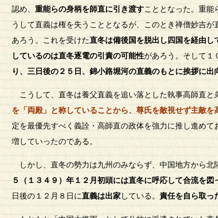
認め、
重能らの身柄を師直に引き渡す
こととなった。重能
うして直義は権を失うこととなるが、このとき禅僧妙吉が
あろう。これを受けた
直冬は備後国を脱出し四国を経由し
しているのは直冬逐電の引責の可能性
があろう。そして１
り、三日後の２５日、錦小路堀河の直義のもとに挨拶に出
こうして、直冬は養父直義を追い落とした執事高師直と
を「両殿」と称していることから、尊氏を敵視せず主敵を
定を最優先すべく義詮・高師直の政体を強力に推し進めて
増していったのである。
しかし、直冬の勢力は九州のみならず、中国地方から北
５（１３４９）年１２月初頭には直冬に呼応して合流を図
日後の１２月８日に
直義は出家
している。
責任を自ら取っ