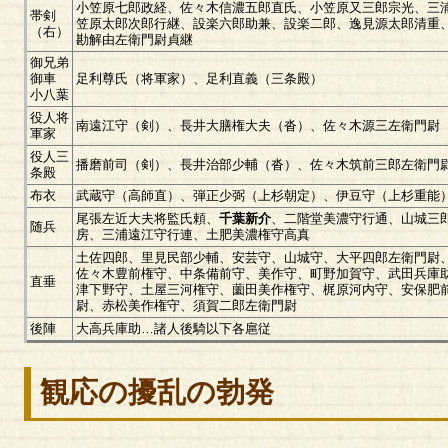
小笠原七郎政経、佐々木信濃五郎直氏、小笠原又三郎宗光、三
帯剣
笠原太郎次郎行継、設楽六郎助兼、設楽二郎、逸見源太郎清重
（右）
勘解由左衛門尉貞継
御兄弟
御車
足利尊氏（将軍家）、足利直義（三条殿）
小八葉
役人将
南遠江守（剣）、長井大膳権大夫（沓）、佐々木源三左衛門尉
軍家
役人三
播磨前司（剣）、長井治部少輔（沓）、佐々木筑前三郎左衛門
条殿
布衣
武蔵守（高師直）、弾正少弼（上杉朝定）、伊豆守（上杉重能
尾張左近大夫将監氏頼、
千葉新介
、二階堂美濃守行通、山城三
随兵
房、三浦遠江守行連、土肥美濃権守高真
土佐四郎、里見民部少輔、安芸守、山城守、大平四郎左衛門尉
佐々木豊前権守、中条備前守、美作守、町野加賀守、武田兵庫
直垂
津下野守、土屋三河権守、薗田美作権守、梶原河内守、安保肥
尉、赤松美作権守、須賀二郎左衛門尉
後陣
大高兵庫助…諸人後騎以下各扈従
観応の擾乱の勃発