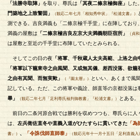
「法勝寺取陣」
を取り、尊氏は
「其夜二條京極御座」
した
門築地之上致警固」
（観応二年七月「相知秀申状」『松浦文書』）
測できる。吉良満義も「二條京極千手堂」に在陣しており
満義の屋敷は
「二條京極吉良左京大夫満義朝臣宿所」
（貞和
は屋敷と至近の千手堂に布陣していたとみられる。
そしてこの日の夜
「将軍、千秋蔵人太夫高範、上洛之由
「将軍以下籠東寺之由風聞、又或無其儀、差西没落、欲籠
之由有其聞、而無実歟」
といい、あくまで風
（『園太暦』）
記している。ただ、この将軍や義詮、師直等の京都没落は
畢」
とある。
（観応二年七月「足利尊氏袖判御教書」『松浦文書』）
前日の二条河原合戦では勝利を収めつつも、尊氏らに人々
は、
左兵衛佐直冬や直義入道がひたすらに貫いてきた
「為
、
「令誅伐師直師泰」
書』）
（観応元年十一月十五日「足利直義入