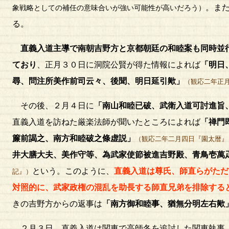
。ま
象戦略としての補任の意味合いが強い可能性が高いだろう）
る。
直義入道主導で南朝吉野方と京都朝廷の和睦案も同時並
ており
、正月３０日に洞院公賢が得た情報によれば
「明日
尋、問注所美作前司云々、後聞、明日延引歟」
（観応二年正
その後、２月４日に
「南山和睦已破、武衛入道可討進旨
直義入道を訪ねた厳楽法師が聞いたところによれば
「禅門
簾前謁之、南方和睦破之條虚説」
（観応二年二月四日『園太暦』
井大膳大夫、美作守等、為武家使節被進吉野殿、青鳥壱萬
という。このように、
直義入道は尊氏、師直らがただ
記』）
対照的に、武家政権の混乱を助長する師直兄弟を排除する
きの吉野方からの返事は
「南方御和睦事、猶無分明左右歟
２月３日、直義入道は関東で高師冬を追討した関東執事