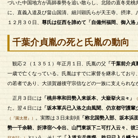
づいた中国地方が高師泰勢を追い散らし、北陸の直冬党桃
に、直義入道及び畠山国清、細川顕氏らが天王寺、摂津、
１２月３０日、
尊氏は征西を諦めて「自備州福岡、御入洛
千葉介貞胤の死と氏胤の動向
観応２（１３５１）年正月１日、氏胤の父
「千葉前介貞
一歳で亡くなっている。氏胤はすでに家督を継承しており
の若者であり、大須賀越後守宗信などの一族に支えられな
正月３日には
「桃井率和田勢入来坂本、大嶽挙火
」
云々
た。翌４日には
「坂本軍兵已入洛之由風聞、仍京都守護輩
。実際は３日未刻頃
「称北国勢入部、坂本浜
（『園太暦』）
勢一千余騎、折津宿ヘ令出、山門東坂下ニ可打入云々、彼
という。そして
「入道左兵衛督、昨日已入八幡之
日次記』）