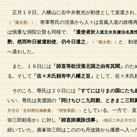
正月１９日、八幡山に右中弁教光が勅使として派遣され
、将軍尊氏の没落から人々は直義入道の政権
（『園太暦』）
は慎重な洞院公賢も同様で、
「遣使者於
入道主水良兼法名真
酌、然而昨日被遣勅使、仍今日遣之
」
と、勅
（『園太暦』）
へ遣わした。
また、１９日には
「師直等欲没落北国之由有其聞」
のた
る。そして
「佐々木氏頼有申八幡之旨」
として、佐々木氏
そのころ、尊氏は２０日には
「すてにはりまの国にたち
いい、尊氏は美濃国の
「阿けちひこ九郎殿、ときまこ三郎
としている。一方で、直
月廿日「足利尊氏御教書」『明智系図』）
弥三郎頼長か）に対し
「師直師康誅伐事」
（観応二年正月廿日
続いていた。廣峯弥三郎はこののち丹波路から播磨へ入っ