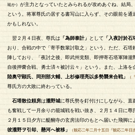
が主力となっていたとみられるが攻めあぐね、結局
祐か）
という。将軍尊氏の居する書写山に入らず、その眼前を通
かもしれない。
翌２月４日夜、尊氏は
「為師泰計」
として
「入夜討於石
おり、合戦の中で「寄手数輩討取之」という。ただ、石塔
陣しており、「夜討之後、即武州党類、即押寄石塔軍陣瀧
自後押嚢合戦、勇士済々被討云々」という。また、上洛を
陸奥守顕氏、同刑部大輔、上杉修理亮以多勢襲来合戦」
（
尊氏方の大敗に終わっている。
石塔散位頼房
は
瀧野城
に尊氏勢を釘付けにしながら、直
も奮戦して一月余りの籠城戦を戦い抜き、２月１４日に尊
２月１５日夕方に醍醐寺の玄房法印のもとへ届いた飛脚に
彼瀧野ヲ引却、懸河へ被移」
（観応二年二月十五日『観応二年日