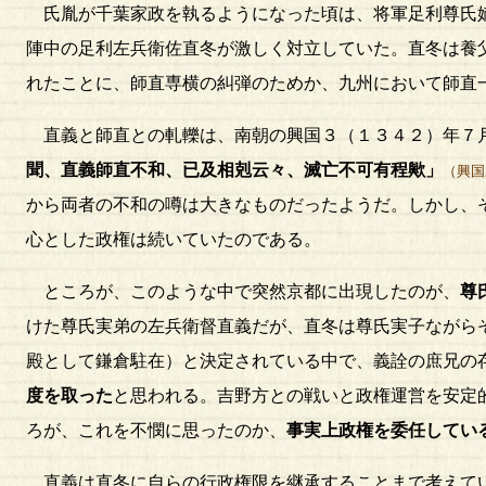
氏胤が千葉家政を執るようになった頃は、将軍足利尊氏嫡
陣中の足利左兵衛佐直冬が激しく対立していた。直冬は養
れたことに、師直専横の糾弾のためか、九州において師直
直義と師直との軋轢は、南朝の興国３（１３４２）年７
聞、直義師直不和、已及相剋云々、滅亡不可有程歟」
（興国
から両者の不和の噂は大きなものだったようだ。しかし、
心とした政権は続いていたのである。
ところが、このような中で突然京都に出現したのが、
尊
けた尊氏実弟の左兵衛督直義だが、直冬は尊氏実子ながら
殿として鎌倉駐在）と決定されている中で、義詮の庶兄の
度を取った
と思われる。吉野方との戦いと政権運営を安定
ろが、これを不憫に思ったのか、
事実上政権を委任してい
直義は直冬に自らの行政権限を継承することまで考えてい