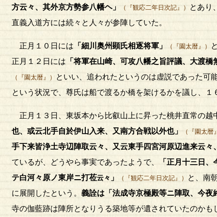
方云々、其外京方勢参八幡ヘ」
とあり
（『観応二年日次記』）
直義入道方には続々と人々が参陣していた。
正月１０日には
「細川奥州顕氏相逐将軍」
（『園太暦』）
正月１２日には
「将軍在山崎、可攻八幡之旨評議、大渡橋
といい、追われたというのは虚説であった可
（『園太暦』）
という状況で、尊氏は船で渡るか橋を架けるかを議し、１
正月１３日、東坂本から比叡山上に昇った桃井直常の越
也、或云北手自於伊山入来、又南方合戦以外也」
（『園太暦
手下来皆浄土寺辺陣取云々、又云東手四宮河原辺進来云々
ているが、どうやら事実であったようで、
「正月十三日、
テ白河々原ノ東岸ニ打莅
」
と、南
云々
（『観応二年日次記』）
に展開したという。
義詮は「法成寺京極殿等ニ陣取、今夜
寺の伽藍跡は陣所となりうる築地等が遺されていたのかも