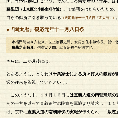
由、各伝仰勅定」
という。そんなころ
留守居の「千葉」は
路里辺
」
で狼藉をはたらいたため、
（上京区北小路室町付近）
自らの御所に引き取っている
（観応元年十一月八日『園太暦』）
●『園太暦』観応元年十一月八日条
永福門院自今夕被来、世上物騒之間、女房独住非無怖畏、就中
狼藉之企触耳
、仍難治之間、談女房被合宿彼方也
さらに、二か月後には、
とあるように、とりわけ
千葉家士による所々打入の狼藉が
辺の往来を監視していたという。
このような中、１１月１６日に
は直義入道の南朝帰順の
その一方を以って直義追討の院宣を軍旅より請求し、１１
は、京都に
直義入道の南朝降伏の実報
が伝えられ、
「叛逆