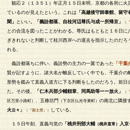
観応２（１３５１）年正月１５日未明、京都の各所に火災
ているのが見えたという。これは
「高越後守師泰館、留守
聞」
といい
、「義詮都落、自桂河辺尊氏与成一所帰京」
（
との合流を図ったことがわかる。尊氏はもともと１６日に
ぎきれないと判断して桂川西岸への退去を指示したのだろ
れる。
義詮都落ちに伴い、義詮勢の主力の一翼であった
「千葉
賢が記すように、諸大名が離反していく中でも、千葉介の
形勢を鑑みて直義入道方に下る判断をしたのだろう。前日
た。その後、
「仁木兵部少輔頼章、同馬助等ーー放火」
（
、五條坊門
の南北に隣接
区万里小路町）
（下京区仏光寺東町）
火
」
している。
云々
（『園太暦』）
１５日午刻、直義与党の
「桃井刑部大輔
入京
（桃井直常）