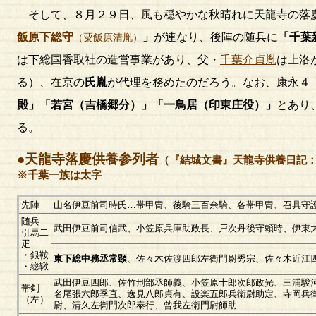
そして、８月２９日、風も穏やかな秋晴れに天龍寺の落
飯原下総守
」
が連なり、後陣の随兵に
「千葉
（粟飯原清胤）
は下総国香取社の造営事業があり、父・
千葉介貞胤
は上洛
る）、在京の
氏胤
が代理を務めたのだろう。なお、康永４
殿」「若宮（吉橋郷分）」「一鳥居（印東庄役）」
とあり
る。
●天龍寺落慶供養参列者
（『結城文書』天龍寺供養日記
※千葉一族は太字
先陣
山名伊豆前司時氏…帯甲冑、後騎三百余騎、各帯甲冑、召具守
随兵
武田伊豆前司信武、小笠原兵庫助政長、戸次丹後守頼時、伊東
引馬二
疋
・銀鞍
東下総中務丞常顕
、佐々木佐渡四郎左衛門尉秀宗、佐々木近江
・総鞦
武田伊豆四郎、佐竹刑部丞師義、小笠原十郎次郎政光、三浦駿
帯剣
名尾張六郎季直、逸見八郎貞有、設楽五郎兵衛尉助定、寺岡兵
（左）
尉、清久左衛門次郎泰行、曾我左衛門尉師助