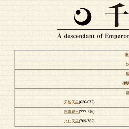
継
押
天智天皇
(626-672)
志貴親王
(???-716)
光仁天皇
(709-782)