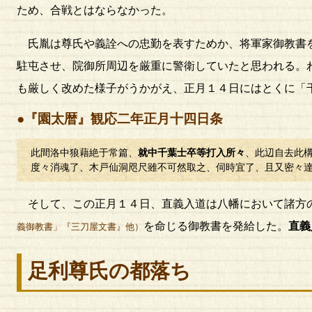
ため、合戦とはならなかった。
氏胤は尊氏や義詮への忠勤を表すためか、将軍家御教書を
駐屯させ、院御所周辺を厳重に警衛していたと思われる。
も厳しく改めた様子がうかがえ、正月１４日にはとくに「
●『園太暦』観応二年正月十四日条
此間洛中狼藉絶于常篇、
就中千葉士卒等打入所々
、此辺自去此
度々消魂了、木戸仙洞咫尺雖不可然取之、伺時宜了、且又密々
そして、この正月１４日、直義入道は八幡において諸方
を命じる御教書を発給した。
直義
義御教書」『三刀屋文書』他）
足利尊氏の都落ち