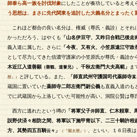
師泰ら高一族を討伐対象
にしたことが奏功していると考え
う思想は、まさに先代関東を追討した大義名分とまったく
これほど都合の良い名分は、権威（尊氏・義詮）とそれに
かっただろう。はやくも
「山名伊豆守、又昨日
合戦已後走
義入道に属した。さらに
「今夜、又有火、小笠原遠江守政
として尽力してきた信濃守護家の小笠原氏が尊氏・義詮か
木近江入道善願
、千秋左衛門大夫高範」
ま
（善観、道誉兄）
と評している。また、
「師直武州守護国司代薬師寺
某
暦』）
蔵国に置いていた
薬師寺二郎左衛門尉公義
も直義入道のも
でに武蔵国から上洛していた可能性が高い。洞院公賢は尊
西方に逃れたという噂の
「将軍父子
師直、仁木頼章、
并
説野伏済々相防之間、将軍以下施甲冑以下、二三十騎許程
方、其勢四五百騎
」
、といい、１６日夜は
云々
（『園太暦』）