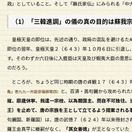
政」としていること、そして『藤氏家伝』にみられる「中
（1）「三韓進調」の儀の真の目的は蘇我
皇極天皇の即位は、先述の通り、政局の混乱を避けるため
即位の翌年、皇極天皇２（６４３）年１０月６日に引退し
す。そのわずか六日後に入鹿臣は天皇及び蝦夷大臣の意思
のだろう。
ところが、ちょうど同じ時期の唐の貞観１７（６４３）
と、百済・高句麗から攻められた
亀』巻九九一外臣部備御第四）
寇、靡歳休寧、我遣一宗枝、以為爾国主、而自不可独往、
王）を止めて、唐の宗族を王として立てるよう提案される
句麗国、新羅国）は、唐の武徳７（６２４）年以来冊封さ
羅王金真平に継嗣がなく、
「其女善徳」
が王となっていた