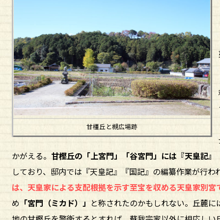
甘橿丘と槻広場跡
かがえる。
甘樫丘の「上宮門」「谷宮門」には『天皇記』
しており、邸内では『天皇記』『国記』の編纂作業が行わ
は、天皇家による支配根拠を示す至宝を収める天皇家別宮
め
「宮門（ミカド）」
と称されたのかもしれない。丘麓に
地の甘樫丘を警衛するとすれば、蘇我宗家以外に相応しい