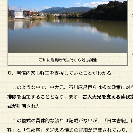
石川に飛鳥時代当時から残る剣池
り、阿倍内家も軽王を支援していたことがわかる。
このような中で、中大兄、石川麻呂臣らは根本政策に対
排除
を画策することとなり、まず、
古人大兄を支える蘇我
式が計画
された。
この儀式の具体的な流れは記載がないが、『日本書紀』に
客」と「任那客」を迎える儀式の詳細が記載されており、