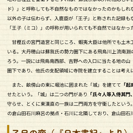
ド）」と呼称しても不自然なものではなかったのかもしれ
以外の子は伝わらず、入鹿臣が「王子」と称された記録も
「王子（ミコ）」の呼称が用いられても不自然ではなかっ
甘樫丘の宮門造営と同じころ、蝦夷大臣は他所でも土木
いる。大丹穂山は蘇我氏の勢力圏下にある飛鳥川上流南淵
ろう。一説には飛鳥南西部、吉野への入口に当たる地の山
圏下であり、他氏の支配領域に寺院を建立することは考え
また、畝傍山の東に堀池に囲まれた「城」を建てて
「起
せたという。「城」は二つの門があり
「氏々人等入侍其門
守らせ、とくに東漢直の一族は二門両方を守衛したという
の倉山田石川麻呂の拠点・石川に北隣しており、倉山田石
乙巳の変（『日本書紀』より）