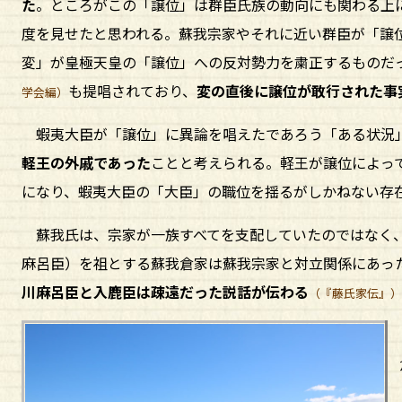
た
。ところがこの「譲位」は群臣氏族の動向にも関わる上
度を見せたと思われる。蘇我宗家やそれに近い群臣が「譲
変」が皇極天皇の「譲位」への反対勢力を粛正するものだ
も提唱されており、
変の直後に譲位が敢行された事
学会編）
蝦夷大臣が「譲位」に異論を唱えたであろう「ある状況
軽王の外戚であった
ことと考えられる。軽王が譲位によっ
になり、蝦夷大臣の「大臣」の職位を揺るがしかねない存
蘇我氏は、宗家が一族すべてを支配していたのではなく、
麻呂臣）を祖とする蘇我倉家は蘇我宗家と対立関係にあっ
川麻呂臣と入鹿臣は疎遠だった説話が伝わる
（『藤氏家伝』）