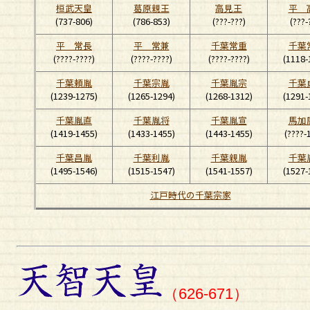
桓武天皇
葛原親王
高見王
平 
(737-806)
(786-853)
(???-???)
(???-
平 常長
平 常兼
千葉常重
千葉
(????-????)
(????-????)
(????-????)
(1118-
千葉頼胤
千葉宗胤
千葉胤宗
千葉
(1239-1275)
(1265-1294)
(1268-1312)
(1291-
千葉胤直
千葉胤将
千葉胤宣
馬加
(1419-1455)
(1433-1455)
(1443-1455)
(????-
千葉昌胤
千葉利胤
千葉親胤
千葉
(1495-1546)
(1515-1547)
(1541-1557)
(1527-
江戸時代の千葉宗家
（626-671）