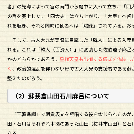
者」の先導によって宮の南門から庭中に入って立ち、「四
の旨を奏上した。「四大夫」は立ち上がり、「大臣」へ啓
れを聴き、それと同時に使者へは「賜録」されている。お
そして、古人大兄が実際に目撃した「韓人」による入鹿臣
れる。これは「韓人（百済人）」に変装した佐伯連子麻呂
かのどちらかであろう。
皇極天皇も出御する儀式を偽装し
く
、政治的混乱を伴わない形で古人大兄の支援者である蘇
整えたのだろう。
（2）蘇我倉山田石川麻呂について
「三韓進調」で朝貢表文を読唱する役を命じられたのが
田・石川はそれぞれ本拠のあった山田（桜井市山田）と石
ある。