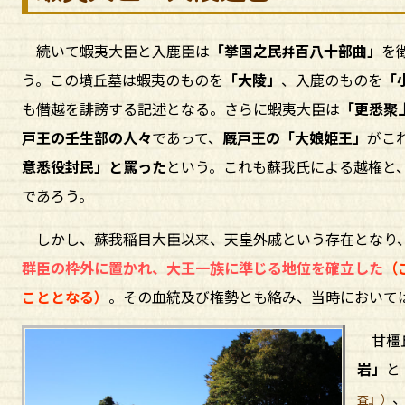
続いて蝦夷大臣と入鹿臣は
「挙国之民
百八十部曲」
を
幷
う。この墳丘墓は蝦夷のものを
「大陵」
、入鹿のものを
「
も僭越を誹謗する記述となる。さらに蝦夷大臣は
「更悉聚
戸王の壬生部の人々
であって、
厩戸王の「大娘姫王」
がこ
意悉役封民」と罵った
という。これも蘇我氏による越権と
であろう。
しかし、蘇我稲目大臣以来、天皇外戚という存在となり、
群臣の枠外に置かれ、大王一族に準じる地位を確立した
（
こととなる）
。その血統及び権勢とも絡み、当時において
甘橿丘
岩」
と
査』）