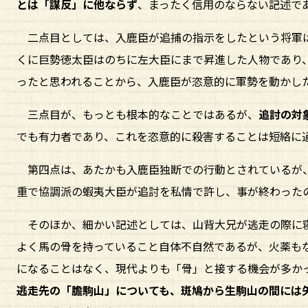
とは「謀反」に他ならず
、まったく信用のならない記述で
二点目としては、入鹿臣が追捕の指示をしたという将軍
くに巨勢徳太臣はのちに左大臣にまで昇進した人物であり
ったと思われることから、入鹿臣が恣意的に軍勢を動かし
三点目が、もっとも根本的なことではあるが、
追討の対
でも有力者であり、これを恣意的に殺害することは短絡に
第四点は、あたかも入鹿臣独断での行動とされているが
重で協調派の蝦夷大臣が追討を私情で許し、事が終わった
そのほか、細かい記述としては、山背大兄が逃走の際に寝
よく馬の骨を持っていること自体不自然であるが、火薬も
になることはなく、現代よりも「骨」と接する機会が多か
逃走先の「膽駒山」についても、斑鳩から生駒山の間には