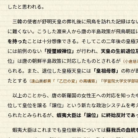
したと思われる。
三韓の使者が舒明天皇の葬礼後に飛鳥を訪れた記録はない
に難くない。こうした渡来人から唐の半島政策が飛鳥朝廷
を持った
ことは十分想像できる。そしてこの二年後の皇極
には前例のない
「授璽綬禅位」
が行われ、
天皇の生前退位
位」は唐の朝鮮半島政策に対応したものとされるが
（小倉慈
られる。また、退位した皇極天皇には
「皇祖母尊」
の称が
たとする
（遠山美都男「「乙巳の変」の再構築」『学習院大学文学部
以上のことから、唐の新羅国の女性王への対応を知った中
位して皇位を譲る「譲位」という新たな政治システムを考
られたとみられるが、
蝦夷大臣は「譲位」に終始反対であ
蝦夷大臣はこれまでも皇位継承については
蘇我氏の血統