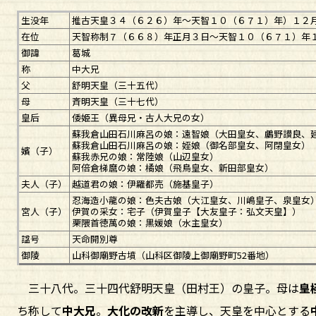
生没年
推古天皇３４（６２６）年～天智１０（６７１）年）１２
在位
天智称制７（６６８）年正月３日～天智１０（６７１）年
御諱
葛城
称
中大兄
父
舒明天皇（三十五代）
母
斉明天皇（三十七代）
皇后
倭姫王（異母兄・古人大兄の女）
蘇我倉山田石川麻呂の娘：遠智娘（大田皇女、鸕野讃良、
蘇我倉山田石川麻呂の娘：姪娘（御名部皇女、阿閉皇女）
嬪（子）
蘇我赤兄の娘：常陸娘（山辺皇女）
阿倍倉梯麿の娘：橘娘（飛鳥皇女、新田部皇女）
夫人（子）
越道君の娘：伊羅都売（施基皇子）
忍海造小龍の娘：色夫古娘（大江皇女、川嶋皇子、泉皇女
宮人（子）
伊賀の采女：宅子（伊賀皇子【大友皇子：弘文天皇】）
栗隈首徳萬の娘：黒媛娘（水主皇女）
諡号
天命開別尊
御陵
山科御廟野古墳（山科区御陵上御廟野町52番地）
三十八代。三十四代舒明天皇（田村王）の皇子。母は
皇
ち称して
中大兄
。
大化の改新
を主導し、天皇を中心とする