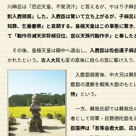
川麻呂は「恐近天皇、不覚流汗」と答えるが、やはり子麻
割入鹿頭肩」した。入鹿臣は驚いて立ち上がるが、子麻呂
知罪、乞垂審察」と哀願する。皇極天皇はこの事態に驚き
て「鞍作尽滅天宗将傾日位、豈以天孫代鞍作乎」と奏した
その後、皇極天皇は殿中へ退出し、
入鹿臣は佐伯連子麻
かれたという。
古人大兄
も変の直後に自らの宮に駆け入り
入鹿臣殺害後、中大兄は蘇
鹿臣の遺骸を蝦夷大臣のもと
侍」
という。
一方、蘇我氏邸では蘇我氏の
者として将軍・巨勢徳陀臣を
臣国押は「吾等由君大郎、応