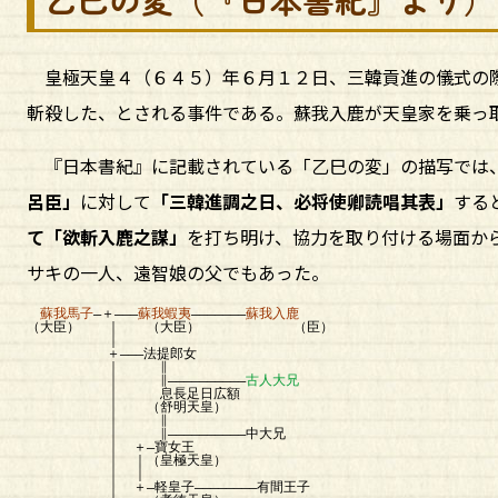
皇極天皇４（６４５）年６月１２日、三韓貢進の儀式の際
斬殺した、とされる事件である。蘇我入鹿が天皇家を乗っ
『日本書紀』に記載されている「乙巳の変」の描写では、
呂臣」
に対して
「三韓進調之日、必将使卿読唱其表」
する
て「欲斬入鹿之謀」
を打ち明け、協力を取り付ける場面か
サキの一人、遠智娘の父でもあった。
蘇我馬子
―＋―――
蘇我蝦夷
―――――――
蘇我入鹿
（大臣） ｜ （大臣） （臣）
｜
＋―――法提郎女
｜ ∥
｜ ∥――――――――――
古人大兄
｜ 息長足日広額
｜ （舒明天皇）
｜ ∥
｜ ∥――――――――――中大兄
｜ ＋―寶女王
｜ ｜（皇極天皇）
｜ ｜
｜ ＋―軽皇子――――――――有間王子