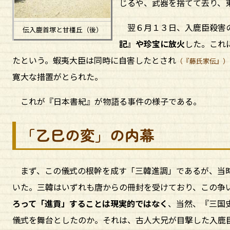
じるや、武器を捨てて去り、
翌６月１３日、入鹿臣殺害の
伝入鹿首塚と甘橿丘（後）
記』や珍宝に放火
した。これ
たという。蝦夷大臣は同時に自害したとされ
（『藤氏家伝』）
寛大な措置がとられた。
これが『日本書紀』が物語る事件の様子である。
「乙巳の変」の内幕
まず、この儀式の根幹を成す「三韓進調」であるが、当時
いた。三韓はいずれも唐からの冊封を受けており、この争
ろって「進貢」することは現実的ではなく
、当然、『三国
儀式を舞台としたのか。それは、古人大兄が目撃した入鹿