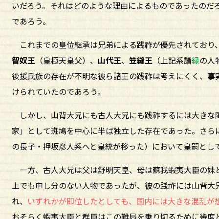
いだろう。それはどのような理由によるものであったのだ
であろう。
これまでの皇位継承は兄弟による践祚が優先されており
智奴王
（皇極天皇父）、
山代王
、
笠縫王
（上記系譜
緑
の人
後援氏族の存在が不明な彼ら諸王の践祚は考えにくく、事
けられていたのであろう。
しかし、山背大兄にも古人大兄にも践祚するには大きな障
家」として斑鳩を中心に半ば独立した存在であった。さら
の長子・押坂彦人系へと皇統が移った）において皇嗣とし
一方、古人大兄は父は舒明天皇、母は蘇我蝦夷大臣の妹
上でも申し分のない人物であったが、彼の践祚には山背大
れ、
いずれかが即位したとしても、国内には大きな混乱が
おそらく蝦夷大臣と群臣はこの難局を乗り切るために幾度