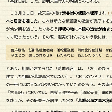
「奉誄日嗣」した。舒明天皇母方の親族とみられる。
１２月２１日、故天皇の棺は
滑谷崗の仮陵へ埋葬
され
（
へと居宮を遷した
。これは新たな板蓋宮の造営が完了する
が幼少期を過ごしたであろう
押坂の地に本陵の造営が始ま
てて祀ったという。その際、蝦夷が詠んだという歌には、
野麻騰能 飫斯能毗稜栖鳴 倭柁羅務騰 阿庸比陀豆矩梨 挙
やまとの おしのひろせを わたらむと あよひたつくり こ
とあり、祖廟が建てられた「葛城高宮」は、「おしのひろ
建立した祖廟が葛城高宮ではない）。「おしのひろせ」と
の一帯には広大な沼沢地が広がっていたのだろう。その南
『古事記』においては、白髮大倭根子命（清寧天皇）崩御
を践ぐが、その飯豊王が居住した宮を
「葛城忍海之高木角