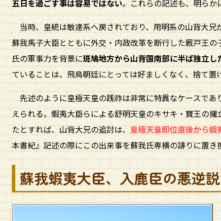
五日を過ごす事は容易ではない
。これらの記述も、明らか
当時、皇統は敏達系へ戻されており、用明系の山背大兄が
蘇我馬子大臣とともに外交・内政改革を断行した厩戸王の
氏の軍事力を背景に
斑鳩地方から山背国南部に半ば独立し
ていることは、飛鳥朝廷にとっては好ましくなく、捨て置
先述のように皇極天皇の践祚は非常に特異なケースであり
えられる。蝦夷大臣らによる舒明天皇のキサキ・寶王の擁
たとすれば、山背大兄の追討は、
皇極天皇即位直後から蝦
本書紀』記述の際にこの出来事を蘇我氏専横の誹りに置き
蘇我蝦夷大臣、入鹿臣の悪逆説