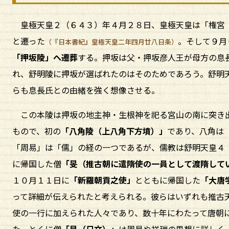
皇極天皇２（６４３）年４月２８日、皇極天皇は「権宮
と遷った
。そして９月
（『日本書紀』皇極天皇二年四月廿八日条）
「押坂陵」へ遷葬
する。押坂は父・押坂彦人王が母方の息
れ、舒明陵に押坂が選ばれたのはそのためであろう。舒明
らも息長氏との由緒を強く想像させる。
この本陵は押坂の地主神・生根神を祀る宮山の南に突き
もので、初の
「八角陵（上八角下方墳）」
であり、八角は
「周易」は「儒」の経の一つであるが、儒教は舒明天皇４
に帰国した僧
「旻（推古朝に遣隋使の一員として渡隋して
１０月１１日に
「新羅朝貢之使」
とともに帰国した
「大唐
って詳細が伝えられたと考えられる。彼らはいずれも推古
使の一行に加えられた人々であり、数十年にわたって唐朝
た。とくに僧
「旻（日文）」
は周易や祥瑞の思想に詳しく