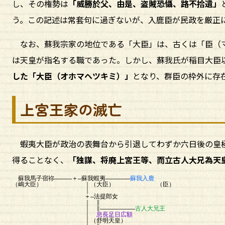
し、その権勢は
「威勝於父、由是、盗賊恐懾、路不拾遺」
う。この記述は常套句に過ぎないが、入鹿臣が民政を厳正
なお、蘇我宗家の地位である「大臣」は、古くは「臣（マ
は天皇が指名する職であった。しかし、蘇我氏が稲目大臣
した「大臣（オホマヘツキミ）」
となり、群臣の枠外に存
上宮王家の滅亡
蝦夷大臣が政治の表舞台から引退してわずか六日後の皇極
得ることなく、
「独謀、将廃上宮王等、而立古人大兄為天
蘇我馬子宿祢―――――＋―蘇我蝦夷―――――――
蘇我入鹿
（嶋大臣） ｜（大臣） （臣）
｜
＋―法提郎女
｜ ∥
｜ ∥――――――――――
古人大兄王
｜
息長足日広額
｜（舒明天皇）