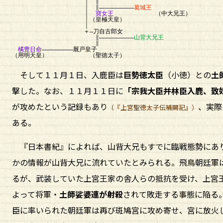
｜ ∥
｜ ∥――――――――――
葛城王
｜
寶女王
（中大兄王）
｜（皇極天皇）
｜
＋―刀自古郎女
∥――――――――――
山背大兄王
∥
橘豊日命
―――――――――厩戸皇子
（用明天皇） （聖徳太子）
そして１１月１日、入鹿臣は
巨勢徳太臣
（小徳）との
土
撃した。なお、１１月１１日に
「宗我大臣并林臣入鹿、致
が攻めたという記録もあり
、実際
（『上宮聖徳太子伝補闕記』）
ある。
『日本書紀』によれば、山背大兄もすでに臨戦態勢にあ
かの情報が山背大兄に流れていたとみられる。飛鳥朝廷軍
るが、武装していた上宮王家の舎人らの抵抗を受け、上宮
よって将軍・
土師娑婆連が射殺
されて敗走する事態に陥る
臣に率いられた朝廷軍は再び斑鳩宮に攻め寄せ、宮に放火