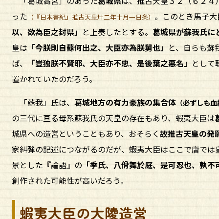
「葛城高宮」のあった
葛城県
は、推古天皇３２（６２４
った
。このとき馬子大
（『日本書紀』推古天皇卅二年十月一日条）
以、欲為臣之封県」
と上奏したとする。
葛城県が蘇我氏に
皇は
「今朕則自蘇何出之、大臣亦為朕舅也」
と、自らも蘇
ば、
「豈独朕不賢耶、大臣亦不忠、是後葉之悪名」
として
置かれていたのだろう。
「蘇我」氏は、
葛城地方の有力豪族の集合体
（必ずしも血
の三代に亘る母系蘇我氏の天皇の存在もあり、蝦夷大臣は
城県への造営ということもあり、おそらく
故推古天皇の発
家糾弾の記述につながるのだが、蝦夷大臣はここで唐では
景とした『論語』の
「季氏、八佾舞於庭、是可忍也、孰不
創作された可能性が高いだろう。
蝦夷大臣の大陵造営