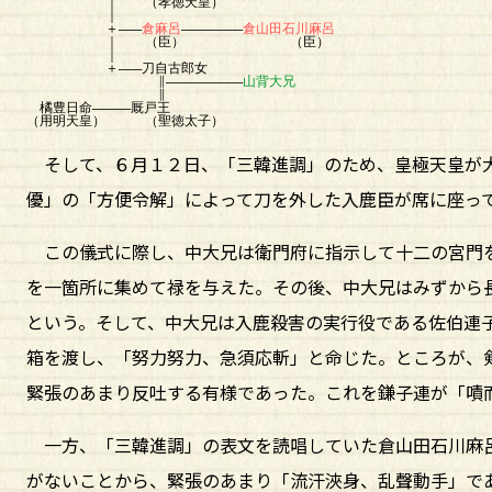
｜ （孝徳天皇）
｜
＋―――
倉麻呂
――――――――
倉山田石川麻呂
｜ （臣） （臣）
｜
＋―――刀自古郎女
∥――――――――――
山背大兄
∥
橘豊日命―――――厩戸王
（用明天皇） （聖徳太子）
そして、６月１２日、「三韓進調」のため、皇極天皇が大
優」の「方便令解」によって刀を外した入鹿臣が席に座っ
この儀式に際し、中大兄は衛門府に指示して十二の宮門を
を一箇所に集めて禄を与えた。その後、中大兄はみずから
という。そして、中大兄は入鹿殺害の実行役である佐伯連
箱を渡し、「努力努力、急須応斬」と命じた。ところが、
緊張のあまり反吐する有様であった。これを鎌子連が「嘖
一方、「三韓進調」の表文を読唱していた倉山田石川麻呂
がないことから、緊張のあまり「流汗浹身、乱聲動手」で