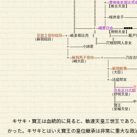
∥ ∥ ＋―
豊御
∥ ∥ ｜【推古天
∥ ∥ ｜
∥ ∥ ｜
∥ ∥ ＋―桜井皇子―――――――――――――――
∥ ∥ 
∥ ∥ 
∥――――――――＋―
橘豊日命
―――――■■■■―
∥ ∥ 【用明天皇】
宗賀之宿祢稲目
―＋―岐多斯比売 ∥ ∥――――――――厩戸
（蘇我稲目） ｜ ∥ ∥ （聖
｜ ∥――――穴穂部間人皇女 
＋――――――小姉君 ∥――――
｜ 
｜ 
＋―
蘇我馬子宿祢
―――＋――――――――――刀自
（嶋大臣） ｜
｜
＋―
蘇我蝦夷
――――
｜（大臣） （
｜
＋―法提郎女
∥
∥――――――――
古
息長足日広額
（舒明天皇）
∥
∥――――――――中大
寶王 （葛城
（皇極天皇）
キサキ・寶王は血統的に見ると、敏達天皇三世王であり、
かった。キサキとはいえ寶王の皇位継承は非常に重大な政