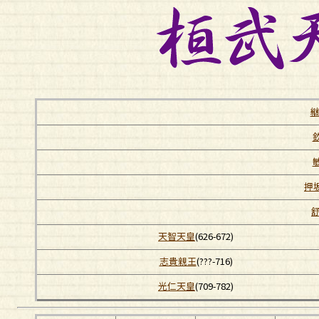
押
天智天皇
(626-672)
志貴親王
(???-716)
光仁天皇
(709-782)