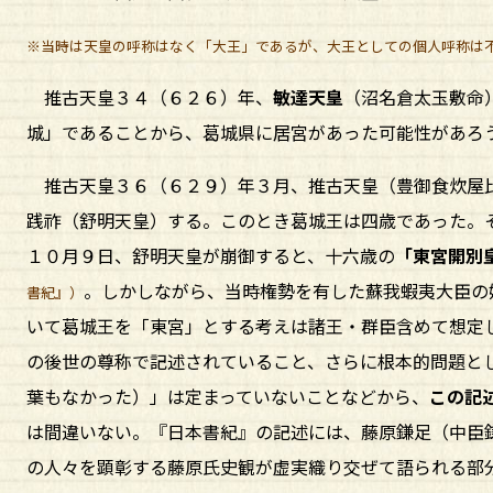
※当時は天皇の呼称はなく「大王」であるが、大王としての個人呼称は
推古天皇３４（６２６）年、
敏達天皇
（沼名倉太玉敷命
城」であることから、葛城県に居宮があった可能性があろ
推古天皇３６（６２９）年３月、推古天皇（豊御食炊屋
践祚（舒明天皇）する。このとき葛城王は四歳であった。
１０月９日、舒明天皇が崩御すると、十六歳の
「東宮開別
。しかしながら、当時権勢を有した蘇我蝦夷大臣の
書紀』）
いて葛城王を「東宮」とする考えは諸王・群臣含めて想定
の後世の尊称で記述されていること、さらに根本的問題と
葉もなかった）」は定まっていないことなどから、
この記
は間違いない。『日本書紀』の記述には、藤原鎌足（中臣
の人々を顕彰する藤原氏史観が虚実織り交ぜて語られる部