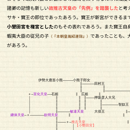
諸卿の記憶も新しい
故推古天皇の「先例」を踏襲した
と考
サキ・寶王の即位であったあろう。寶王が新宮ができるま
小墾田宮を権宮とした
のもその表れであろう。また寶王自
蝦夷大臣の従兄の子
であったことも、
（『本朝皇胤紹運録』）
があろう。
（大臣） ｜（大臣
＋
｜ 
｜ ∥―――
｜ 厩
伊勢大鹿首小熊―――――小熊子郎
∥――――――田村王 
∥ ∥ ∥―――
∥ ∥――――――――――――――
＋―
宣化天皇
――石姫 ∥ 広姫
｜ ∥ ∥ ∥――――押坂彦人大兄 ∥
｜ ∥ ∥ ∥ ∥
｜ ∥ ∥ ∥ ∥――――――――智奴
｜ ∥ ∥ ∥ ∥ 
｜ ∥――――――
敏達天皇
大俣王 ∥―――
継体天皇
―＋―――――――
欽明天皇
∥ ∥ 
∥ ∥ ∥
∥――――＋―
推古天皇
∥ ｜
【小墾田宮】
∥ （
∥ ｜ 