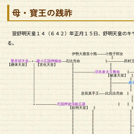
母・寶王の践祚
翌舒明天皇１４（６４２）年正月１５日、舒明天皇のキ
る。
伊勢大鹿首小熊――――小熊子郎女
∥
娶意祁天皇
―＋―
建小広国押楯命
――石比売命 ∥―――――――
【継体天皇】 ｜【宣化天皇】 ∥ ∥ （名糠代
｜ ∥ ∥ ∥
｜ ∥――――――――――
沼名倉太玉敷命
∥――
｜ ∥ 【敏達天皇】 ∥ 
｜ ∥ ∥ ∥ 
｜ ∥ ∥――――――――
｜ ∥ ∥ ∥ （押坂
｜ ∥ ∥ ∥ 
｜ ∥ 息長真手王―――比呂比売命 ∥ ∥ ∥―
｜ ∥ ∥ ∥ ∥ ｜
｜ ∥ ∥ ∥ ∥
＋――――――――――
天国押波流岐広庭
∥ ∥
【欽明天皇】 ∥ ∥ ∥
∥ ∥ ∥ ∥
∥ ∥ ∥ ∥――――――
∥ ∥ ∥ ∥ 
∥ ∥ ∥ ∥ 
∥ ∥ ∥――桜井玄
∥ ∥ ∥
∥ ∥ ∥