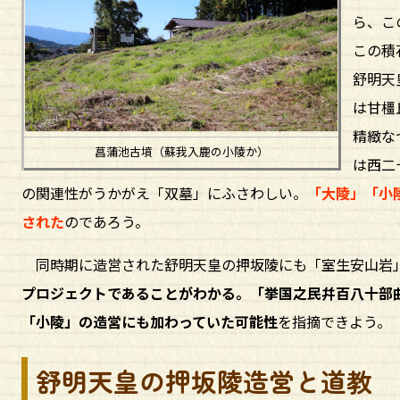
ら、こ
この積
舒明天
は甘橿
精緻な
菖蒲池古墳（蘇我入鹿の小陵か）
は西二
の関連性がうかがえ「双墓」にふさわしい。
「大陵」「小
された
のであろう。
同時期に造営された舒明天皇の押坂陵にも「室生安山岩
プロジェクトであることがわかる。「挙国之民幷百八十部
「小陵」の造営にも加わっていた可能性
を指摘できよう。
舒明天皇の押坂陵造営と道教