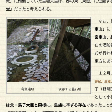
教）に傾倒していた皇極天皇は、都の東（東嶽）に位置す
堂」
だったと考えられる。
なお、後
東山」
に
宮東山、
在の酒船
式が行わ
東方にあ
１２月１
書紀』皇極
子（舒明
亀型遺跡
現存する塁石趾
として小
は父・馬子大臣と同様に、皇族に準ずる存在
であったこと