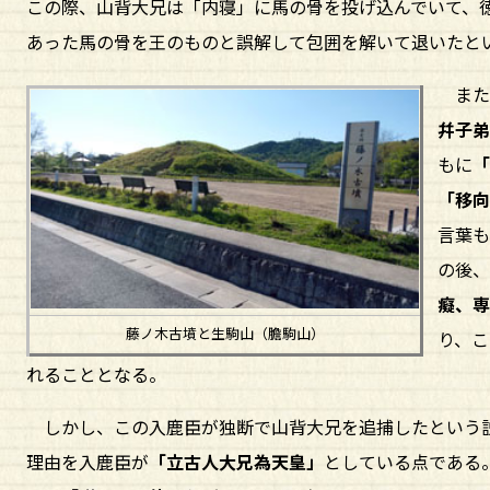
この際、山背大兄は「内寝」に馬の骨を投げ込んでいて、
あった馬の骨を王のものと誤解して包囲を解いて退いたと
また
幷子
もに
「移
言葉
の後
癡、
藤ノ木古墳と生駒山（膽駒山）
り、
れることとなる。
しかし、この入鹿臣が独断で山背大兄を追捕したという説
理由を入鹿臣が
「立古人大兄為天皇」
としている点である