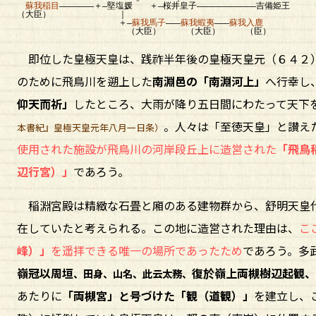
蘇我稲目
―――――――＋―堅塩媛 ＋―桜井皇子――――――――――――吉備姫王
（大臣） ｜
＋―
蘇我馬子
―――
蘇我蝦夷
―――
蘇我入鹿
（大臣） （大臣） （臣）
即位した皇極天皇は、践祚半年後の皇極天皇元（６４２
のために飛鳥川を遡上した
南淵邑の「南淵河上」
へ行幸し
仰天而祈」
したところ、大雨が降り五日間にわたって天下
。人々は「至徳天皇」と讃え
本書紀』皇極天皇元年八月一日条）
使用された施設が飛鳥川の河岸段丘上に造営された
「飛鳥
辺行宮）」
であろう。
稲淵宮殿は精緻な石畳と廂のある建物群から、舒明天皇
在していたと考えられる。この地に造営された理由は、
こ
峰）」
を遥拝できる唯一の場所であったため
であろう。多
嶺冠以周垣
復於嶺上両槻樹辺起観、
、田身、山名、此云太務、
あたりに
「両槻宮」と号づけた「観（道観）」
を建立し、