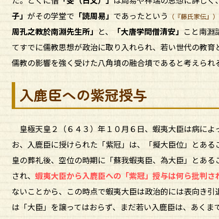
子」
がその学堂で
「読周易」
であったという
（『藤氏家伝』）
周孔之教於南淵先生所」
と、
「大唐学問僧清安」
こと南淵
てすでに儒教思想が政治に取り入れられ、若い世代の教育
儒教の影響を強く受けた八角墳の融合墳であると考えられ
入鹿臣への紫冠授与
皇極天皇２（６４３）年１０月６日、蝦夷大臣は病によ
お、入鹿臣に授けられた「紫冠」は、「擬大臣位」とある
皇の葬礼後、空位の時期に「蘇我蝦夷臣、為大臣」とある
され、
蝦夷大臣から入鹿臣への「紫冠」授与は何ら批判さ
ないことから、この時点で蝦夷大臣は政治的には表向き引
は「大臣」を譲ってはおらず、まだ若い入鹿臣は、あくま