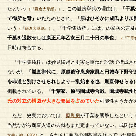
たという
。この胤房挙兵の理由は、
「千葉
（『鎌倉大草紙』）
て御所を背」いた
ためとされ、
「原はひそかに成氏より加
いう
。『千学集抜粋』にはこの挙兵の言及
（『鎌倉大草紙』）
千葉を退散せしは康正元年乙亥三月二十日の事也」
（『千学
日時は符合する。
『千学集抜粋』は妙見縁起と史実を重ねた説話で構成さ
ないが、
「胤直御代に、原越後守胤房家風と円城寺下野守
を非道と別けさせられしより一乱始まる也、胤直仰せらる
掲載されている。
「千葉家、原与園城寺合戦、園城寺武州
氏の対立の構図が大きな要因を占めていた
可能性もうかが
ただ、史実においては、
原胤房
が千葉を襲撃したという
当然ながら胤直入道の去就もまだ定まっていない。成氏は
と、さかんに参向の御教書を送っていた時
文書』神：6204）