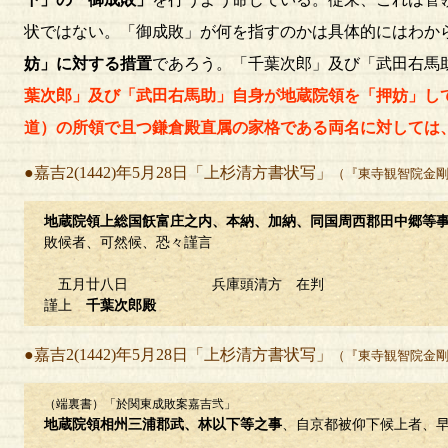
状ではない。「御成敗」が何を指すのかは具体的にはわか
妨」に対する措置
であろう。「千葉次郎」及び「武田右馬
葉次郎」及び「武田右馬助」自身が地蔵院領を「押妨」し
道）の所領で且つ鎌倉殿直属の家格である両名に対しては
●嘉吉2(1442)年5月28日「上杉清方書状写」
（『東寺観智院金
地蔵院領上総国飫富庄之内、本納、加納、同国周西郡田中郷等
敗候者、可然候、恐々謹言
五月廿八日 兵庫頭清方 在判
謹上
千葉次郎殿
●嘉吉2(1442)年5月28日「上杉清方書状写」
（『東寺観智院金
（端裏書）「於関東成敗案嘉吉弐」
地蔵院領相州三浦郡武、林以下等之事
、自京都被仰下候上者、