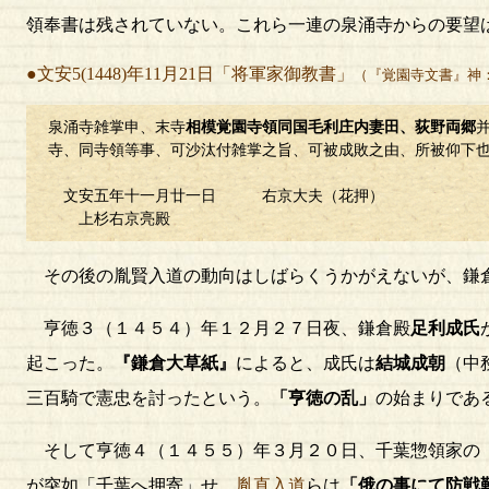
領奉書は残されていない。これら一連の泉涌寺からの要望
●文安5(1448)年11月21日「将軍家御教書」
（『覚園寺文書』神：
泉涌寺雑掌申、末寺
相模覚園寺領同国毛利庄内妻田、荻野両郷
寺、同寺領等事、可沙汰付雑掌之旨、可被成敗之由、所被仰下
文安五年十一月廿一日 右京大夫（花押）
上杉右京亮殿
その後の胤賢入道の動向はしばらくうかがえないが、鎌
亨徳３（１４５４）年１２月２７日夜、鎌倉殿
足利成氏
起こった。
『鎌倉大草紙』
によると、成氏は
結城成朝
（中
三百騎で憲忠を討ったという。
「亨徳の乱」
の始まりであ
そして亨徳４（１４５５）年３月２０日、千葉惣領家の
が突如「千葉へ押寄」せ、
胤直入道
らは
「俄の事にて防戦