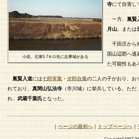
寺
にて自害し
一方、
胤賢
月山
。または
千田庄から南
国山辺郡へ逃
小堤。北東5.7キロ先に志摩城がある
た可能性もあ
胤賢入道
には
七郎実胤
・
次郎自胤
の二人の子がおり、お
れており、
真間山弘法寺
（市川城）に挙兵している。ただ
れ、
武蔵千葉氏
となった。
｜
ページの最初へ
｜
トップページへ
｜