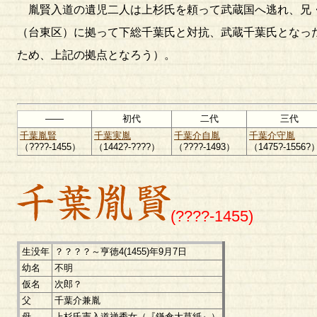
胤賢入道の遺児二人は上杉氏を頼って武蔵国へ逃れ、兄
（台東区）に拠って下総千葉氏と対抗、武蔵千葉氏となっ
ため、上記の拠点となろう）。
――
初代
二代
三代
千葉胤賢
千葉実胤
千葉介自胤
千葉介守胤
（????-1455）
（1442?-????）
（????-1493）
（1475?-1556?
(????-1455)
生没年
？？？？～亨徳4(1455)年9月7日
幼名
不明
仮名
次郎？
父
千葉介兼胤
母
上杉氏憲入道禅秀女（『鎌倉大草紙』）