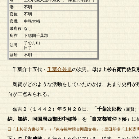
妻
不明
官位
不明
官職
中務大輔
幕府役
なし
所在
下総国千葉郡
了心月山
法号
日了
墓所
不明
千葉介十五代・
千葉介兼胤
の次男。母は
上杉右衛門佐氏
胤賢がどのような活動をしていたのかは、あまり史料が残
向が三点みられる。
嘉吉２（１４４２）年５月２８日、
「千葉次郎殿
（胤賢）
納、加納、同国周西郡田中郷等」を「自京都被仰下候」
に
日「上杉清方書状写」（『東寺観智院金剛蔵文書』：黒田基樹「上杉憲
下」の「御成敗」
を行うよう命じている。従来、これは管