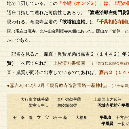
地で自刃している。この
「小堤（オンヅミ）」は、上記の
辺庄目指して遁れた可能性もあろう。
「渡邊治郎左衞門尉
思われる。竜腹寺宝塔の
「彼塔勧進帳」
は
「千葉相応寺開
院
（現在は廃寺。北斗山金剛授寺東側にあった。開山が「覚尊」と
である。
か）
記名を見ると、胤直・胤賢兄弟は嘉吉２（１４４２）年
賢）」
へ宛てられた「
上杉清方書状写
」
（『東寺観智院金剛蔵
直・胤賢が同時に出家しているのであれば、
嘉吉２（１４
●嘉吉2(1442)年2月「観音教寺造営宝塔一基棟札」
（『千葉県
大行事文殊菩薩 奉行弥勒菩薩 上総国山之辺荘
聖主天中天 迦陵頻伽聲
円城寺肥前守平
卍 奉 造 立 宝 塔 一 基 大檀那
平胤直
十方合
平胤賢
一切助