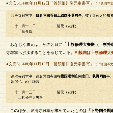
●文安5(1448)年11月12日「管領細川勝元奉書写」
（『覚園寺文
泉涌寺雑掌申、
鎌倉覚園寺領上総国小蓋村事
、被全寺家之領知
十一月十二日 勝元（花押）
千葉介殿
おなじく勝元は、その翌日に
「上杉修理大夫殿（上杉持
寺雑掌へ沙汰することを命じている。
相模国は上杉修理大
●文安5(1448)年11月13日「管領細川勝元奉書写」
（『覚園寺文
泉涌寺雑掌申、鎌倉覚園寺領
相模国毛利庄内妻田、荻野両郷
事
出候也、恐々謹言
十一月十三日 勝元（花押）
上杉修理大夫殿
このほか、泉涌寺雑掌が求めていたものは
「下野国金剛