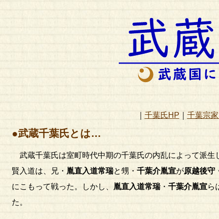
｜
千葉氏HP
｜
千葉宗家
●武蔵千葉氏とは…
武蔵千葉氏は室町時代中期の千葉氏の内乱によって派生
賢入道は、兄・
胤直入道常瑞
と甥・
千葉介胤宣
が
原越後守
にこもって戦った。しかし、
胤直入道常瑞
・
千葉介胤宣
ら
た。