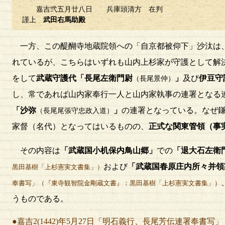
嘉吉弐五月廿八日 兵庫頭清方 在判
謹上
武田右馬助殿
一方、この醍醐寺地蔵院領への「自京都被仰下」沙汰は、
れているが、こちらはいずれも山内上杉家が守護として解
をして
武蔵守護代「長尾左衛門尉
」
及び
伊豆守
（長尾景仲）
し、常であれば山内家奉行一人と山内家執事の連署となる
「沙弥
」
の連署となっている。なぜ
（長尾尾張守忠政入道）
家督（名代）となってはいるものの、
正式な関東管領（事
その内容は
「武蔵国小机保内鳥山郷」
での
「退大石左衛
および
「武蔵国春原庄内所々并領
黒田基樹「上杉憲実文書集」）
奉書写」（『東寺観智院金剛蔵文書』：黒田基樹「上杉憲実文書集」）
うものである。
●嘉吉2(1442)年5月27日「明石義行、長尾芳伝連署奉書写」