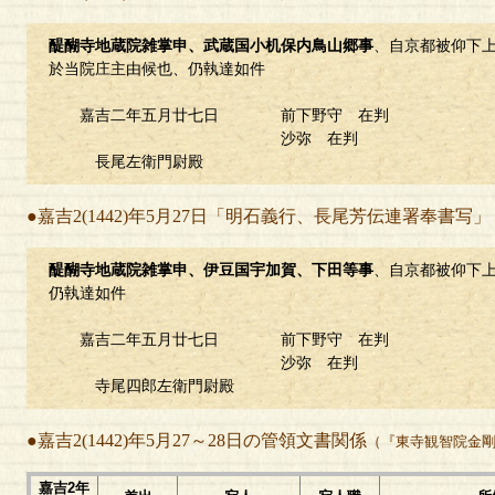
醍醐寺地蔵院雑掌申、武蔵国小机保内鳥山郷事
、自京都被仰下
於当院庄主由候也、仍執達如件
嘉吉二年五月廿七日 前下野守 在判
沙弥 在判
長尾左衛門尉殿
●嘉吉2(1442)年5月27日「明石義行、長尾芳伝連署奉書写」
醍醐寺地蔵院雑掌申、伊豆国宇加賀、下田等事
、自京都被仰下
仍執達如件
嘉吉二年五月廿七日 前下野守 在判
沙弥 在判
寺尾四郎左衛門尉殿
●嘉吉2(1442)年5月27～28日の管領文書関係
（『東寺観智院金
嘉吉2年