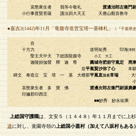
哀愍衆生者 我等今敬礼
渡邊治郎左衞門
小行事普賢菩薩 護法四大天王 天應山觀音教寺
●嘉吉2(1442)年11月「竜腹寺造営宝塔一基棟札」
（『千葉県
合
十方力 道明祐秀 印海
浄阿
聖主天中天 下総国龍腹寺
小工 大工
迦陵頻伽聲 釋 迦 尊
圓城寺肥前守胤定 周
並
平胤賢沙弥了心
本
碑文 奉造立 宝 塔 一 基 大檀那
平胤直
常瑞
大
法名
小聖清阿弥
哀愍衆生者 多 寶 佛
渡邊次郎左衞門尉源廣
印旛郡印西庄
■■妙秀 妙永祐乘
上総国守護職
は、文安５（１４４８）年１１月までに上杉
道
に対し、覚園寺領の
上総国小蓋村（加えて八坂村もある