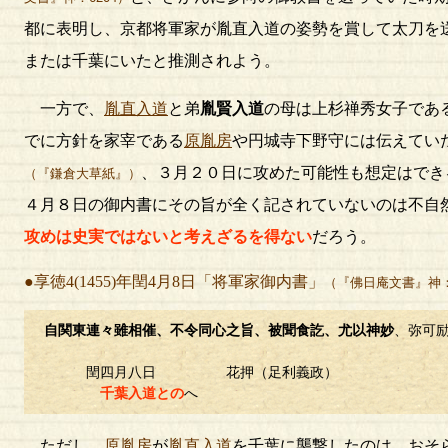
都に表明し、京都将軍家が胤直入道の姿勢を賞して太刀を
または千葉にいたと推測されよう。
一方で、
胤直入道
と弟
胤賢入道
の母は上杉禅秀女子であ
でに方針を家宰である
原胤房
や円城寺下野守には伝えてい
、３月２０日に攻めた可能性も想定はでき
（『鎌倉大草紙』）
４月８日の御内書にその旨が全く記されていないのは不自
攻めは史実ではないと考えざるを得ない
だろう。
●享徳4(1455)年閏4月8日「将軍家御内書」
（『佛日庵文書』神：
自関東連々雖相催、不令同心之旨、被聞食訖、尤以神妙
、弥可
閏四月八日 花押（足利義政）
千葉入道との
へ
ただし、
原胤房
が
胤直入道
を千葉に襲撃したのは、おそ