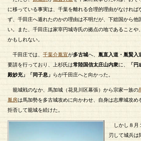
に移っている事実は、千葉を離れる合理的理由がなければ
ず、千田庄へ遁れたのかの理由は不明だが、下総国から他
い。また、千田庄は家宰円城寺氏の拠点の地であることや
かもしれない。
千田庄では、
千葉介胤宣
が
多古城
へ、
胤直入道・胤賢入
要請を行っており、上杉氏は
常陸国信太庄山内衆
に、
「円
殿妙充」「同子息」
らが千田庄へと向かった。
籠城戦のなか、馬加城（花見川区幕張）から宗家一族の
胤房
は馬加勢を多古城攻めに向かわせ、自身は志摩城攻め
拒否して籠城を続けた。
しかし８月１
刃して城兵は