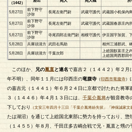
差出
宛人
宛人職
所
（1442）
前下野守
5月27日
長尾左衛門尉
武蔵守護代
武蔵国小机保内
沙弥
前下野守
5月27日
長尾左衛門尉
武蔵守護代
武蔵国春原庄内
沙弥
前下野守
5月27日
寺尾四郎左衛門尉
相模守護代
伊豆国宇加賀、
沙弥
5月28日
兵庫頭清方
武田右馬助
相州三浦郡武、
上総国飫富庄之
5月28日
兵庫頭清方
千葉次郎
上総国周西郡田
このほか、
兄の
胤直
と連名
で嘉吉２（１４４２）年２月
年不明）、同年１１月には印西庄の
竜腹寺
（
印西市竜腹寺
）
の嘉吉元（１４４１）年６月２４日に京都で討たれた将軍
３（１４４６）年４月１３日には、
千葉介胤将
が観音教寺
下しており
（文安三年四月十三日「千葉介胤将紛失状」『神保誠家文
たは湖沼）を通じて上総国北東部に勢力を持っており、惣
（１４５５）年８月、千田庄多古嶋合戦で兄・胤直と甥の