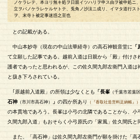
ノケラレテ、本ヨリ無キ処ヲ日親イツハリヲ申ス由ヲ被申処ニ
立ヲバノケラレケルヤトテ、兎角ノ沙汰ニ成リ、イマタ道行ス
ヲ、末寺ト被定事迷惑之至也
との記載がある。
中山本妙寺（現在の中山法華経寺）の高石神観音堂に
「
て立願した記事である。越前入道は日親から「殿」付けさ
護者であったと思われるが、この佐久間九郎左衛門入道は
と扱き下ろされている。
｢原越前入道殿」の所領は少なくとも
「長峯
（千葉市若葉
石神
」
の四か所あり
（市川市高石神）
（『香取社造営料足納帳』
の本貫地であろう。長峯は小弓の北隣であることから、小
久間九郎入道」もおそらく小弓原氏の「家風」佐久間氏と
また、「高石神」は佐久間九郎左衛門が願を掛けた「高石