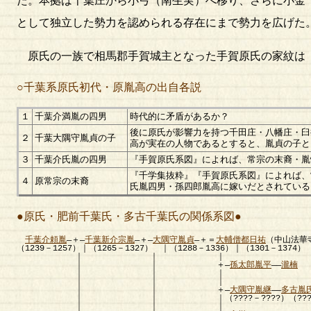
た。本拠は千葉庄から小弓（南生実）へ移り、さらに小金
として独立した勢力を認められる存在にまで勢力を広げた
原氏の一族で相馬郡手賀城主となった手賀原氏の家紋は
○千葉系原氏初代・原胤高の出自各説
１
千葉介満胤の四男
時代的に矛盾があるか？
後に原氏が影響力を持つ千田庄・八幡庄・臼
２
千葉大隅守胤貞の子
高が実在の人物であるとすると、胤貞の子と
３
千葉介氏胤の四男
『手賀原氏系図』によれば、常宗の末裔・胤
『千学集抜粋』『手賀原氏系図』によれば、
４
原常宗の末裔
氏胤四男・孫四郎胤高に嫁いだとされている
●原氏・肥前千葉氏・多古千葉氏の関係系図●
千葉介頼胤
―＋―
千葉新介宗胤
―＋―
大隅守胤貞
―＋＝
大輔僧都日祐
（中山法華
（1239－1257）｜（1265－1327） ｜（1288－1336）｜（1301－1374）
｜ ｜ ｜
｜ ｜ ＋―
孫太郎胤平
――
瀧楠
｜ ｜ ｜ ｜（????－
｜ ｜ ｜ 
｜ ｜ ＋―
大隅守胤継
――
多古胤
｜ ｜ ｜（????－????）（????－????） 
｜ ｜ ｜ 