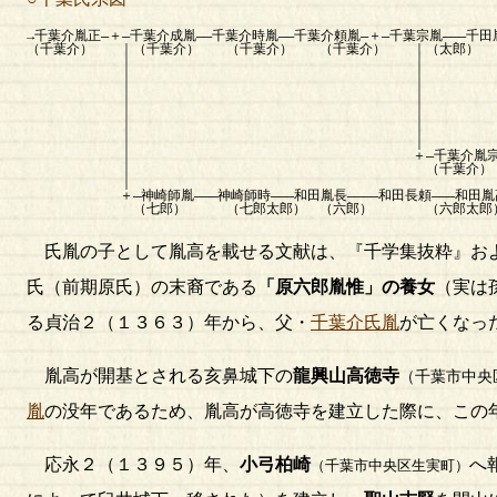
→千葉介胤正―＋―千葉介成胤――千葉介時胤――千葉介頼胤―＋―千葉宗胤―――千田
（千葉介） ｜（千葉介） （千葉介） （千葉介） ｜（太郎）
｜ ｜
｜ ｜ ＋―千田胤平
｜ ｜ ｜（孫
｜ ｜
｜ ｜ ＋―千田胤継
｜ ｜ （大隅守）
｜ ｜
｜ ＋―千葉介胤宗――千葉介貞胤―――千
｜ （千葉介） （千葉介） （
｜
＋―神崎師胤―――神崎師時―――和田胤長――――和田長
（七郎） （七郎太郎） （六郎） （六郎太郎
氏胤の子として胤高を載せる文献は、『千学集抜粋』お
氏（前期原氏）の末裔である
「原六郎胤惟」の養女
（実は
る貞治２（１３６３）年から、父・
千葉介氏胤
が亡くなっ
胤高が開基とされる亥鼻城下の
龍興山高徳寺
（千葉市中央
胤
の没年であるため、胤高が高徳寺を建立した際に、この
応永２（１３９５）年、
小弓柏崎
へ
（千葉市中央区生実町）