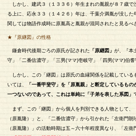
しかし、建武３（１３３６）年生まれの胤親が８７歳で没
る上に、応永３３（１４２６）年は、千葉介満胤が没した
関しては物語作成時に原胤高と胤親が混同されたと見るべ
★『原継図』の性格
鎌倉時代後期ごろの原氏が記された
「原継図」
が、『本
守」「二番信濃守」「三男(ママ)壱岐守」「四男(ママ)伯
しかし、この「継図」は原氏の血縁関係を記載しているも
いては、
「一番甲斐守」を「原胤親」と断定しているもの
一つないのであって、これは単純に「子弟を表した系図」
まず、この「継図」から個人を判別できる人物として、「
（原胤隆）」と、「二番信濃守」から引かれた「左衛門朗
（原胤隆）」の活動時期は五～六十年程度異なり、「左衛