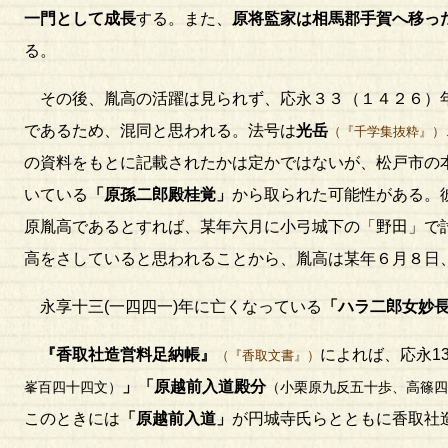
一門として成長
する。また、
原将監家は相馬郡手賀へ移っ
る。
その後、胤高の活躍は見られず、応永３３（１４２６）
であるため、混同と思われる。法号は
光岳
（『千学集抜粋』）
の資料をもとに記載されたかは定かではないが、松戸市の
いている
「原孫二郎殿桂覚」
から取られた可能性がある。
原胤高であるとすれば、某年六月に小弓城下の「野田」で
高をさしていると思われることから、胤高は某年６月８日
永享十三(一四四一)年に亡くなっている
「ハラ二郎女妙
『香取社造営料足納帳』
によれば、応永13(
（『香取文書』）
」「原越前入道殿分
峯百四十四文）
（小栗原九反五十歩、高篠四
このときには
「原越前入道」
が円城寺氏らとともに香取社