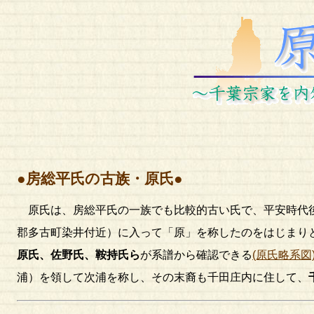
●房総平氏の古族・原氏●
原氏は、房総平氏の一族でも比較的古い氏で、平安時代
郡多古町染井付近）に入って「原」を称したのをはじまり
原氏、佐野氏、鞍持氏ら
が系譜から確認できる
(原氏略系図
浦）を領して次浦を称し、その末裔も千田庄内に住して、