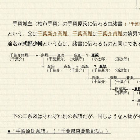
｜（小金高城和泉
｜ 
＋―娘 ＋―牛
（府中石塚
手賀城主（柏市手賀）の手賀原氏に伝わる由緒書
（『千葉
という。父は
千葉新介高胤
。
千葉高胤
は
千葉介貞胤
の嫡男
途名が
式部少輔
という点は、諸書に伝わるものと同じであ
→千葉介頼胤―――＋―宗胤――――胤貞――――高胤――？―
胤親
（千葉介） ｜（千葉新介）（大隅守） （小太郎） （孫次郎）
｜
＋―胤宗――――貞胤――＋―高胤――？―
胤親
（千葉介） （千葉介）｜（千葉新介）（孫次郎）
｜
＋―氏胤――＋―満胤――――兼胤―――
（千葉介）｜（千葉介） （千葉介）
｜
＋―原胤高―＋―
胤
（孫四郎）｜（孫次
｜
＋―胤
（越後守
下の三系図はそれぞれ別の系譜だが、同じような人物が
●『手賀原氏系譜』（『千葉県東葛飾郡誌』）