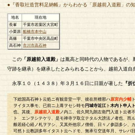
●『香取社造営料足納帳』からわかる「原越前入道殿」の
地名
現在地
長峯
千葉市若葉区大宮町
小栗原
船橋市本中山
高篠
千葉市中央区高品町
高石神
市川市高石神
この
「原越前入道殿」
は胤高と同時代の人物であるが、
守跡を継承）を継承したとみられることから、越前入道自
永享１０（１４３８）年３月１６日に日親が著した
『折
下総国高石神ト云処ニ有観音堂一宇、彼在所檀那ハ
原宮内少輔
ヲイタス事モ、已前ニ上葺ヲセシ時モ
円城寺近江
ト
木内ト申人
也、其後、
原越前入道殿
ノ内ニ、佐久間九朗左衛門入道ト云者
トゝエンヲシテケリ、是モ禅寺ヲ取立テタル大謗法ノ者也、而
般若経心経ノ札ヲヲシ、又其外他宗ノ僧俗、日々ノ参詣多シ、
可然ト云教訓多年イタスト云ヘドモ、無承引空送年月、サレバ