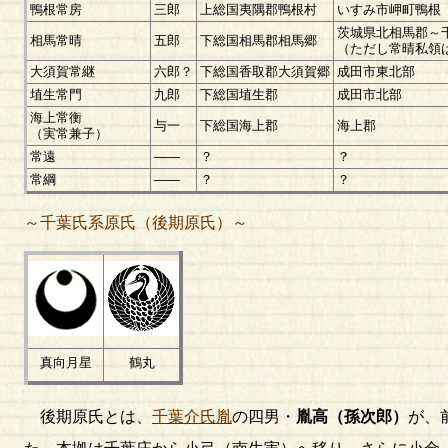
鴨根常房
三郎
上総国夷隅郡鴨根村
いすみ市岬町鴨根
茨城県北相馬郡～
相馬常晴
五郎
下総国相馬郡相馬郷
（ただし常晴私領
大須賀常継
六郎？
下総国香取郡大須賀郷
成田市東北部
埴生常門
九郎
下総国埴生郡
成田市北部
海上常衡
与一
下総国海上郡
海上郡
（実常兼子）
常遠
――
？
？
常綱
――
？
？
～千葉氏系原氏（後期原氏）～
真向月星
鶴丸
後期原氏とは、
千葉介氏胤
の四男・
胤高（孫次郎）
が、