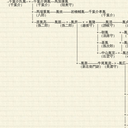
→千葉介氏胤―＋―千葉介満胤――馬加康胤
（千葉介） ｜（千葉介） （陸奥守）
｜
＋―馬場重胤―――胤依――――岩橋輔胤――千葉介孝胤
｜（八郎） （千葉介）
｜
＋―原胤高――――胤親――＋―胤房――＋＝胤隆―――――胤清―――――胤貞
（孫二郎） （孫二郎）｜（越後守）｜（讃岐守） （式部太
｜ ｜
｜ ＋―朝胤 ＋―胤タ
｜ ｜（淡路守） ｜（下野
｜ ｜ ｜
｜ ＋―基胤 ＋―胤義―――――胤広――――
｜ ｜（孫次郎） ｜（治部少輔） （九
｜ ｜ ｜
｜ ＋―中山胤宜―＋―胤次――――
｜ （出雲守） （石見守） （
｜
＋―胤善―――――牛尾胤資―＋―胤広―――胤家――＋
（新左衛門尉）（美濃守） ｜（尾張守）（隼人
｜ ｜
｜ ＋―右衛門尉
｜ ｜ ｜（
｜ ｜
｜ ＋―竹二郎
｜ （右
｜
＋―五郎右衛門―五郎右衛門
｜ 
｜ 
｜ ＋―
｜
＋―仁戸名三郎左衛門―三郎左衛
｜ 
｜ 
＋―娘 ＋―牛尾