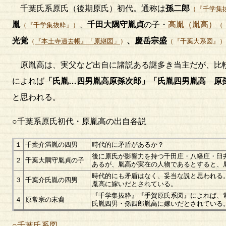
千葉氏系原氏（後期原氏）初代。通称は
孫二郎
（『千学集
胤
、
千田大隅守胤貞
の子・
高胤（胤高）
（『千学集抜粋』）
（
光覚
、慶岳宗盛
（
『本土寺過去帳』「原継図」
）
（『千葉大系図』）
原胤高は、実父など出自に諸説ある謎多き当主だが、比較
によれば
「氏胤…四男胤高原孫次郎」「氏胤四男胤高 原
と思われる。
○千葉系原氏初代・原胤高の出自各説
１
千葉介満胤の四男
時代的に矛盾があるか？
後に原氏が影響力を持つ千田庄・八幡庄・臼
２
千葉大隅守胤貞の子
あるが、胤高が実在の人物であるとすると、
時代的にも矛盾はなく、妥当な説と思われる
３
千葉介氏胤の四男
胤高に嫁いだとされている。
『千学集抜粋』『手賀原氏系図』によれば、
４
原常宗の末裔
氏胤四男・孫四郎胤高に嫁いだとされている
○千葉氏系図