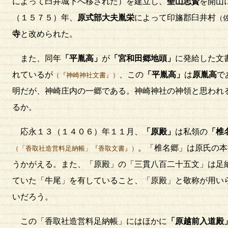
によって臼井城下へ移された）を建立し、
聖山志賢
を開山
（１５７５）年、
原式部大夫胤栄
によって印旛郡臼井村
（
寺
と改められた。
また、同年
「平胤高」
が
「宮和田郷地頭」
に発給した文
れているが
、この
「平胤高」
は
原胤高
で
（『神崎神社文書』）
明だが、神崎庄内の一郷である。神崎神社の神領と思われ
るか。
応永１３（１４０６）年１１月、
「原殿」
は私領の
「椎
。「椎名郷」は原氏の本
（「香取社造営料足納帳」『香取文書』）
うかがえる。また、「原殿」の「三貫八百二十五文」は足
ていた「牛尾」を有していること、「原殿」と敬称が用い
いだろう。
この「香取社造営料足納帳」にはほかに
「原越前入道殿