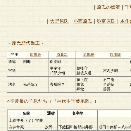
｜
原氏の嫡流
｜
千
｜
大野原氏
｜
小西原氏
｜
弥富原氏
｜
本作
～原氏歴代当主～
当主
原胤高
原胤親
原胤房
原胤隆
通称
四郎
孫次郎
甲斐守
越後守
官途
宮内少輔
式部少輔
越後入道
勝岳院
不二庵
法名
光岳院？
貞岳院？
勝覚
全岳院
昇覚
善覚
○平常長の子息たち（『神代本千葉系図』）
名前
通称
名字地
上総権介（？）常兼
白井常親
次郎
下総国印旛郡白井郷
成田市南部～八街