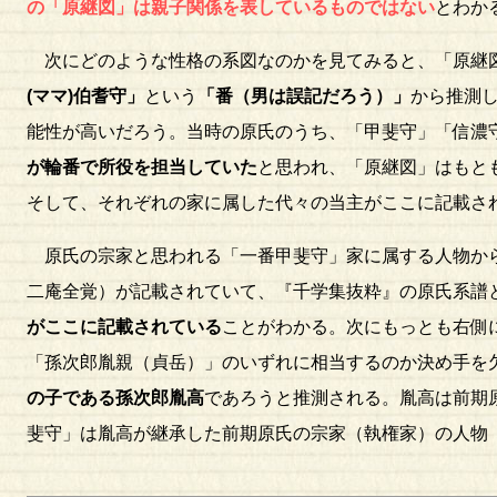
の
「原継図」
は親子関係を表しているものではない
とわか
次にどのような性格の系図なのかを見てみると、「原継
(ママ)伯耆守」
という
「番（男は誤記だろう）」
から推測
能性が高いだろう。当時の原氏のうち、「甲斐守」「信濃
が輪番で所役を担当していた
と思われ、「原継図」はもと
そして、それぞれの家に属した代々の当主がここに記載さ
原氏の宗家と思われる「一番甲斐守」家に属する人物から
二庵全覚）が記載されていて、『千学集抜粋』の原氏系譜
がここに記載されている
ことがわかる。次にもっとも右側
「孫次郎胤親（貞岳）」のいずれに相当するのか決め手を
の子である孫次郎胤高
であろうと推測される。胤高は前期
斐守」は胤高が継承した前期原氏の宗家（執権家）の人物