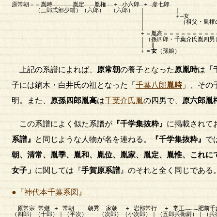
原常朝＝＝胤時――――――胤定―――胤権――＋―小六郎―＋―彦七郎
（三郎式部少輔）（六郎） （六郎） ｜ ｜
｜ ＋―女
｜ （祖父・胤権の養
｜
＋＝胤高＝＝＝＝＝＝＝＝＝＝
｜（孫四郎・千葉介氏胤四男）（式部少輔
｜ ∥
＋＝
女
（孫娘）
上記の系譜によれば、
原常朝
の養子となった
原胤時
は
「
子には鏑木・白井氏の祖となった「
千葉八郎
胤時
」、その
明。また、
原孫四郎胤高
は
千葉介氏胤
の四男で、
原六郎胤
この系譜によく似た系譜が
『千学集抜粋』
に掲載されて
系譜』
と同じような人物が名を連ねる。
『千学集抜粋』
で
朝、清常、胤季、胤和、胤位、胤家、胤定、胤惟、これに
女子」
に関しては『
手賀原系譜
』のそれと全く同じである
●『神代本千葉系図』
原常宗―常継―＋―常朝――――朝秀――家朝――＋―岩部常行――＋―常正…………肥前
（四郎）（十郎）｜（平次） （次郎）（小次郎）｜（五郎兵衛尉）｜（兵