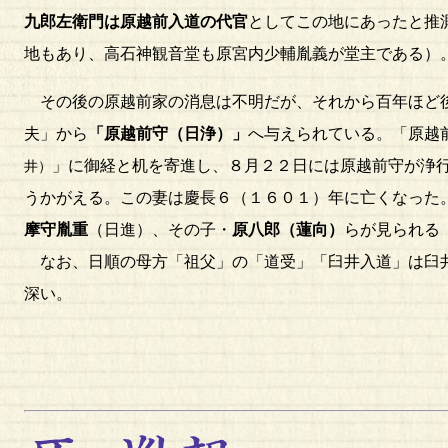
九郎左衛門は原越前入道の代官
としてこの地にあったと推
地もあり、高石神観音堂も原宮内少輔胤義が堂主である）
その後の原越前家の消息は不明だが、それから百年ほど後
夫」から
「原越前守（日浄）」
へ与えられている。「原越
」に御経と机を寄進し、８月２２日には原越前守が浄
井）
うかがえる。この妻は慶長６（１６０１）年に亡くなった
摩守胤重
（日進）、その子・
原八郎（蓮向）
らが見られる
なお、日順の母方「祖父」の「道受」「臼井入道」は臼井
深い。