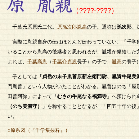
（????-????）
千葉氏系原氏二代。
原孫次郎胤高
の子。通称は
孫次郎
。
実際に胤親自身の伝はほとんど伝わっていない。『千学
いることから胤高の後継者と思われるが、胤親が発給した
よれば、
千葉高胤
（
千葉介貞胤
長子）の子で、
胤高
の養子
子としては
「貞岳の末子胤善原新左衛門尉、胤資牛尾美
門胤善」という人物がいたことがわかる。胤善はのち「屋
田善阿弥」によって
「むさの牛尾なる福満寺」
へ預けられ
（のち美濃守）」
を称することとなるが、「四五十年の後
い。
○原系図（『千学集抜粋』）