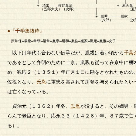
｜ ｜ ｜
＋―清常――――佐野胤清 ｜ ＋―原氏胤
（五郎大夫）（次郎） ｜ （五郎
｜
＋―胤秀――――――胤家
（八郎） （次郎右衛門
●『千学集抜粋』
原常保―常継―常朝―清常―胤季―胤和―胤位―胤家―胤定―胤惟―女子
以下は年代も合わない伝承だが、胤親は若い頃から
千葉
であるとして弁明のために上京。胤親も従って在京中に
楠
め、観応２（１３５１）年正月１日に勘をとかれたものの
佐役となり、
氏胤
に軍忠を賞されて所領を与えられたとい
は亡くなっている。
貞治元（１３６２）年冬、
氏胤
が没すると、その嫡男・
らんで老臣となり、応永３３（１４２６）年、８７歳で亡
る）。