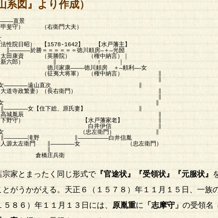
山系図』より作成）
――――直景
｜（甲斐守） （右衛門大夫）
女
【1578-1642】 【水戸藩主】
＝＝＝＝＝徳川頼房―＋―光圀
勝院） （権中納言）｜
） ∥ ↑ ｜
―徳川頼房 ＋―頼利――女
軍） （権中納言） ∥
 ∥
―――遠山直次 ∥
妻）（長右衛門） ∥
 ∥
女 ∥
女【住下総、原氏妻】 ∥
城胤辰 ∥
 【水戸藩家老】 ∥
井伊信 ∥
忠左衛門） ∥
―――――――――白井信胤
――――――女 （忠左衛門）
∥
兵衛
宗家とまったく同じ形式で
『官途状』『受領状』『元服状』
ことがうかがえる。天正６（１５７８）年１１月１５日、一族
１５８６）年１１月１３日には、
原胤重
に
「志摩守」
の受領名