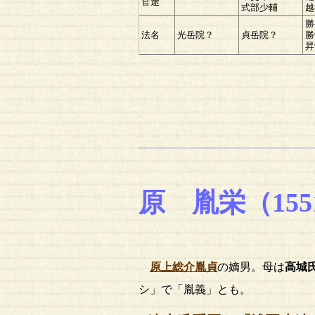
官途
式部少輔
越
勝
法名
光岳院？
貞岳院？
勝
昇
原 胤栄（1551
原上総介胤貞
の嫡男。母は
高城
シ」で「胤義」とも。