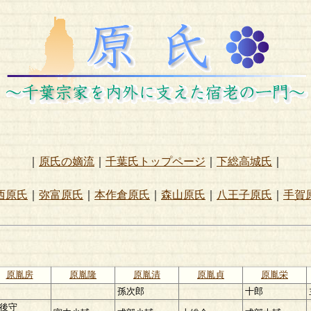
｜
原氏の嫡流
｜
千葉氏トップページ
｜
下総高城氏
｜
西原氏
｜
弥富原氏
｜
本作倉原氏
｜
森山原氏
｜
八王子原氏
｜
手賀
原胤房
原胤隆
原胤清
原胤貞
原胤栄
孫次郎
十郎
後守