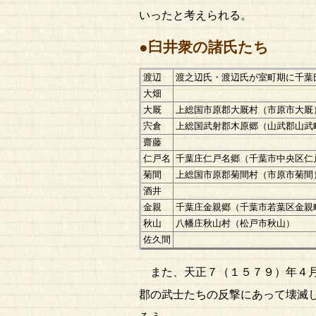
いったと考えられる。
●臼井衆の諸氏たち
渡辺
渡之辺氏・渡辺氏が室町期に千葉
大畑
大厩
上総国市原郡大厩村（市原市大厩
宍倉
上総国武射郡木原郷（山武郡山武
齋藤
仁戸名
千葉庄仁戸名郷（千葉市中央区仁
菊間
上総国市原郡菊間村（市原市菊間
酒井
金親
千葉庄金親郷（千葉市若葉区金親
秋山
八幡庄秋山村（松戸市秋山）
佐久間
また、天正７（１５７９）年４月
郡の武士たちの反撃にあって壊滅