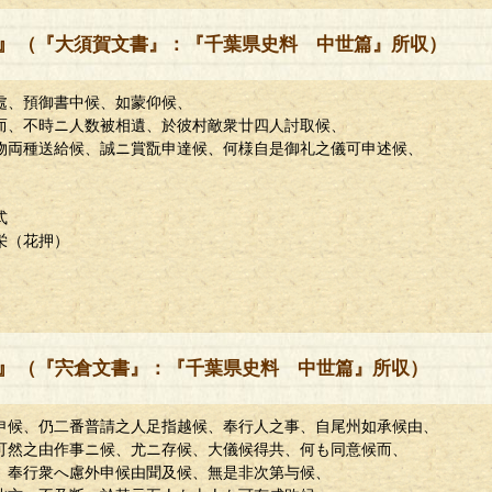
』
（『大須賀文書』：『千葉県史料 中世篇』所収）
處、預御書中候、如蒙仰候、
、不時ニ人数被相遺、於彼村敵衆廿四人討取候、
両種送給候、誠ニ賞翫申達候、何様自是御礼之儀可申述候、
式
花押）
』
（『宍倉文書』：『千葉県史料 中世篇』所収）
候、仍二番普請之人足指越候、奉行人之事、自尾州如承候由、
然之由作事ニ候、尤ニ存候、大儀候得共、何も同意候而、
奉行衆へ慮外申候由聞及候、無是非次第与候、