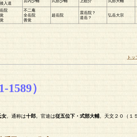
宮内少輔
式部少輔
上総介
式部大輔
後入道
岳院
不二庵
震岳院？
覚
全岳院
超岳院
弘岳大宗
道岳？
覚
善覚
トッ
-1589）
氏女
。通称は
十郎
。官途は
従五位下・式部大輔
。天文２０（１