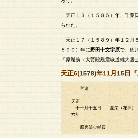
ろう。
天正１３（１５８５）年、千葉氏
られた。
天正１７（１５８９）年１２月５
５９０）年に
野田十文字原
で、徳
「原胤義（大賢院殿震嶽道雄大居
天正6(1578)年11月15
官途
天正
十一月十五日 胤栄（花押）
六年
原兵部少輔殿