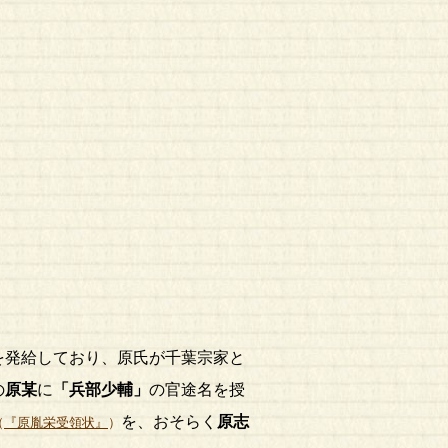
を発給しており、原氏が千葉宗家と
の
原某
に
「兵部少輔」
の官途名を授
を、おそらく
原志
（
『原胤栄受領状』
）