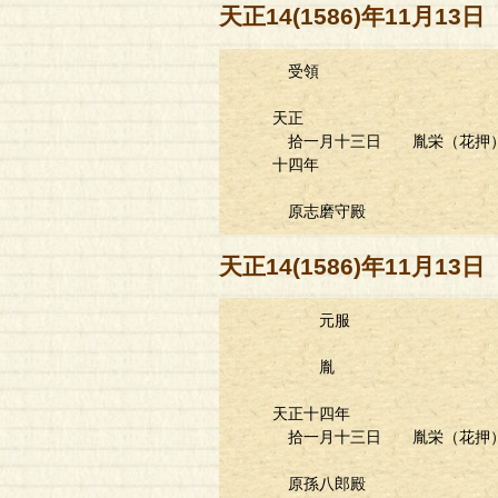
天正14(1586)年11月1
受領
天正
拾一月十三日 胤栄（花押
十四年
原志磨守殿
天正14(1586)年11月1
元服
胤
天正十四年
拾一月十三日
胤栄
（花押
原孫八郎殿