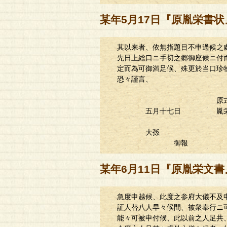
某年5月17日『原胤栄書状
其以来者、依無指題目不申過候之
先日上総口ニ手切之郷御座候ニ付而
定而為可御満足候、殊更於当口珍物
恐々謹言、
原
五月十七日 胤栄（
大孫
御報
某年6月11日『原胤栄文書
急度申越候、此度之参府大儀不及申
証人替八人早々候間、被衆奉行ニ可
能々可被申付候、此以前之人足共、