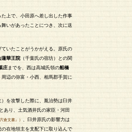
った上で、小田原へ差し出した作事
る舞いがあったことにつき、次に送
げていたことがうかがえる。原氏の
山蓮華王院
（千葉氏の宿坊）との関
葉庄
までを、西は高城氏領の
船橋
。周辺の弥富・小西、相馬郡手賀に
主）を攻撃した際に、胤治勢は臼井
とあり、土気酒井氏の家臣・河田
、臼井原氏の影響力は
宍倉文書』）
総の在地領主を支配下に取り込んで