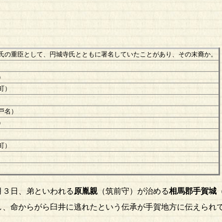
氏の重臣として、円城寺氏とともに署名していたことがあり、その末裔か。
）
町）
戸名）
）
町）
３日、弟といわれる
原胤親
（筑前守）が治める
相馬郡
手賀城
し、命からがら臼井に逃れたという伝承が手賀地方に伝えられ