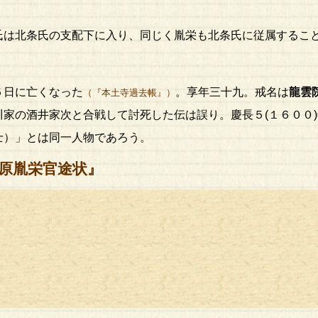
は北条氏の支配下に入り、同じく胤栄も北条氏に従属するこ
日に亡くなった
。享年三十九。戒名は
龍雲
（『本土寺過去帳』）
川家の酒井家次と合戦して討死した伝は誤り。慶長５(１６００
士）」とは同一人物であろう。
日『原胤栄官途状』