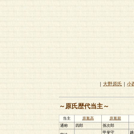
｜
大野原氏
｜
小
～原氏歴代当主～
当主
原胤高
原胤親
通称
四郎
孫次郎
甲斐守
越