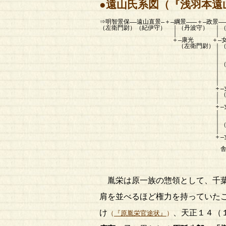
●遠山氏系図
（『浅羽本遠
⇒明智景保――遠山直景―＋―綱景―――＋―政景――
（左衛門尉）（紀伊守） ｜（丹波守） 
｜ ｜
＋―康光 ＋―
（左衛門尉）｜（法性院日昭） 
｜ ∥――――――於勝＝
｜ 太田康資 （英
｜（新六郎
｜ 徳川家康―――
｜ （征夷大将
｜
＋―女――――
｜（大道寺政繁
｜
＋―
｜ ∥―――――――
｜ 高
｜（下野守）
｜ 白
＋―女 （
∥―――――――滝野 ∥
舎人源太左衛門 ∥―
倉橋庄
胤栄は原一族の惣領として、千葉
肩を並べるほど権力を持っていた
け
、天正１４（
（
『原胤栄官途状』
）