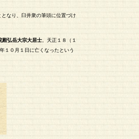
ととなり、臼井衆の筆頭に位置づけ
院殿弘岳大宗大居士
。天正１８（１
)年１０月１日に亡くなったという