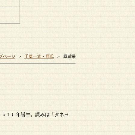
プページ
＞
千葉一族・原氏
＞ 原胤栄
５５１）年誕生。読みは「タネヨ