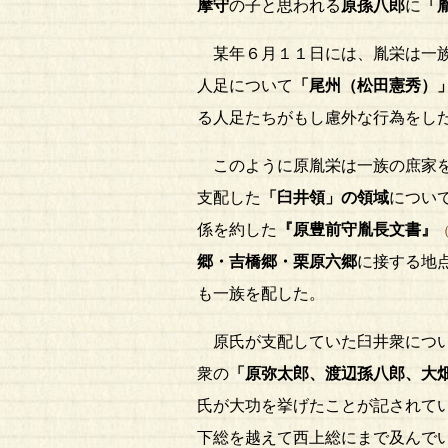
摩守
の子と思われる
原孫八郎
に
「
某年６月１１日には、胤栄は一
人足について
「尾州（松田憲秀）
る人足たちがもし慮外な行為をし
このように原胤栄は一族の庶家を
支配した
「臼井領」の領域
につい
係を約した
『原豊前守胤長文書』
郷・吉橋郷・栗原六郷
に接する地
も一族を配した。
原氏が支配していた臼井衆につい
衆の
「原弥太郎、渡辺孫八郎、大
氏が大功を挙げたことが記されて
下総を越えて西上総にまで及んで