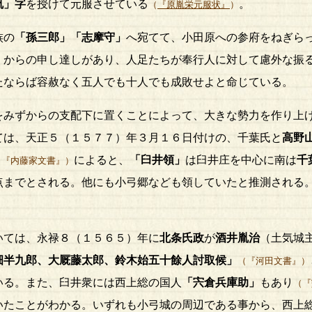
胤」字
を授けて元服させている
。
（
『原胤栄元服状』
）
族の
「孫三郎」「志摩守」
へ宛てて、小田原への参府をねぎら
」
からの申し達しがあり、人足たちが奉行人に対して慮外な振
たならば容赦なく五人でも十人でも成敗せよと命じている。
みずからの支配下に置くことによって、大きな勢力を作り上
ては、天正５（１５７７）年３月１６日付けの、千葉氏と
高野
によると、
「臼井領」
は臼井庄を中心に南は
千
（『内藤家文書』）
点までとされる。他にも小弓郷なども領していたと推測される
ては、永禄８（１５６５）年に
北条氏政
が
酒井胤治
（土気城
畑半九郎、大厩藤太郎、鈴木始五十餘人討取候」
（『河田文書』）
いる。また、臼井衆には西上総の国人
「宍倉兵庫助」
もあり
（『
いたことがわかる。いずれも小弓城の周辺である事から、西上