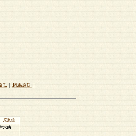
原氏
｜
相馬原氏
｜
原胤信
主水助