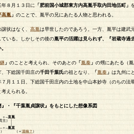
某年８月１３日に
「肥前国小城郡東方内
高胤
手取内田地伍町」
平高胤
」
のことで、胤平の兄にあたる人物と思われる。
の譲状はなく、
高胤
は早世したのであろう。一方、胤平は建武
している。しかしその後の
胤平の活躍は見られず、『岩蔵寺過
い
。
継
」
のことと考えられ、そのあとの
「
胤泰
」
の甥にあたる（胤
ぎ、下総国千田庄の
千田千葉氏
の祖となり、
「
胤泰
」
は九州に
年７月１１日、下総国千田庄内の土地を中山本妙寺（のちの法
と考えられる。
簡』・『千葉胤貞譲状』をもとにした想像系図
 ＋―
直胤
主）｜
 ｜
＋―
胤直
） （＝
瀧楠？
）