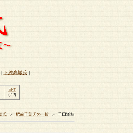
｜
下総高城氏
｜
日住
(?-?)
葉氏
＞
肥前千葉氏の一族
＞
千田瀧楠