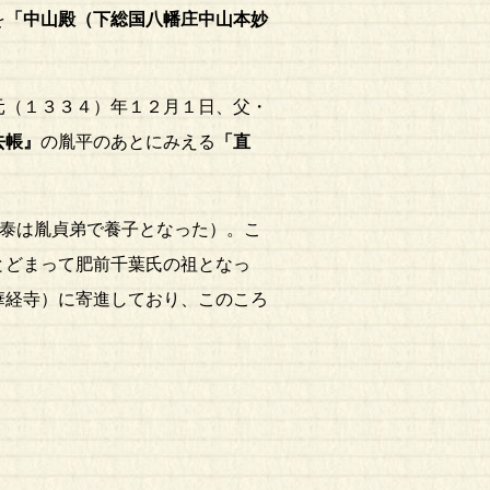
を
「中山殿（下総国八幡庄中山本妙
元（１３３４）年１２月１日、父・
去帳』
の胤平のあとにみえる
「直
泰は胤貞弟で養子となった）。こ
とどまって肥前千葉氏の祖となっ
華経寺）に寄進しており、このころ