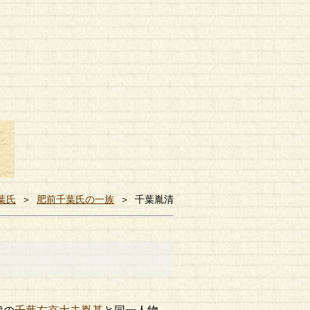
葉氏
＞
肥前千葉氏の一族
＞
千葉胤清