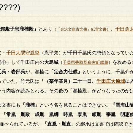
????)
殿子息
瀧楠殿
」
とあり
、
千田孫
太郎
（『金沢文庫古文書』紙背文書）
父・
千田大隅守胤継
（胤平弟）が千田千葉氏の惣領となってい
同心」
して千田庄内の
大島城
を攻める
（
千葉県香取郡多古町船越
）
元氏
・
岩部氏
が、瀧楠に
「定合力仕候」
というように、千葉介
っていた。竹元氏は
「（某年某月）二十一日、
千田庄大原城
に
いう内容が読みとれる。その後の「瀧楠殿」がどうなったのか
の文書にも
「瀧楠」
という名を見ることはできない。
『雲海山
、
「常胤 胤政 成胤 胤綱 時胤 泰胤 頼胤 宗胤 明恵
並べられているが、
「直胤・胤直」
の継承は文書では確認でき