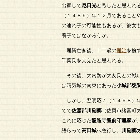
出家して
尼日光
と号したと思われ
（１４８６）年１２月であること
の連れ子の可能性もあるが、彼女
養子ではなかろうか。
胤資亡き後、十二歳の
胤治
を擁
千葉氏を支えたと思われる。
その後、大内勢が大友氏との戦い
は晴気城の南東にあった
小城郡甕
しかし、翌明応７（１４９８）年
てて
佐嘉郡川副郷
（佐賀市諸富町
これに応じた
龍造寺豊前守胤家
が
語らって
高田城
へ急行し、
川副郷