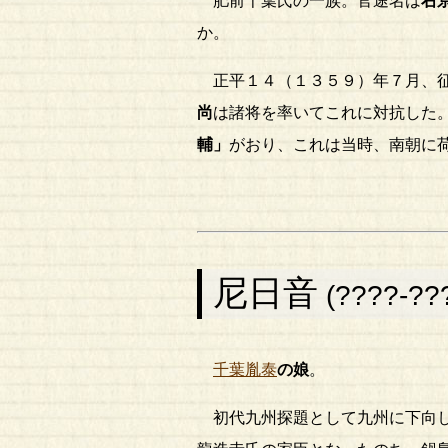
肥前千葉氏の一族。官途名は
右
か。
正平１４（１３５９）年７月、
尚
は諸将を率いてこれに対抗した
輔」
がおり、これは当時、南朝に
尼日音
(????-??
千葉胤泰
の娘
。
初代九州探題として九州に下向