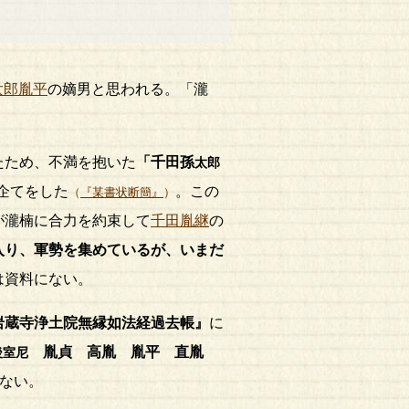
太郎胤平
の嫡男と思われる。「瀧
たため、不満を抱いた
「千田孫
太郎
企てをした
。この
（
『某書状断簡』
）
が瀧楠に合力を約束して
千田胤継
の
入り、軍勢を集めているが、いまだ
は資料にない。
岩蔵寺浄土院無縁如法経過去帳』
に
胤貞 高胤 胤平 直胤
後室尼
ない。