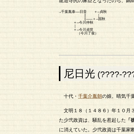
龍造寺氏の家臣となったのち、鍋
→千葉胤泰――日音 ＋―貞秋
∥ ｜
∥―――＋―国秋
＋―今川仲秋
｜
＋―今川貞世
（今川了俊）
尼日光
(????-??
十代・
千葉介胤朝
の娘。晴気千
文明１８（１４８６）年１０月
た少弐政資は、騒乱を惹起した
「
に消えていた。少弐政資は千葉家