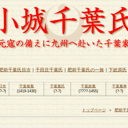
肥前千葉氏目次
｜
千田庄千葉氏
｜
肥前千葉氏の一族
｜
下総原氏
日光
千葉俊胤
千葉胤氏
千葉政胤
千葉胤将
?-?)
(1419-1430)
(?-?)
(????-1455)
(?-?)
トップページ
＞
肥前千