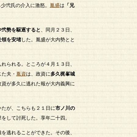
る少弐氏の介入に激怒。
胤盛
は
「兄
少弐勢を駆逐すると
、同月２３日、
社領を安堵
した。胤盛が大内勢とと
入れられる。ところが４月１３日、
じた夫・
胤資
は、政資に
多久梶峯城
政資が多久に逃れた報が大内義興に
いたが、こちらも２１日に
市ノ川の
撃をして討死した。享年二十四。
難を逃れることができた。その後、