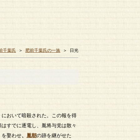
前千葉氏
＞
肥前千葉氏の一族
＞
日光
」において暗殺された。この報を得
類はすでに逐電し、胤将与党は散々
）を娶わせ
、
胤朝
の跡を継がせた