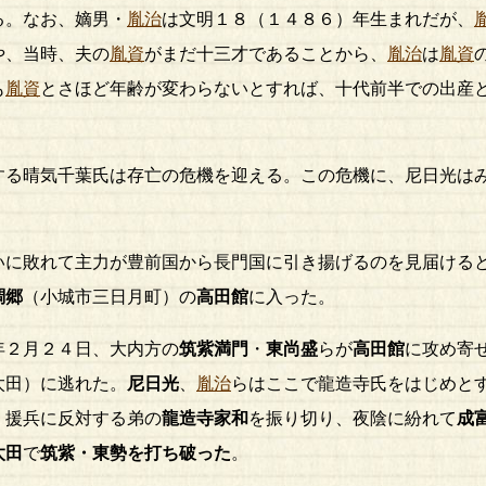
る。なお、嫡男・
胤治
は文明１８（１４８６）年生まれだが、
や、当時、夫の
胤資
がまだ十三才であることから、
胤治
は
胤資
も
胤資
とさほど年齢が変わらないとすれば、十代前半での出産
する晴気千葉氏は存亡の危機を迎える。この危機
に、尼日光は
に敗れて主力が豊前国から長門国に引き揚げるのを見届ける
調郷
（小城市三日月町）の
高田館
に入った。
２月２４日、大内方の
筑紫満門
・
東尚盛
らが
高田館
に攻め寄
太田）に逃れた。
尼日光
、
胤治
らはここで龍造寺氏をはじめと
、援兵に反対する弟の
龍造寺家和
を振り切り、夜陰に紛れて
成
太田
で
筑紫・東勢を打ち破った
。