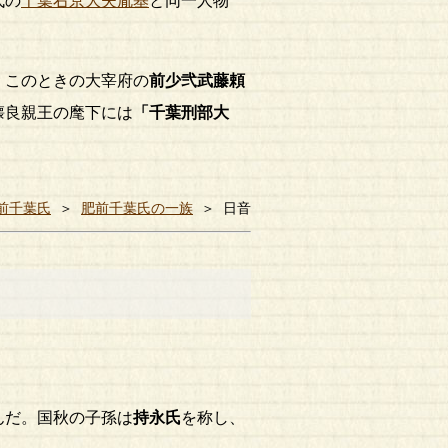
代の
千葉右京大夫胤基
と同一人物
。このときの大宰府の
前少弐武藤頼
懐良親王の麾下には
「千葉刑部大
前千葉氏
＞
肥前千葉氏の一族
＞
日音
んだ。国秋の子孫は
持永氏
を称し、