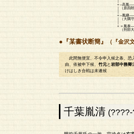
｜
＋―高胤――――――胤親―
｜（原四郎？） （
｜
＋―胤継――――――胤氏―
｜（大隅守
｜
＋＝胤泰――――――胤基―
（刑部大輔） （
●『某書状断簡』
（『金沢
此間無便宜、不令申入候之条、恐
由、依被申下候、
竹元
と
岩部中務卿
けはしき合戦は未遂候
千葉胤清
(????-