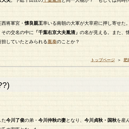
京大夫
。下総千田庄の
千葉胤清
と同一人物か？ もしくは同時
征西将軍宮・
懐良親王
率いる南朝の大軍が大宰府に押し寄せた
。その交名の中に
「千葉右京大夫胤清」
の名が見える。また、
荷担していたとみられる
胤泰
のことか？
トップページ
＞
肥
??)
した
今川了俊
の弟・
今川仲秋の妻
となり、
今川貞秋・国秋
を産