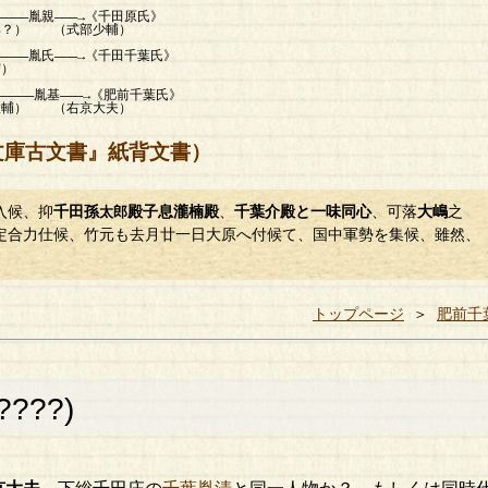
――→《千田原氏》
式部少輔）
――→《千田千葉氏》
）
――→《肥前千葉氏》
右京大夫）
文庫古文書』紙背文書）
入候、抑
千田孫
殿子息瀧楠殿
、
千葉介殿
と一味同心
、可落
大嶋
之
太郎
定合力仕候、竹元も去月廿一日大原へ付候て、国中軍勢を集候、雖然、
トップページ
＞
肥前千
????)