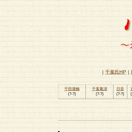
｜
千葉氏HP
｜
千田瀧楠
千葉胤清
日音
(?-?)
(?-?)
(?-?)
(