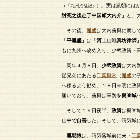
。実は胤朝には
（『九州治乱記』）
討死之後赴于中国頼大内介」
と、
その後、
胤盛
は大内義興に属し
「平胤盛」
は
「河上山唯真坊律師
もに九州へ攻め入り、少弐政資・
同年４月８日、
少弐政資
は大内
従兄弟にあたる
千葉興常
（
胤盛
の
へ移るよう勧め、１８日未明に政
届いており、義興は軍勢を
梶峯城
そして１９日夜半、
政資
は梶峯
山中で自害
した。そして、晴気城
胤朝娘
は、晴気落城前に夫・
千