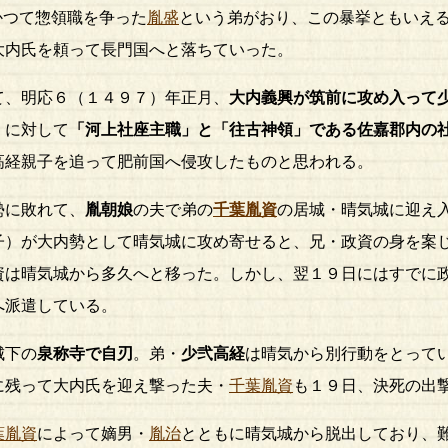
かつて惣領職を争った
胤盛
という弟がおり、この暴挙ともいえ
大内氏を頼って長門国へと落ちていった。
て、明応６（１４９７）年正月、
大内義興が筑前に攻め入って
」
に対して
「河上社座主職」と「往古神領」である佐嘉郡内の
高経親子を追って肥前国へ侵攻したものと思われる。
勢に敗れて、
胤朝娘
の夫で弟の
千葉胤資
の居城・晴気城に迎え
子）が大内勢として晴気城に攻め寄せると、兄・政資の身を案
資は晴気城から多久へと移った。しかし、翌１９日にはすでに
へ派遣している。
城下の
泉称寺で自刃
。弟・
少弐高経
は晴気から別行動をとって
に残って大内氏を迎え撃った夫・
千葉胤資
も１９日、決死の出
葉胤資
によって嫡男・
胤治
とともに晴気城から脱出しており、