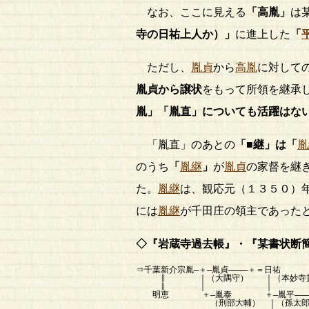
なお、ここに見える
「高胤」
は
寺の日祐上人か）」
に進上した
「
ただし、
胤貞
から
高胤
に対して
胤貞から譲状
をもって所領を継承
胤」「胤直」についても活躍はな
「胤直」のあとの
「■継」は「
胤
のうち
「
胤継
」
が
胤貞
の家督を継
た。
胤継
は、観応元（１３５０）
には
胤継
が千田庄の領主であった
◇『岩蔵寺過去帳』・『某書状断
⇒千葉新介宗胤―＋―胤貞――――＋＝日祐
∥ ｜（大隅守） ｜（本妙寺貫
∥ ｜ ｜
明恵 ＋―胤泰 ＋―胤平――――
（刑部大輔） ｜（孫太郎