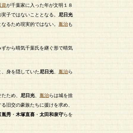
胤資
が千葉家に入った年が文明１８
の実子ではないこととなる。
尼日光
となるため現実的ではない。
胤治
も
みずから晴気千葉氏を継ぐ形で晴気
と、身を隠していた
尼日光
、
胤治
ら
せたため、
尼日光
、
胤治
らは城を捨
する旧交の豪族たちに援けを求め、
富胤秀
・
木塚直喜
・
太田和泉守
らを