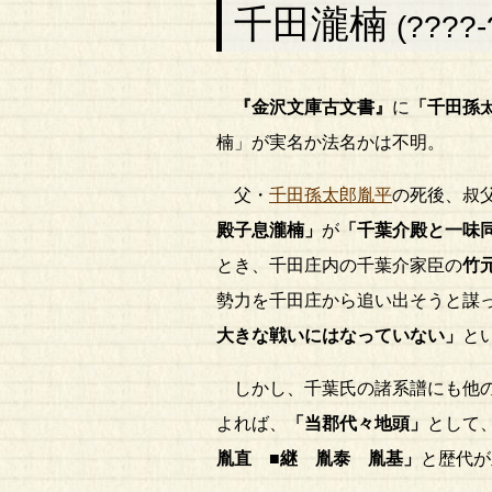
千田瀧楠
(????-
『金沢文庫古文書』
に
「千田孫
楠」が実名か法名かは不明。
父・
千田孫太郎胤平
の死後、叔
殿子息
瀧楠
」
が
「千葉介殿と一味
とき、千田庄内の千葉介家臣の
竹
勢力を千田庄から追い出そうと謀
大きな戦いにはなっていない」
と
しかし、千葉氏の諸系譜にも他
よれば、
「当郡代々地頭」
として
胤直 ■継 胤泰 胤基」
と歴代が