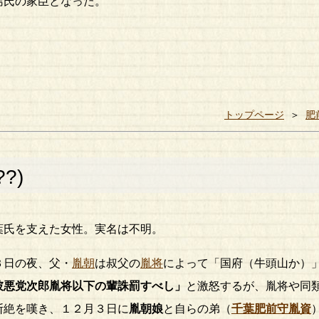
島氏の家臣となった。
トップページ
＞
肥
??)
葉氏を支えた女性。実名は不明。
３日の夜、父・
胤朝
は叔父の
胤将
によって「国府（牛頭山か）
彼悪党次郎胤将以下の輩誅罰すべし」
と激怒するが、胤将や同
断絶を嘆き、１２月３日に
胤朝娘
と自らの弟（
千葉肥前守胤資