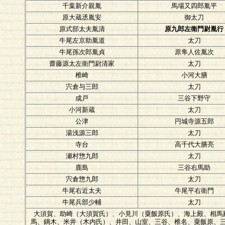
千葉新介親胤
馬場又四郎胤平
原大蔵丞胤安
御太刀
原式部太夫胤清
原九郎左衛門尉胤行
牛尾左京助胤道
太刀
牛尾孫次郎胤貞
原隼人佐胤次
齋藤源太左衛門尉清家
太刀
椎崎
小河大膳
宍倉与三郎
太刀
成戸
三谷下野守
小河新蔵
太刀
公津
円城寺源五郎
湯浅源三郎
太刀
寺台
高千代大膳亮
瀬村惣九郎
太刀
鹿島
三谷右馬助
宍倉惣九郎
太刀
牛尾右近太夫
牛尾平右衛門
牛尾兵部少輔
太刀
大須賀、助崎（大須賀氏）、小見川（粟飯原氏）、海上殿、相馬
馬、鏑木、米井（木内氏）、井田、山室、三谷、椎名、粟飯原、