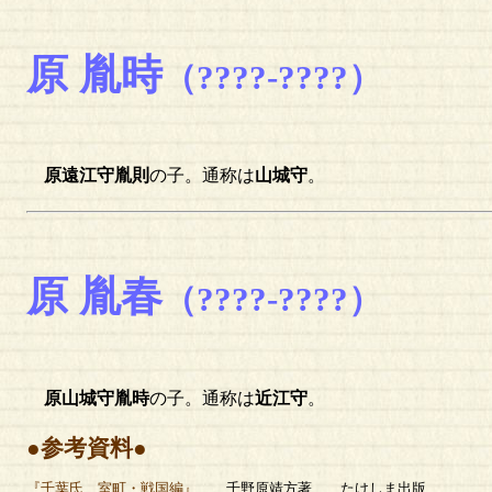
原 胤時
（????-????）
原遠江守胤則
の子。通称は
山城守
。
原 胤春
（????-????）
原山城守胤時
の子。通称は
近江守
。
●参考資料●
『千葉氏 室町・戦国編』
千野原靖方著 たけしま出版