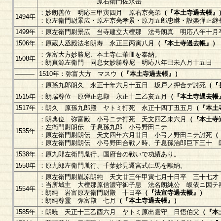
原右衛門佐永岳
：妙朗善位 明応三甲寅四月 原右京亮弟
（『本土寺過去帳』
1494年
：原左衛門尉景広・原左京亮孝景・原万五郎忠継・設楽彈正継
1499年
：原左衛門尉景広 当寺建立大檀那 法号朗真 明応八年十月
1506年
：原蔵人丞殿法名朗寿 永正三丙寅八月
（『本土寺過去帳』）
：弥富大方妙勝尼、本土寺に華皿を奉納。
1508年
：朗真源左衛門 同息女妙勝尊尼 明応八年巳未八月十五日
―――
1510年：弥富大方 マスウ
（『本土寺過去帳』）
：原孫九郎朗久 永正十年六月十五日 坂戸ノ押合デ討死
（『
1515年
：朗瑞尊位 原弾正忠殿 永正十二乙亥五月
（『本土寺過去帳
1517年
：朗久 原孫九郎殿 ヤトミ打死 永正十四丁丑五月
（『本土
：朗典位 弥富殿 小弓ニテ打死 天文四乙未六月
（『本土寺
：左衛門尉朗伝 子息孫九郎 小弓野田ニテ
1535年
：原左衛門尉朗伝 天文四年六月廿日 小弓ノ野田ニテ討死
（
：原左衛門尉朗伝 小弓野田合戦ノ時、子息孫治郎巨下三十 
1538年
：原九郎左衛門胤行、国府台の戦いで功績あり。
1550年
：原九郎左衛門胤行、千葉妙見遷宮式に馬を献納。
：原左衛門尉胤凉朗純 天文廿三年甲寅七月十日卒 三十七才
：当所城主 大檀那原信濃守御子息 法名朗純公 皈依ニ因テ
1554年
：朗純 岩富原左衛門尉殿 十日卒
（『法宣寺過去帳』）
：朗純尊霊 弥富殿 七月
（『本土寺過去帳』）
1585年
：朗暁 天正十三乙酉六月 ヤトミ原出雲守 日悟伯父
（『本