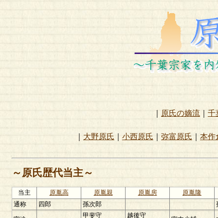
｜
原氏の嫡流
｜
千
｜
大野原氏
｜
小西原氏
｜
弥富原氏
｜
本作
～原氏歴代当主～
当主
原胤高
原胤親
原胤房
原胤隆
通称
四郎
孫次郎
甲斐守
越後守