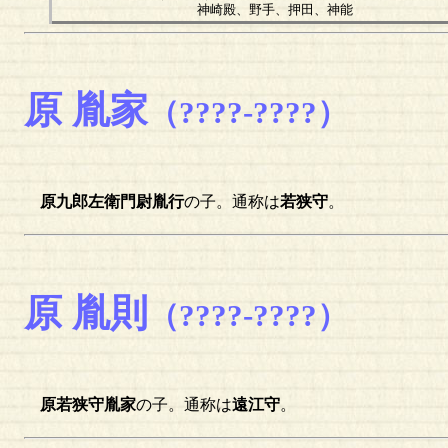
神崎殿、野手、押田、神能
原 胤家
（????-????）
原九郎左衛門尉胤行
の子。通称は
若狭守
。
原 胤則
（????-????）
原若狭守胤家
の子。通称は
遠江守
。