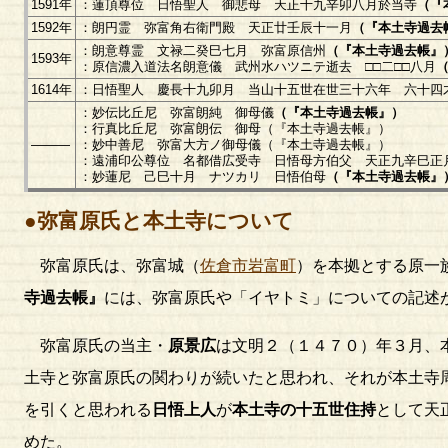
1591年
：蓮頂尊位 日悟聖人 御悲母 天正十九辛卯八月於当寺
（『
1592年
：朗円霊 弥富角右衛門殿 天正廿壬辰十一月
（『本土寺過去
：朗意尊霊 文禄二癸巳七月 弥富原信州
（『本土寺過去帳』
1593年
：原信濃入道法名朗意儀 武州水ハツニテ逝去 □□二□□八月
1614年
：日悟聖人 慶長十九卯月 当山十五世在世三十六年 六十四
：妙伝比丘尼 弥富朗純 御母儀
（『本土寺過去帳』）
：行真比丘尼 弥富朗伝 御母（『本土寺過去帳』）
―――
：妙中善尼 弥富大方ノ御母儀（『本土寺過去帳』）
：遠浦印公尊位 名都借広受寺 日悟母方伯父 天正九辛巳正
：妙蓮尼 己巳十月 ナツカリ 日悟伯母
（『本土寺過去帳』
●弥富原氏と本土寺について
弥富原氏は、弥富城（
佐倉市岩富町
）を本拠とする原一
寺過去帳』
には、弥富原氏や「イヤトミ」についての記述
弥富原氏の当主・
原景広
は文明２（１４７０）年３月、
土寺と弥富原氏の関わりが続いたと思われ、それが本土寺
を引くと思われる
日悟上人
が
本土寺の十五世住持
として天
めた。