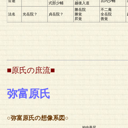
官途
宮内少輔
式部少輔
越後入道
勝岳院
不二庵
法名
光岳院？
貞岳院？
勝覚
全岳院
昇覚
善覚
■原氏の庶流■
弥富原氏
○弥富原氏の想像系図○
妙中善尼