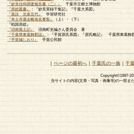
『妙見信仰調査報告書（二）』
千葉市立郷土博物館
『房総叢書』
：『妙見実録千集記』『千葉大系図』
『真説 北条五代』
学習研究社
『本土寺過去帳地名要覧』
（上）・（下）
『戦国房総』
『沼南風土記』
沼南町史編さん委員会 著
『千葉県東葛飾郡誌』
：『手賀原氏系図』『原氏略記』 千葉県東葛飾
『手賀城しおり』
手賀公民館
｜
ページの最初へ
｜
千葉氏の一族
｜
千
Copyright©1997-2
当サイトの内容(文章・写真・画像等)の一部