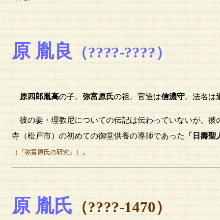
原 胤良
（????-????）
原四郎胤高
の子。
弥富原氏
の祖。官途は
信濃守
。法名は
彼の妻・理教尼についての伝記は伝わっていないが、彼
寺（松戸市）の初めての御堂供養の導師であった
「日壽聖
。
（『弥富原氏の研究』）
原 胤氏
（????-1470）