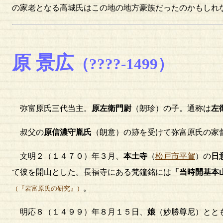
の家老となる高城氏はこの地の地方豪族だったのかもしれ
原 景広
（????-1499）
弥富原氏三代当主。
原左衛門尉
（朗珍）の子。通称は
左
叔父の
原信濃守胤氏
（朗意）の跡を受けて弥富原氏の家
文明２（１４７０）年３月、
本土寺
（
松戸市平賀
）の
日
て彼を開山とした。長福寺にある梵鐘銘には
「当時開基本
。
（『岩富原氏の研究』）
明応８（１４９９）年８月１５日、
娘
（妙勝尊尼）とと