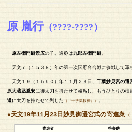
原 胤行
（????-????）
原左衛門尉景広
の子。通称は
九郎左衛門尉
。
天文７（１５３８）年の第一次国府台合戦に参戦して軍
天文１９（１５５０）年１１月２３日、
千葉妙見宮の遷
原大蔵丞胤安
に御太刀を持たせて臨席し、もうひとりの檀
道
に太刀を持たせて列した
。
（『千学集抜粋』）
●天文19年11月23日妙見御遷宮式の寄進衆
（
寄進者
持参供