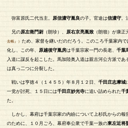
弥富原氏二代当主。
原信濃守胤良
の子。官途は
信濃守
。
兄の
原左衛門尉
（朗珍）、
原右京亮胤致
（朗嶺）が康正
ため、家督を継いだのだろう。このころ千葉家内で
去帳』）
化し、この年、
原越後守胤房
は千葉宗家一門の長老、
千葉
入道に謀反を起こした。馬加陸奥入道は親古河公方派であ
は真っ二つに分裂した。
戦いは亨徳４（１４５５）年８月１２日、
千田庄志摩城
一党が討死、１５日には
千田庄妙光寺
に追い詰められた
千
た。
しかし、幕府は千葉宗家の内紛について上杉氏からの報告
のために、１０月ごろ、幕府奉公衆で千葉一族の
東左近将