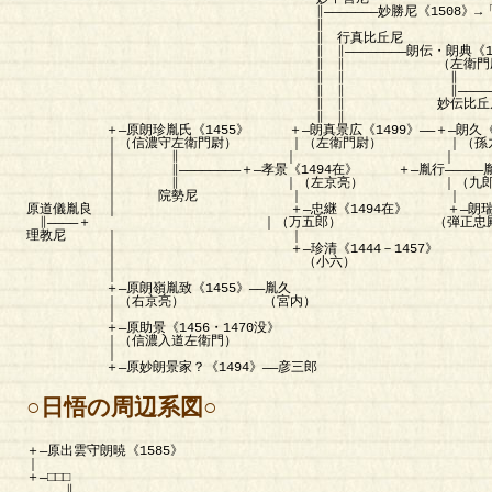
∥―――――――妙勝尼《1508》→「弥
∥
∥ 行真比丘尼
∥ ∥――――――――朗伝・朗典《1535》―――
∥ ∥ （左衛門尉・信濃
∥ ∥ ∥
∥ ∥ ∥―――――――朗純胤凉《15
∥ ∥ 妙伝比丘尼 （左
∥ ∥
＋―原朗珍胤氏《1455》 ＋―朗真景広《1499》――＋―朗久《151
｜（信濃守左衛門尉） ｜（左衛門尉） ｜（
｜ ∥ ｜ ｜
｜ ∥――――――――＋―孝景《1494在》 ＋―胤行―――――胤家―
｜ ∥ ｜（左京亮） ｜（九郎左衛門）（若狭
｜ 院勢尼 ｜ ｜
原道儀胤良 ｜ ＋―忠継《1494在》 ＋―朗瑞《1
∥――――＋ ｜（万五郎） （弾正忠殿
理教尼 ｜ ｜
｜ ＋―珍清《1444－1457》
｜ （小六）
｜
＋―原朗嶺胤致《1455》――胤久
｜（右京亮） （宮内）
｜
＋―原助景《1456・1470没》
｜（信濃入道左衛門）
｜
＋―原妙朗景家？《1494》――彦三郎
○日悟の周辺系図○
＋―原出雲守朗暁《1585》
｜
＋―□□□
∥