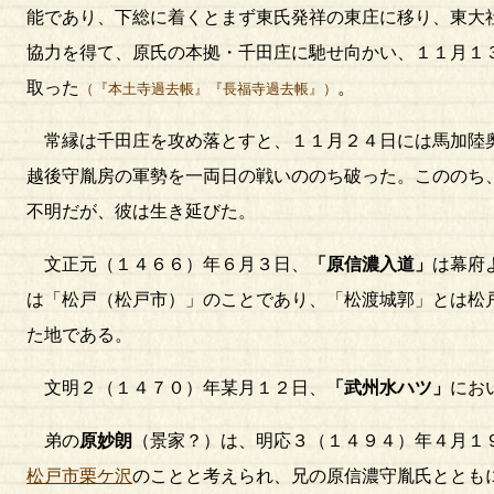
能であり、下総に着くとまず東氏発祥の東庄に移り、東大
協力を得て、原氏の本拠・千田庄に馳せ向かい、１１月１
取った
。
（『本土寺過去帳』『長福寺過去帳』）
常縁は千田庄を攻め落とすと、１１月２４日には馬加陸
越後守胤房の軍勢を一両日の戦いののち破った。こののち
不明だが、彼は生き延びた。
文正元（１４６６）年６月３日、
「原信濃入道」
は幕府
は「松戸（松戸市）」のことであり、「松渡城郭」とは松
た地である。
文明２（１４７０）年某月１２日、
「武州水ハツ」
にお
弟の
原妙朗
（景家？）は、明応３（１４９４）年４月１
松戸市栗ケ沢
のことと考えられ、兄の原信濃守胤氏ととも