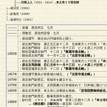
∥―――
日悟上人
《1551－1614》…
本土寺１５世住持
∥
＋―蓮頂尼《1591》
｜
＋―妙蓮尼《1569》
｜
＋―遠浦印公《1581》
―――
：道儀 原信州父 七月
―――
：理教尼 原信州悲母 七月
：原信濃守、根古谷の円城寺氏と闘う。
：原左衛門朗珍 康正元乙亥十二月 兄弟東方ニテ打死（『本
：原左衛門朗珍 応仁元年十一月十三日 ヒノキ原ニテ討死
（
：朗珍霊儀原左衛門 十二日
（『教蔵寺過去帳』）
1455年
：朗珍原左衛門殿 十一月十二日
（『法宣寺過去帳』）
：原右京亮朗嶺 康正元乙亥十二月 兄弟東方ニテ打死
（『本
：原右京亮朗嶺 応仁元年十一月十三日 ヒノキ原ニテ討死（
：朗嶺霊儀原右京亮 十二日
（『教蔵寺過去帳』）
1467年
：原信濃守胤良が弥富城の城主。
（『法宣寺過去帳』）
1470年
：原左衛門尉景広、長福寺を建立する。
1479年
：原左衛門尉景広、太田図書の臼井城攻めで、臼井城に駆けつ
1483年
：原左京亮孝景、本土寺に法華経を奉納。
「悲母院勢御持経也
：原左衛門尉景広、飯塚長国寺を建立。
：妙行尼 イヤトミ
スルカ
母 長享二己酉十二月
（『本土寺
1488年
→
《桐谷殿》
原
駿河
殿―原五郎《1472》