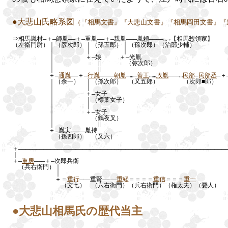
●大悲山氏略系図
（『相馬文書』『大悲山文書』『相馬岡田文書』『
⇒相馬胤村―＋―師胤――＋―重胤――＋―親胤―――胤頼――――…→【相馬惣領家】
（左衛門尉）｜（彦次郎）｜（孫五郎）｜（孫次郎）（治部少輔）
｜ ｜ ｜
｜ ＋―娘 ＋―光胤
｜ ∥ （弥次郎）
｜ ∥
＋―
通胤
――＋―
行胤
――――
朝胤
―…―
善王
……
政胤
―――…
民部
―
民部丞
―＋
｜（余一） ｜（孫次郎） （又五郎） （次郎
｜ ｜ 
｜ ＋―女子 
｜ ｜（標葉女
｜ ｜
｜ ＋―女子 ＋―弥七
｜ （鶴夜叉
｜ ∥ 
＋―胤実――――胤持 ＋
（孫四郎） 
＋――――――――――――――――――――――――――――――――――――――――――――――――――――――――――
｜
＋―
重房
―――＋―次郎兵衛
（兵右衛門）｜
｜
＋＝
重行
―――重賢――――
重経
＝＝＝＝
重信
＝＝＝
重一
（文七） （六右衛門）（兵右衛門）（権太夫）（要人）
●大悲山相馬氏の歴代当主