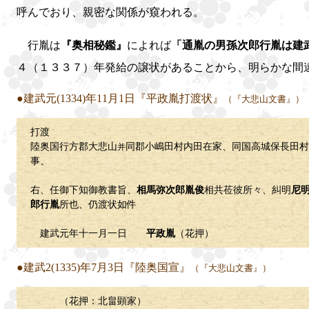
呼んでおり、親密な関係が窺われる。
行胤は
『奥相秘鑑』
によれば
「通胤の男孫次郎行胤は建
４（１３３７）年発給の譲状があることから、明らかな間
●建武元(1334)年11月1日『平政胤打渡状』
（『大悲山文書』）
打渡
陸奥国行方郡大悲山
同郡小嶋田村内田在家、同国高城保長田村
并
事、
右、任御下知御教書旨、
相馬弥次郎胤俊
相共莅彼所々、糾明
尼
郎行胤
所也、仍渡状如件
建武元年十一月一日
平政胤
（花押）
●建武2(1335)年7月3日『陸奥国宣』
（『大悲山文書』）
（花押：北畠顕家）