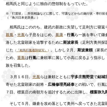
相馬氏と同じように独自の惣領制をもっていた。
※「打渡状」…所領相論などに際して、守護などからの施行状・導行状
（『角川日本史辞典』）
相馬氏はこののち、建武の新政に失望して足利方に寝返り
親胤
・
光胤
ら子息をはじめ、
胤康
・
行胤
ら一族を率いて鎌
洛した北畠顕家を追撃するために
斯波家長
（足利方奥州探
じた
。しかし２月、
斯波兼頼
（家長
（
『相馬行胤着到状写』
）
ため、
重胤
は
行胤
に兼頼軍に属して小高に戻るよう指示し
族を召集した。
３月１６日、
光胤
らは兼頼とともに
宇多庄熊野堂
で
結城
寄せた北畠顕家の副将・
広橋修理亮経泰
との戦いで、行胤
７日、標葉庄の南朝方を追討するために出陣し、
標葉弥九
そして５月、鎌倉を攻め落として奥州へ戻ってきた北畠