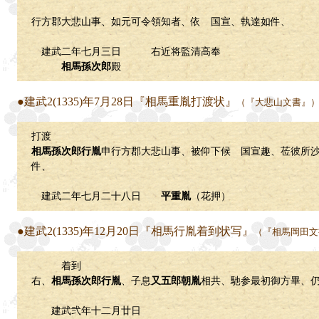
行方郡大悲山事、如元可令領知者、依 国宣、執達如件、
建武二年七月三日 右近将監清高奉
相馬孫次郎
殿
●建武2(1335)年7月28日『相馬重胤打渡状』
（『大悲山文書』
打渡
相馬孫次郎行胤
申行方郡大悲山事、被仰下候 国宣趣、莅彼所
件、
建武二年七月二十八日
平重胤
（花押）
●建武2(1335)年12月20日『相馬行胤着到状写』
（『相馬岡田文
着到
右、
相馬孫次郎行胤
、子息
又五郎朝胤
相共、馳参最初御方畢、
建武弐年十二月廿日