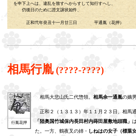
を申下上へは、違乱を致すへからすして知行すへし、
仍後日のために證文譲状如件、
正和弐年癸丑十一月廿三日 平通胤（花押）
相馬行胤
(????-????)
相馬大悲山氏二代惣領。
相馬余一通胤
の嫡
正和２（１３１３）年１１月２３日、相馬
「陸奥国竹城保内長田村内蒔田屋敷地頭職」
行胤花押
た。一方、鶴夜叉の姉・
しねはの女子（標葉