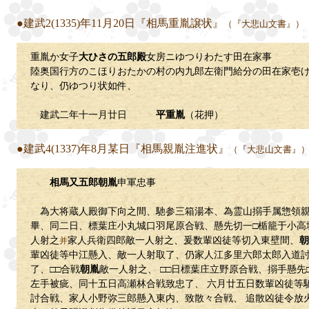
●建武2(1335)年11月20日『相馬重胤譲状』
（『大悲山文書』）
重胤か女子
大ひさの五郎殿
女房ニゆつりわたす田在家事
陸奥国行方のこほりおたかの村の内九郎左衛門給分の田在家壱
なり、仍ゆつり状如件、
建武二年十一月廿日
平重胤
（花押）
●建武4(1337)年8月某日『相馬親胤注進状』
（『大悲山文書』
相馬又五郎朝胤
申軍忠事
為大将蔵人殿御下向之間、馳参三箱湯本、為霊山搦手属惣領親
畢、同二日、標葉庄小丸城口羽尾原合戦、懸先切一□楯籠于小高
人射之
家人兵衛四郎敵一人射之、爰数輩凶徒等切入東壁間、
朝
并
輩凶徒等中江懸入、敵一人射取了、仍家人江多里六郎太郎入道
了、□□合戦
朝胤
敵一人射之、 □□日標葉庄立野原合戦、搦手懸先
左手被疵、同十五日高瀬林合戦致忠了、 六月廿五日数輩凶徒等
討合戦、家人小野弥三郎懸入東内、致散々合戦、 追散凶徒令放