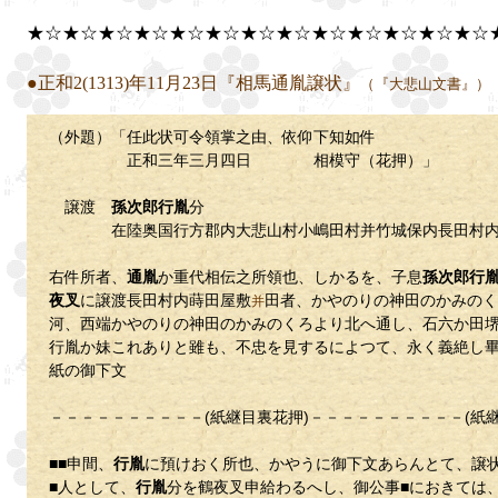
★☆★☆★☆★☆★☆★☆★☆★☆★☆★☆★☆★☆★☆
●正和2(1313)年11月23日『相馬通胤譲状』
（『大悲山文書』）
（外題）「任此状可令領掌之由、依仰下知如件
正和三年三月四日 相模守（花押）」
譲渡
孫次郎行胤
分
在陸奥国行方郡内大悲山村小嶋田村并竹城保内長田村内
右件所者、
通胤
か重代相伝之所領也、しかるを、子息
孫次郎行
夜叉
に譲渡長田村内蒔田屋敷
田者、かやのりの神田のかみのく
并
河、西端かやのりの神田のかみのくろより北へ通し、石六か田
行胤か妹これありと雖も、不忠を見するによつて、永く義絶し
紙の御下文
－－－－－－－－－－(紙継目裏花押)－－－－－－－－－－(紙
■■申間、
行胤
に預けおく所也、かやうに御下文あらんとて、譲
■人として、
行胤
分を鶴夜叉申給わるへし、御公事■におきては