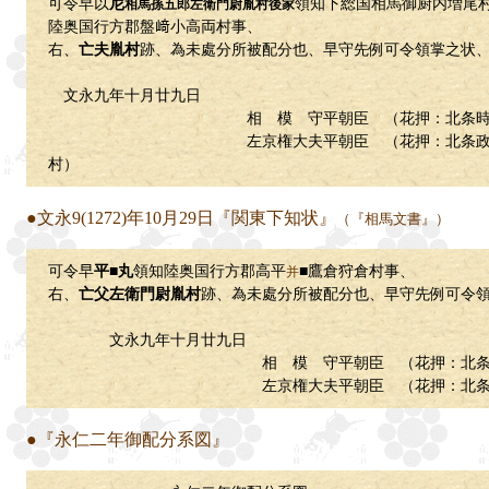
可令早以
尼
領知下総国相馬御厨内増尾
相馬孫五郎左衛門尉胤村後家
陸奥国行方郡盤﨑小高両村事、
右、
亡夫胤村
跡、為未處分所被配分也、早守先例可令領掌之状
文永九年十月廿九日
相 模 守平朝臣 （花押：北条時
左京権大夫平朝臣 （花押：北条
村）
●文永9(1272)年10月29日『関東下知状』
（『相馬文書』）
可令早
平■丸
領知陸奥国行方郡高平
■鷹倉狩倉村事、
并
右、
亡父左衛門尉胤村
跡、為未處分所被配分也、早守先例可令
文永九年十月廿九日
相 模 守平朝臣 （花押：北条時
左京権大夫平朝臣 （花押：北条
●『永仁二年御配分系図』