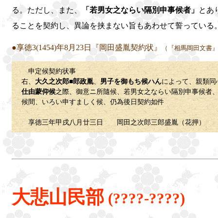
る。ただし、また、
「若男女之ならい隔別申事候者」
とあ
ることを契約し、異論を挟まない旨もあわせて誓っている
●享徳3(1454)年8月23日『岡田盛胤契約状』
（『相馬岡田文書
申定候契約状事
右、
大久之次郎■郎政胤
、
男子を御もち候ハん
によって、親類同
仕由蒙仰候
之際、御意ニ所隨候、若男女之ならい隔別申事候者
候間、いろい申すましく候、仍為後日契約如件
享徳三年甲戌八月廿三日 岡田之次郎三郎盛胤（花押）
大悲山民部
(????-????)