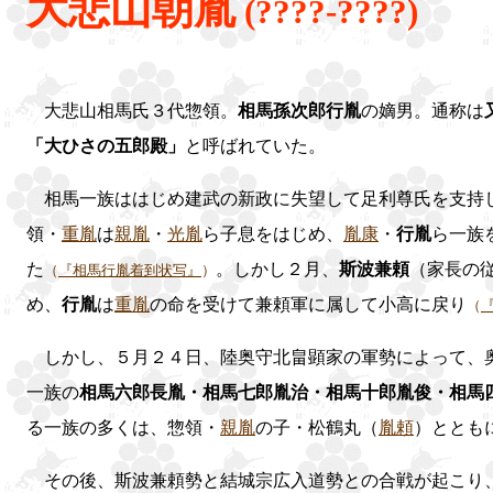
大悲山朝胤
(????-????)
大悲山相馬氏３代惣領。
相馬孫次郎行胤
の嫡男。通称は
「大ひさの五郎殿」
と呼ばれていた。
相馬一族ははじめ建武の新政に失望して足利尊氏を支持し
領・
重胤
は
親胤
・
光胤
ら子息をはじめ、
胤康
・
行胤
ら一族
た
。しかし２月、
斯波兼頼
（家長の
（
『相馬行胤着到状写』
）
め、
行胤
は
重胤
の命を受けて兼頼軍に属して小高に戻り
（
しかし、５月２４日、陸奥守北畠顕家の軍勢によって、
一族の
相馬六郎長胤・相馬七郎胤治・相馬十郎胤俊・相馬
る一族の多くは、惣領・
親胤
の子・松鶴丸（
胤頼
）ととも
その後、斯波兼頼勢と結城宗広入道勢との合戦が起こり