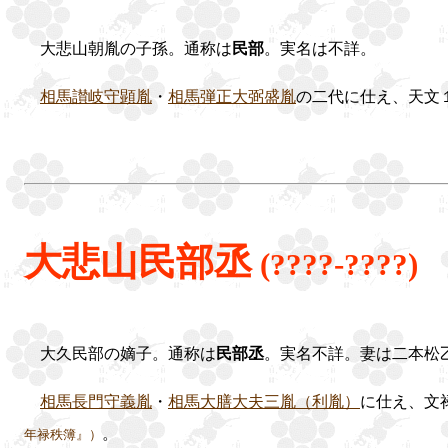
大悲山朝胤の子孫。通称は
民部
。実名は不詳。
相馬讃岐守顕胤
・
相馬弾正大弼盛胤
の二代に仕え、天文
大悲山民部丞
(????-????)
大久民部の嫡子。通称は
民部丞
。実名不詳。妻は二本松
相馬長門守義胤
・
相馬大膳大夫三胤（利胤）
に仕え、文
。
年禄秩簿』）