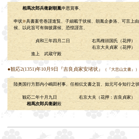
相馬次郎兵衛尉朝胤
申恩賞事、
申状
具書案壱巻謹進覧、子細載于状候、朝胤企参洛、可言上由
并
候、以此旨可有御披露候、恐惶謹言、
貞和三年四月二日 右馬権頭国氏（花押）
右京大夫貞家（花押）
進上 武蔵守殿
●観応2(1351)年10月9日『吉良貞家安堵状』
（『大悲山文書』
陸奥国行方郡内小嶋田村事、任相伝文書之旨、如元可令知行之
観応二年十月九日 右京大夫（花押：吉良貞家）
相馬次郎兵衛尉
殿