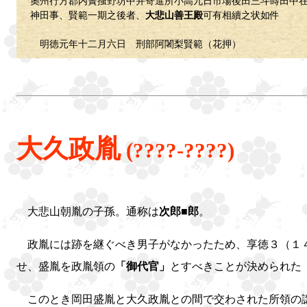
奧州行方郡内簀搔野坊中并寄進所小高九日市場後田三斗蒔田中
神田事、賢範一期之後者、
大悲山善王殿
可有相續之状如件
明徳元年十二月六日 刑部阿闍梨賢範（花押）
大久政胤
(????-????)
大悲山朝胤の子孫。通称は
次郎■郎
。
政胤には跡を継ぐべき男子がなかったため、享徳３（１
せ、盛胤を政胤領の
「御代官」
とすべきことが決められた
このとき岡田盛胤と大久政胤との間で交わされた所領の譲