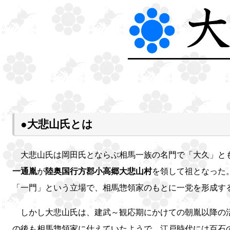
●大悲山氏とは
大悲山氏は岡田氏とならぶ相馬一族の名門で「大久」とも
一通胤
が
陸奥国行方郡小高郷大悲山村
を領して祖となった
「一門」という立場で、相馬惣領家のもとに一党を形成す
しかし大悲山氏は、建武～観応期にかけての朝胤以降の活
の後も相馬惣領家に仕えていたようで、江戸時代には百石