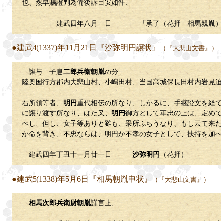
也、然早賜證判為備後訴目安如件、
建武四年八月 日 「承了（花押：相馬親胤）
●建武4(1337)年11月21日『沙弥明円譲状』
（『大悲山文書』）
譲与 子息
二郎兵衛朝胤
の分、
陸奥国行方郡内大悲山村、小嶋田村、当国高城保長田村内岩見
右所領等者、
明円
重代相伝の所なり、しかるに、手継證文を経
に譲り渡す所なり、はた又、
明円
御方として軍忠の上は、定め
べし、但し、女子等ありと雖も、采所ふちうなり、もし云て来
か命を背き、不忠ならは、明円か不孝の女子として、扶持を加
建武四年丁丑十一月廿一日
沙弥明円
（花押）
●建武5(1338)年5月6日『相馬朝胤申状』
（『大悲山文書』）
相馬次郎兵衛尉朝胤
謹言上、