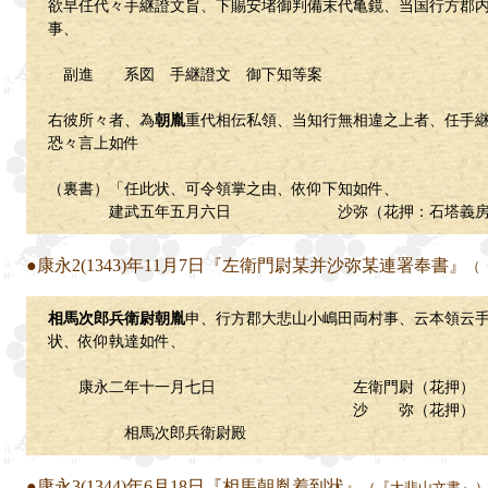
欲早任代々手継證文旨、下賜安堵御判備末代亀鏡、当国行方郡
事、
副進 系図 手継證文 御下知等案
右彼所々者、為
朝胤
重代相伝私領、当知行無相違之上者、任手
恐々言上如件
（裏書）「任此状、可令領掌之由、依仰下知如件、
建武五年五月六日 沙弥（花押：石塔義房
●康永2(1343)年11月7日『左衛門尉某并沙弥某連署奉書』
（
相馬次郎兵衛尉朝胤
申、行方郡大悲山小嶋田両村事、云本領云
状、依仰執達如件、
康永二年十一月七日 左衛門尉（花押）
沙 弥（花押）
相馬次郎兵衛尉殿
●康永3(1344)年6月18日『相馬朝胤着到状』
（『大悲山文書』