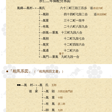
永仁二年御配分系図
胤綱――胤村―＋―胤氏 六十二町三段三百歩 追
赤沼六町
｜
＋―胤顕 四十四町七段二合 追
赤沼四町
｜
＋―胤重 三十二町一段半
｜
＋―有胤 二十八町八段九合
｜
＋―師胤――重胤 十三町九段八合
｜
＋―胤朝 十二町九段七合
｜
＋―胤実 十二町四段六合
｜
＋―胤通 十二町六合
｜
養子
＋―胤門――重胤 九町九段一合
●『相馬系図』
（『相馬岡田文書』）
■■――胤 村―＋―胤 氏
五郎
｜ ｜
後 家 ＋―胤 顕
六郎左衛門尉
｜
＋―胤 重
十郎
｜
＋―有 胤
彦二郎
｜
＋―師 胤
九郎