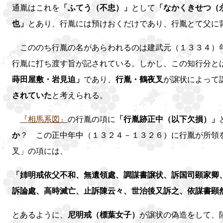
通胤はこれを
「ふてう（不忠）」
として
「なかくきせつ（
也」
とあり、行胤には預けおくだけであり、行胤とて父に
こののち行胤の名があらわれるのは建武元（１３３４）
行胤に打ち渡す旨が記されている。しかし、この知行分と
蒔田屋敷・岩見迫」
であり、
行胤・鶴夜叉
が譲状によって
されていた
と考えられる。
『相馬系図』
の行胤の項に
「行胤跡正中（以下欠損）」
か
？ この正中年中（１３２４－１３２６）に行胤が所領
叉」の項には、
「姉明戒依父不和、無遺領處、調謀書譲状、訴国司顕家卿
訴論處、高時滅亡、止訴陳云々、世治後又訴之、依謀書顕
とあるように、
尼明戒（標葉女子）
が譲状の偽造をして、