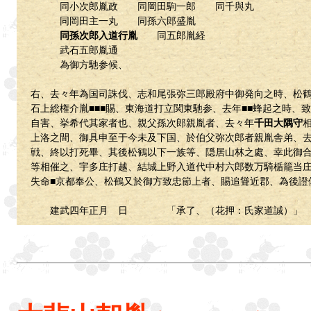
同小次郎胤政 同岡田駒一郎 同千與丸
同岡田主一丸 同孫六郎盛胤
同孫次郎入道行胤
同五郎胤経
武石五郎胤通
為御方馳参候、
右、去々年為国司誅伐、志和尾張弥三郎殿府中御発向之時、松
石上総権介胤■■■賜、東海道打立関東馳参、去年■■蜂起之時、
自害、挙希代其家者也、親父孫次郎親胤者、去々年
千田大隅守
上洛之間、御具申至于今未及下国、於伯父弥次郎者親胤舎弟、
戦、終以打死畢、其後松鶴以下一族等、隠居山林之處、幸此御
等相催之、宇多庄打越、結城上野入道代中村六郎数万騎楯籠当
失命■京都奉公、松鶴又於御方致忠節上者、賜追聳近郡、為後證
建武四年正月 日 「承了、（花押：氏家道誠）」 （