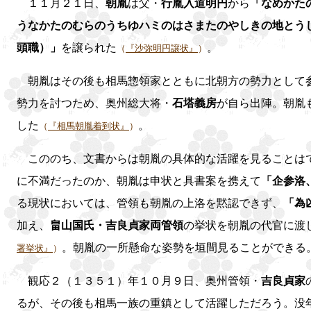
１１月２１日、
朝胤
は父・
行胤入道明円
から
「なめかた
うなかたのむらのうちゆハミのはさまたのやしきの地とう
頭職）」
を譲られた
。
（
『沙弥明円譲状』
）
朝胤はその後も相馬惣領家とともに北朝方の勢力として
勢力を討つため、奥州総大将・
石塔義房
が自ら出陣。朝胤
した
。
（
『相馬朝胤着到状』
）
こののち、文書からは朝胤の具体的な活躍を見ることはで
に不満だったのか、朝胤は申状と具書案を携えて
「企参洛
る現状においては、管領も朝胤の上洛を黙認できず、
「為
加え、
畠山国氏・吉良貞家両管領
の挙状を朝胤の代官に渡
。朝胤の一所懸命な姿勢を垣間見ることができる
署挙状』
）
観応２（１３５１）年１０月９日、奥州管領・
吉良貞家
るが、その後も相馬一族の重鎮として活躍しただろう。没