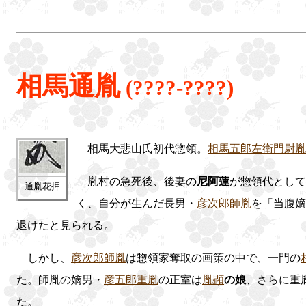
相馬通胤
(????-????)
相馬大悲山氏初代惣領。
相馬五郎左衛門尉
胤村の急死後、後妻の
尼阿蓮
が惣領代とし
通胤花押
く、自分が生んだ長男・
彦次郎師胤
を「当腹
退けたと見られる。
しかし、
彦次郎師胤
は惣領家奪取の画策の中で、一門の
た。師胤の嫡男・
彦五郎重胤
の正室は
胤顕
の娘
、さらに重
た。