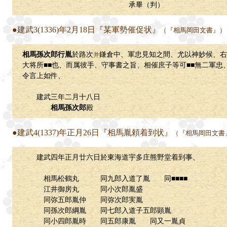
承畢（判）
●建武3(1336)年2月18日『某軍勢催促状』
（『相馬岡田文書』）
相馬孫次郎行胤
於路次
鎌倉中、軍忠見知之間、尤以神妙候、右
并
大将所■■也、而属彼手、守事書之旨、相催庶子等可■■無二軍忠
令言上如件、
建武三年二月十八日
相馬孫次郎
殿
●建武4(1337)年正月26日『相馬胤頼着到状』
（『相馬岡田文書
建武四年正月廿六日於東海道宇多庄熊野堂着到事、
相馬松鶴丸 同九郎入道了胤 同■■■■
江井御房丸 同小次郎胤盛
同弥五郎胤仲 同弥次郎実胤
同孫次郎綱胤 同七郎入道子五郎顕胤
同小四郎胤時 同五郎康胤 同又一胤貞