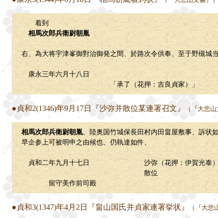
着到
相馬次郎兵衛尉朝胤
右、為大将宇津峯御對治御発之間、於路次令供奉、至于野槻城
康永三年六月十八日
「承了（花押：吉良貞家）」
●貞和2(1346)年9月17日『沙弥并散位某連署召文』
（『大悲山
相馬次郎兵衛尉朝胤
、陸奥国竹城保長田村内田畠屋敷事、訴状
早企参上可被明申之由候也、仍執達如件、
貞和二年九月十七日 沙弥（花押：伊賀光泰
散位
留守美作前司殿
●貞和3(1347)年4月2日『畠山国氏并貞家連署挙状』
（『大悲