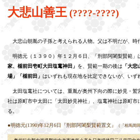
大悲山善王
(????-????)
大悲山朝胤の子孫と考えられる人物。父は不明だが、時
明徳元（１３９０）年１２月６日、「刑部阿闍梨賢範」
家、楯前田壱町大田塩竃神田」
を、賢範一期の後は
「大悲
場」「楯前田」
はいずれも現在地を比定できないが、いず
太田塩竃社については、重胤が奥州下向の際に妙見・鷲宮
社は原町市中太田に「太田妙見神社」、塩竃神社は原町市
る。
●明徳元(1390)年12月6日『刑部阿闍梨賢範置文』
（『相馬岡