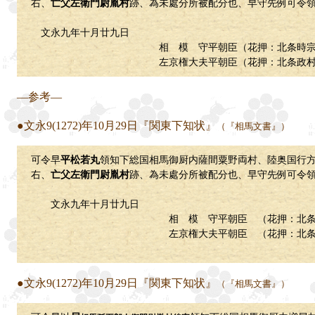
右、
亡父左衛門尉胤村
跡、為未處分所被配分也、早守先例可令
文永九年十月廿九日
相 模 守平朝臣（花押：北条時宗
左京権大夫平朝臣（花押：北条政
―参考―
●文永9(1272)年10月29日『関東下知状』
（『相馬文書』）
可令早
平松若丸
領知下総国相馬御厨内薩間粟野両村、陸奥国行
右、
亡父左衛門尉胤村
跡、為未處分所被配分也、早守先例可令
文永九年十月廿九日
相 模 守平朝臣 （花押：北条時
左京権大夫平朝臣 （花押：北条
●文永9(1272)年10月29日『関東下知状』
（『相馬文書』）