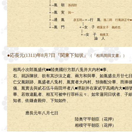
｜
＋―胤 朝
孫四郎
｜
＋―胤 実
與一
｜
＋―通 胤
―＋―行 胤
彦五郎
孫二郎 行胤跡正中■■
｜ ｜
＋―胤 門 ＋―女 子
楢葉女子 義絶也
｜
＋―女 子
鶴夜叉
論 人
●応長元(1311)年8月7日『関東下知状』
（『相馬岡田文書』）
相馬小次郎胤盛代■■陸奥國行方郡八兎
并
大内村■事、
右、就訴陳状、欲有其沙汰之處、兩方和與畢、如胤盛去月廿七日
亡父胤顕跡、胤盛者八兎村、胤實者大内村、預御配分畢、而捧彼
儀、胤實去與貳石伍斗蒔田坪者八■堺副
并
在家貳宇高縄内大■師
畢、若致違亂者、相互可被申行罪科云々、如常蓮同日状者、子
知者、依鎌倉殿仰、下知如件、
應長元年八月七日
陸奥守平朝臣（花押）
相模守平朝臣（花押）