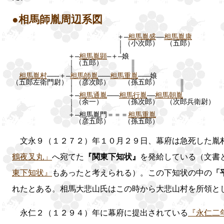
●相馬師胤周辺系図
＋―
相馬胤盛
――
相馬胤康
｜（小次郎） （五郎）
｜
＋―
相馬胤顕
―＋―娘
｜（五郎） ∥
｜ ∥
相馬胤村
―――＋―
相馬師胤
―――
相馬重胤
―――娘
（五郎左衛門尉）｜（彦次郎） （孫五郎） ∥
｜ ∥
＋―
相馬通胤
―――
相馬行胤
――
相馬朝胤
｜（余一） （孫次郎） （次郎兵衛尉）
｜
＋―相馬胤門＝＝＝
相馬重胤
（彦五郎） （孫五郎）
文永９（１２７２）年１０月２９日、幕府は急死した胤
鶴夜叉丸」
へ宛てた
『関東下知状』
を発給している（文書
東下知状』
もあったと考えられる）。この下知状の中の
「
れたとある。相馬大悲山氏はこの時から大悲山村を所領と
永仁２（１２９４）年に幕府に提出されている
『永仁二