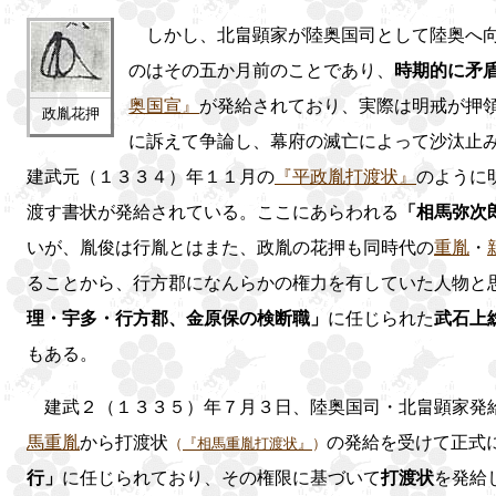
しかし、北畠顕家が陸奥国司として陸奥へ向
のはその五か月前のことであり、
時期的に矛
奥国宣』
が発給されており、実際は明戒が押
政胤花押
に訴えて争論し、幕府の滅亡によって沙汰止
建武元（１３３４）年１１月の
『平政胤打渡状』
のように
渡す書状が発給されている。ここにあらわれる
「相馬弥次
いが、胤俊は行胤とはまた、政胤の花押も同時代の
重胤
・
ることから、行方郡になんらかの権力を有していた人物と
理・宇多・行方郡、金原保の検断職」
に任じられた
武石上
もある。
建武２（１３３５）年７月３日、陸奥国司・北畠顕家発
馬重胤
から打渡状
の発給を受けて正式
（
『相馬重胤打渡状』
）
行」
に任じられており、その権限に基づいて
打渡状
を発給