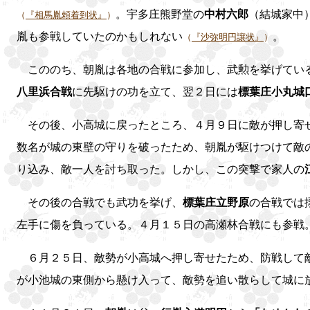
。宇多庄熊野堂の
中村六郎
（結城家中
（
『相馬胤頼着到状』
）
胤も参戦していたのかもしれない
。
（
『沙弥明円譲状』
）
こののち、朝胤は各地の合戦に参加し、武勲を挙げてい
八里浜合戦
に先駆けの功を立て、翌２日には
標葉庄小丸城
その後、小高城に戻ったところ、４月９日に敵が押し寄
数名が城の東壁の守りを破ったため、朝胤が駆けつけて敵
り込み、敵一人を討ち取った。しかし、この突撃で家人の
その後の合戦でも武功を挙げ、
標葉庄立野原
の合戦では
左手に傷を負っている。４月１５日の高瀬林合戦にも参戦
６月２５日、敵勢が小高城へ押し寄せたため、防戦して
が小池城の東側から懸け入って、敵勢を追い散らして城に