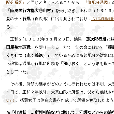
配分系図』
と同じと考えられることから、
『御配分系図』
「陸奥国行方郡大悲山村」
を受け継ぎ、正和２（１３１３
胤の子・
行胤
（孫次郎）に譲り渡されており
（
『相馬通胤譲状
る。
正和２(１３１３)年１１月２３日、嫡男・
孫次郎行胤
と
田屋敷地頭職」
を譲り与える一方で、父の命に背いて「
掃
くきせつ（永く義絶）」
しているために所領配分の対象に
ら譲状は通胤が行胤に所領を
「預けおく」
という形を取っ
としていた。
その後、所領の継承がどのように行われたかは不明。大悲
１日で、正和２年以降、大悲山氏の所領は、父から義絶さ
。標葉女子は偽造文書を作成して所領を奪取したよう
状』
）
※「打渡状」…所領相論などに際して、守護などからの施