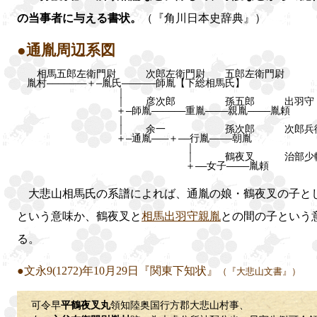
の当事者に与える書状。
（『角川日本史辞典』）
●通胤周辺系図
相馬五郎左衛門尉 次郎左衛門尉 五郎左衛門尉
胤村―――――――＋―胤氏――――――師胤【下総相馬氏】
｜
｜ 彦次郎 孫五郎 出羽守 
＋―師胤――――――重胤――――親胤――――胤頼
｜
｜ 余一 孫次郎 次郎兵衛
＋―通胤―――＋――行胤――――朝胤
｜
｜ 鶴夜叉 治部少
＋――女子――――胤頼
大悲山相馬氏の系譜によれば、通胤の娘・鶴夜叉の子と
という意味か、鶴夜叉と
相馬出羽守親胤
との間の子という
る。
●文永9(1272)年10月29日『関東下知状』
（『大悲山文書』）
可令早
平鶴夜叉丸
領知陸奥国行方郡大悲山村事、