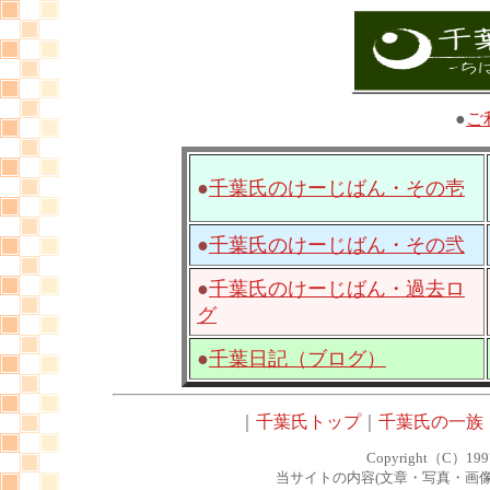
●
ご
●
千葉氏のけーじばん・その壱
●
千葉氏のけーじばん・その弐
●
千葉氏のけーじばん・過去ロ
グ
●
千葉日記（ブログ）
｜
千葉氏トップ
｜
千葉氏の一族
Copyright（C）1997-2
当サイトの内容(文章・写真・画